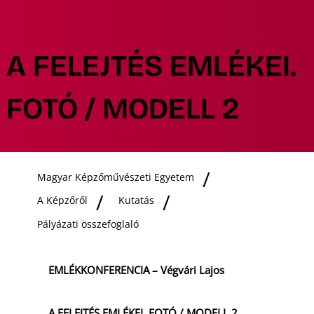
A FELEJTÉS EMLÉKEI.
FOTÓ / MODELL 2
Magyar Képzőművészeti Egyetem
A Képzőről
Kutatás
Pályázati összefoglaló
EMLÉKKONFERENCIA – Végvári Lajos
A FELEJTÉS EMLÉKEI. FOTÓ / MODELL 2