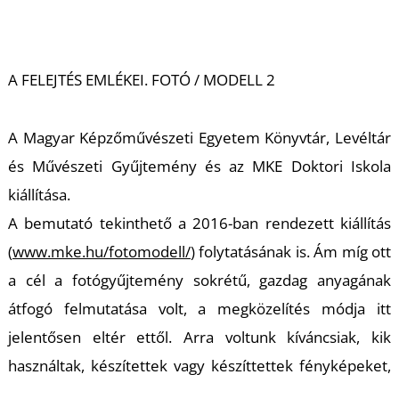
A FELEJTÉS EMLÉKEI. FOTÓ / MODELL 2
A Magyar Képzőművészeti Egyetem Könyvtár, Levéltár
és Művészeti Gyűjtemény és az MKE Doktori Iskola
kiállítása.
A bemutató tekinthető a 2016-ban rendezett kiállítás
(
www.mke.hu/fotomodell/
) folytatásának is. Ám míg ott
a cél a fotógyűjtemény sokrétű, gazdag anyagának
átfogó felmutatása volt, a megközelítés módja itt
jelentősen eltér ettől. Arra voltunk kíváncsiak, kik
használtak, készítettek vagy készíttettek fényképeket,
mikor, hogyan és miért? Kik foglalkoztak a