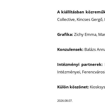
A kiállításban közrem
Collective, Kincses Gergő,
Grafika:
Zichy Emma, Ma
Konzulensek:
Balázs Anna
Intézményi partnerek:
B
Intézményei, Ferencváro
Külön köszönet:
Kiosksys
2026.08.07.