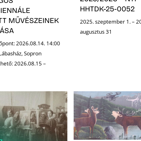
GOS
HHTDK-25-0052
IENNÁLE
OTT MŰVÉSZEINEK
2025. szeptember 1. – 2
TÁSA
augusztus 31
őpont: 2026.08.14. 14:00
 Lábasház, Sopron
hető: 2026.08.15 –