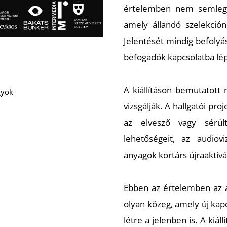
értelemben nem semlege
amely állandó szelekción
Jelentését mindig befolyás
befogadók kapcsolatba lép
A kiállításon bemutatott
gyok
vizsgálják. A hallgatói pr
az elvesző vagy sérül
lehetőségeit, az audiovi
anyagok kortárs újraaktivá
Ebben az értelemben az
olyan közeg, amely új ka
létre a jelenben is. A kiál