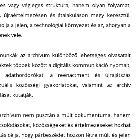
s vagy végleges struktúra, hanem olyan folyamat,
, újraértelmezésen és átalakuláson megy keresztül.
olja a jelen, a technológiai környezet és az, ahogyan a
nek vele.
 munkák az archívum különböző lehetséges olvasatait
ojektek többek között a digitális kommunikáció nyomait,
t adathordozókat, a reenactment és újrajátszás
zuális közösségi gyakorlatokat, valamint az archív
lását kutatják.
 archívum nem pusztán a múlt dokumentuma, hanem
pcsolódásokat, közösségeket és értelmezéseket hozhat
lítás célja, hogy párbeszédet hozzon létre múlt és jelen