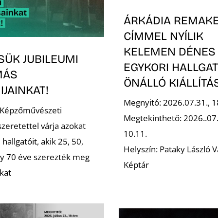
ÁRKÁDIA REMAK
CÍMMEL NYÍLIK
KELEMEN DÉNES
SÜK JUBILEUMI
EGYKORI HALLGA
MÁS
ÖNÁLLÓ KIÁLLÍT
JAINKAT!
Megnyitó: 2026.07.31., 1
 Képzőművészeti
Megtekinthető: 2026..07
zeretettel várja azokat
10.11.
 hallgatóit, akik 25, 50,
Helyszín: Pataky László V
gy 70 éve szerezték meg
Képtár
kat