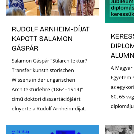
RUDOLF ARNHEIM-DÍJAT
KERES
KAPOTT SALAMON
DIPLO
GÁSPÁR
ALUMNI
Salamon Gáspár “Stilarchitektur?
A Magyar
Transfer kunsthistorischen
Egyetem s
Wissens in der ungarischen
az egykori
Architekturlehre (1864–1914)”
60, 65 va
című doktori disszertációjáért
diplomáju
elnyerte a Rudolf Arnheim-díjat.