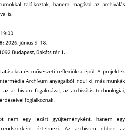
umokkal találkoztak, hanem magával az archiválás
al is.
 19:00
tő:
2026. június 5–18.
1092 Budapest, Bakáts tér 1.
kutatásokra és művészeti reflexiókra épül. A projektek
 Intermédia Archívum anyagaiból indul ki, más munkák
az archívum fogalmával, az archiválás technológiai,
érdéseivel foglalkoznak.
umot nem egy lezárt gyűjteményként, hanem egy
ó rendszerként értelmezi. Az archívum ebben az