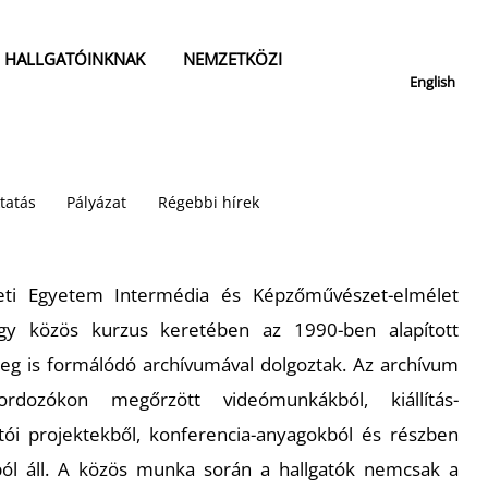
HALLGATÓINKNAK
NEMZETKÖZI
English
tatás
Pályázat
Régebbi hírek
ti Egyetem Intermédia és Képzőművészet-elmélet
egy közös kurzus keretében az 1990-ben alapított
leg is formálódó archívumával dolgoztak. Az archívum
ordozókon megőrzött videómunkákból, kiállítás-
tói projektekből, konferencia-anyagokból és részben
ból áll. A közös munka során a hallgatók nemcsak a