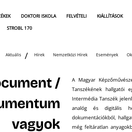
ZÉKEK
DOKTORI ISKOLA
FELVÉTELI
KIÁLLÍTÁSOK
STROBL 170
Aktuális
Hírek
Nemzetközi Hírek
Események
Ok
ocument /
A Magyar Képzőművésze
Tanszékének hallgatói 
kumentum
Intermédia Tanszék jelen
analóg és digitális h
dokumentációkból, hallga
vagyok
még feltáratlan anyagok