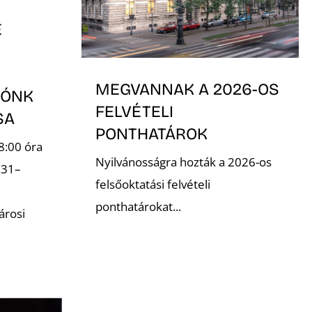
E
MEGVANNAK A 2026-OS
TÓNK
FELVÉTELI
ÁSA
PONTHATÁROK
8:00 óra
Nyilvánosságra hozták a 2026-os
.31–
felsőoktatási felvételi
ponthatárokat...
árosi