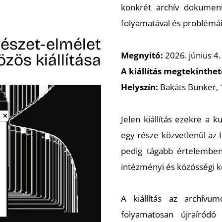
konkrét archív dokument
folyamatával és problémáiv
észet-elmélet
Megnyitó:
2026. június 4.
zös kiállítása
A kiállítás megtekinthe
Helyszín:
Bakáts Bunker, 
Jelen kiállítás ezekre a 
egy része közvetlenül az
pedig tágabb értelemben 
intézményi és közösségi k
A kiállítás az archív
folyamatosan újraíród