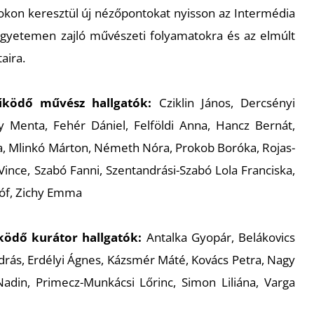
gokon keresztül új nézőpontokat nyisson az Intermédia
egyetemen zajló művészeti folyamatokra és az elmúlt
aira.
űködő művész hallgatók:
Cziklin János, Dercsényi
y Menta, Fehér Dániel, Felföldi Anna, Hancz Bernát,
, Mlinkó Márton, Németh Nóra, Prokob Boróka, Rojas-
ince, Szabó Fanni, Szentandrási-Szabó Lola Franciska,
tóf, Zichy Emma
ködő kurátor hallgatók:
Antalka Gyopár, Belákovics
ndrás, Erdélyi Ágnes, Kázsmér Máté, Kovács Petra, Nagy
Nadin, Primecz-Munkácsi Lőrinc, Simon Liliána, Varga