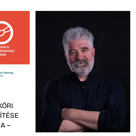
KÖRI
ÍTÉSE
A –
-