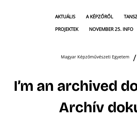
AKTUÁLIS
A KÉPZŐRŐL
TANS
PROJEKTEK
NOVEMBER 25. INFO
Magyar Képzőművészeti Egyetem
I’m an archived d
Archív do