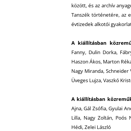
között, és az archív anya
Tanszék történetére, az 
évtizedek alkotói gyakorlat
A kiállításban közrem
Fanny, Dulin Dorka, Fábr
Haszon Ákos, Marton Réka
Nagy Miranda, Schneider V
Üveges Lujza, Vaszkó Kris
A kiállításban közremű
Ajna, Gál Zsófia, Gyulai A
Lilla, Nagy Zoltán, Poós 
Hédi, Zelei László