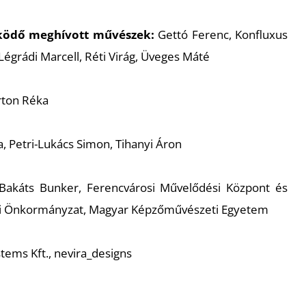
űködő meghívott művészek:
Gettó Ferenc, Konfluxus
 Légrádi Marcell, Réti Virág, Üveges Máté
rton Réka
, Petri-Lukács Simon, Tihanyi Áron
akáts Bunker, Ferencvárosi Művelődési Központ és
si Önkormányzat, Magyar Képzőművészeti Egyetem
tems Kft., nevira_designs