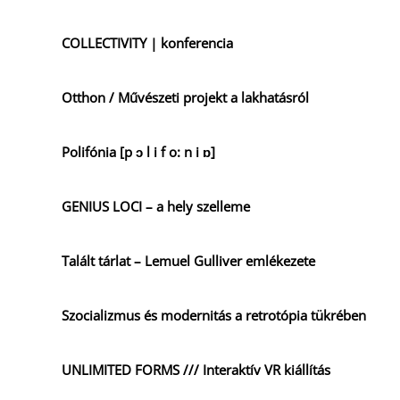
COLLECTIVITY | konferencia
Otthon / Művészeti projekt a lakhatásról
Polifónia [p ɔ l i f o: n i ɒ]
GENIUS LOCI – a hely szelleme
Talált tárlat – Lemuel Gulliver emlékezete
Szocializmus és modernitás a retrotópia tükrében
UNLIMITED FORMS /// Interaktív VR kiállítás