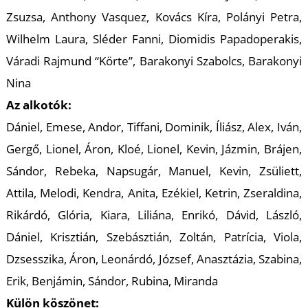
Zsuzsa, Anthony Vasquez, Kovács Kíra, Polányi Petra,
Wilhelm Laura, Sléder Fanni, Diomidis Papadoperakis,
Váradi Rajmund “Körte”, Barakonyi Szabolcs, Barakonyi
Nina
Az alkotók:
Dániel, Emese, Andor, Tiffani, Dominik, Íliász, Alex, Iván,
Gergő, Lionel, Áron, Kloé, Lionel, Kevin, Jázmin, Brájen,
Sándor, Rebeka, Napsugár, Manuel, Kevin, Zsüliett,
Attila, Melodi, Kendra, Anita, Ezékiel, Ketrin, Zseraldina,
Rikárdó, Glória, Kiara, Liliána, Enrikó, Dávid, László,
Dániel, Krisztián, Szebásztián, Zoltán, Patrícia, Viola,
Dzsesszika, Áron, Leonárdó, József, Anasztázia, Szabina,
Erik, Benjámin, Sándor, Rubina, Miranda
Külön köszönet: