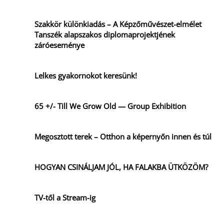
Szakkör különkiadás – A Képzőművészet-elmélet
Tanszék alapszakos diplomaprojektjének
záróeseménye
Lelkes gyakornokot keresünk!
65 +/- Till We Grow Old — Group Exhibition
Megosztott terek – Otthon a képernyőn innen és túl
HOGYAN CSINÁLJAM JÓL, HA FALAKBA ÜTKÖZÖM?
TV-től a Stream-ig