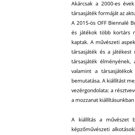
Akárcsak a 2000­-es évek
társasjáték formáját az ak
A 2015­-ös OFF Biennalé Bu
és játékok több kortárs
kaptak. A művészeti aspekt
társasjáték és a játék
társasjáték élményének, 
valamint a társasjátékok
bemutatása. A kiállítást m
vezérgondolata: a résztvevo
a mozzanat kiállításunkban e
A kiállítás a művészet be
képzőművészeti alkotásokka