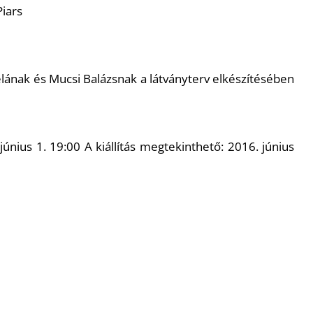
Piars
lának és Mucsi Balázsnak a látványterv elkészítésében
únius 1. 19:00 A kiállítás megtekinthető: 2016. június
 1061 Budapest Andrássy út 32.
51
://www.facebook.com/events/1337312602949732/