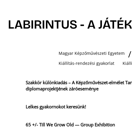
LABIRINTUS - A JÁTÉ
Magyar Képzőművészeti Egyetem
Kiállítás-rendezési gyakorlat
Kiál
Szakkör különkiadás – A Képzőművészet-elmélet Ta
diplomaprojektjének záróeseménye
Lelkes gyakornokot keresünk!
65 +/- Till We Grow Old — Group Exhibition