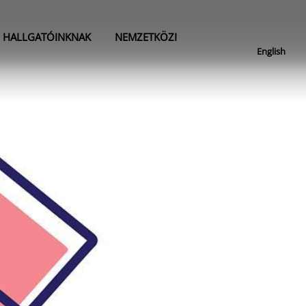
HALLGATÓINKNAK
NEMZETKÖZI
English