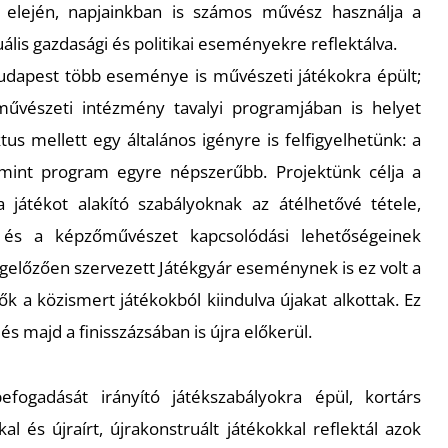
 elején, napjainkban is számos művész használja a
tuális gazdasági és politikai eseményekre reflektálva.
dapest több eseménye is művészeti játékokra épült;
 művészeti intézmény tavalyi programjában is helyet
us mellett egy általános igényre is felfigyelhetünk: a
est mint program egyre népszerűbb. Projektünk célja a
a játékot alakító szabályoknak az átélhetővé tétele,
 és a képzőművészet kapcsolódási lehetőségeinek
egelőzően szervezett Játékgyár eseménynek is ez volt a
̋k a közismert játékokból kiindulva újakat alkottak. Ez
́s majd a finisszázsában is újra előkerül.
fogadását irányító játékszabályokra épül, kortárs
l és újraírt, újrakonstruált játékokkal reflektál azok