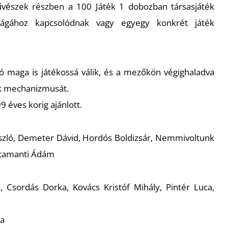
 művészek részben a 100 Játék 1 dobozban társasjáték
ságához kapcsolódnak vagy egy­egy konkrét játék
gató maga is játékossá válik, és a mezőkön végighaladva
ok mechanizmusát.
99 éves korig ajánlott.
László, Demeter Dávid, Hordós Boldizsár, Nemmivoltunk
tamanti Ádám
, Csordás Dorka, Kovács Kristóf Mihály, Pintér Luca,
na