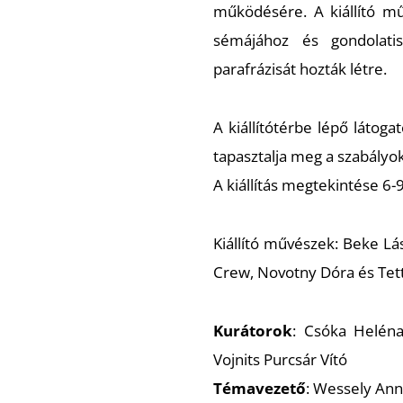
működésére. A kiállító
sémájához és gondolati
parafrázisát hozták létre.
A kiállítótérbe lépő láto
tapasztalja meg a szabály
A kiállítás megtekintése 6­-
Kiállító művészek: Beke 
Crew, Novotny Dóra és Tet
Kurátorok
: Csóka Heléna
Vojnits­ Purcsár Vító
Témavezető
: Wessely An