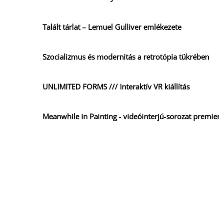
Talált tárlat – Lemuel Gulliver emlékezete
Szocializmus és modernitás a retrotópia tükrében
UNLIMITED FORMS /// Interaktív VR kiállítás
Meanwhile in Painting - videóinterjú-sorozat premie
Meanwhile in Painting
CRISIS WHAT CRISIS
Sensation