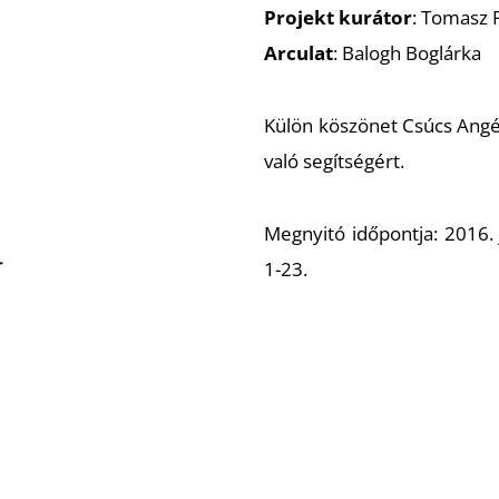
Projekt kurátor
: Tomasz 
Arculat
: Balogh Boglárka
Külön köszönet Csúcs Angé
való segítségért.
Megnyitó időpontja: 2016. j
r
1­-23.
Helyszín: LATARKA Galéria
http://polinst.hu/node/107
facebook esemény:
https