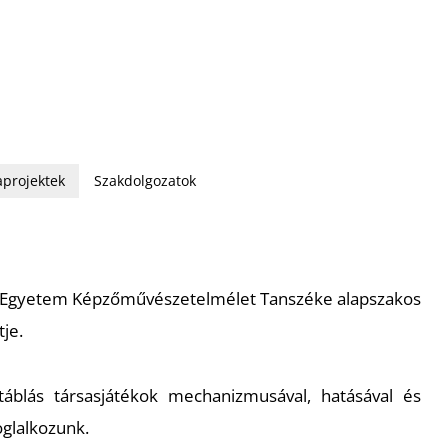
projektek
Szakdolgozatok
 Egyetem Képzőművészet­elmélet Tanszéke alapszakos
tje.
blás társasjátékok mechanizmusával, hatásával és
oglalkozunk.