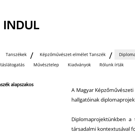
K INDUL
Tanszékek
Képzőművészet-elmélet Tanszék
Diploma
lításlátogatás
Művésztelep
Kiadványok
Rólunk írták
nszék alapszakos
A Magyar Képzőművészeti
hallgatóinak diplomaprojek
Diplomaprojektünkben a tá
társadalmi kontextusával f