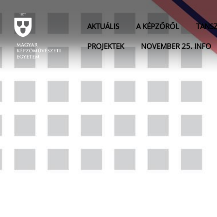
AKTUÁLIS
A KÉPZŐRŐL
TANS
PROJEKTEK
NOVEMBER 25. INFO