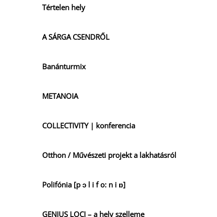
Tértelen hely
A SÁRGA CSENDRŐL
Banánturmix
METANOIA
COLLECTIVITY | konferencia
Otthon / Művészeti projekt a lakhatásról
Polifónia [p ɔ l i f o: n i ɒ]
GENIUS LOCI – a hely szelleme