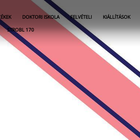
ZÉKEK
DOKTORI ISKOLA
FELVÉTELI
KIÁLLÍTÁSOK
STROBL 170