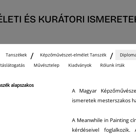
LETI ÉS KURÁTORI ISMERETE
Tanszékek
Képzőművészet-elmélet Tanszék
Diploma
lításlátogatás
Művésztelep
Kiadványok
Rólunk írták
nszék alapszakos
A Magyar Képzőművészet
ismeretek mesterszakos ha
A Meanwhile in Painting cím
kérdéseivel foglalkozik