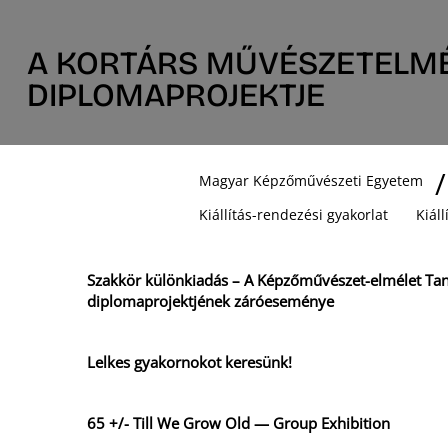
A KORTÁRS MŰVÉSZETELMÉ
DIPLOMAPROJEKTJE
Magyar Képzőművészeti Egyetem
Kiállítás-rendezési gyakorlat
Kiál
Szakkör különkiadás – A Képzőművészet-elmélet Ta
diplomaprojektjének záróeseménye
Lelkes gyakornokot keresünk!
65 +/- Till We Grow Old — Group Exhibition