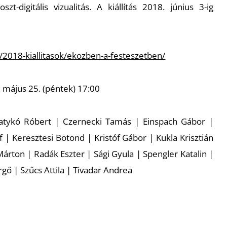
zt-digitális vizualitás. A kiállítás 2018. június 3-ig
_/2018-kiallitasok/ekozben-a-festeszetben/
 május 25. (péntek) 17:00
atykó Róbert | Czernecki Tamás | Einspach Gábor |
 | Keresztesi Botond | Kristóf Gábor | Kukla Krisztián
ton | Radák Eszter | Sági Gyula | Spengler Katalin |
gő | Szűcs Attila | Tivadar Andrea