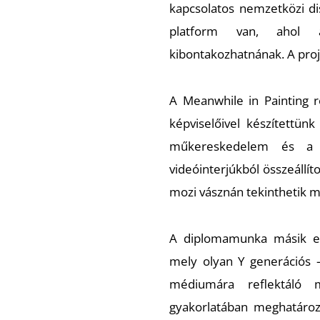
kapcsolatos nemzetközi di
platform van, ahol a
kibontakozhatnának. A proje
A Meanwhile in Painting r
képviselőivel készítettünk
műkereskedelem és a m
videóinterjúkból összeállít
mozi vásznán tekinthetik 
A diplomamunka másik ese
mely olyan Y generációs –
médiumára reflektáló 
gyakorlatában meghatározó 