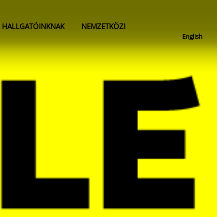
HALLGATÓINKNAK
NEMZETKÖZI
English