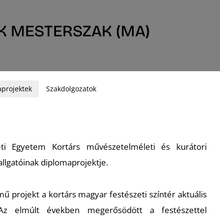
K MESTERSZAK (MA)
projektek
Szakdolgozatok
i Egyetem Kortárs művészetelméleti és kurátori
llgatóinak diplomaprojektje.
ű projekt a kortárs magyar festészeti színtér aktuális
. Az elmúlt években megerősödött a festészettel