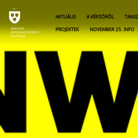
AKTUÁLIS
A KÉPZŐRŐL
TANS
PROJEKTEK
NOVEMBER 25. INFO