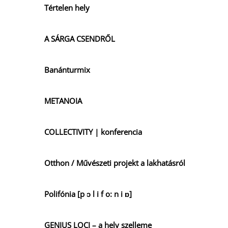
Tértelen hely
A SÁRGA CSENDRŐL
Banánturmix
METANOIA
COLLECTIVITY | konferencia
Otthon / Művészeti projekt a lakhatásról
Polifónia [p ɔ l i f o: n i ɒ]
GENIUS LOCI – a hely szelleme