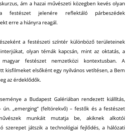
skurzus, ám a hazai művészeti közegben kevés olyan
 festészet jelenére reflektáló párbeszédek
kt erre a hiányra reagál.
észeként a festészeti színtér különböző területeinek
 interjúkat, olyan témák kapcsán, mint az oktatás, a
agyar festészet nemzetközi kontextusban. A
ott kisfilmeket elsőként egy nyilvános vetítésen, a Bem
meg az érdeklődők.
ménye a Budapest Galériában rendezett kiállítás,
 ún. „emerging” (feltörekvő) – festők és a festészet
művészek munkáit mutatja be, akiknek alkotói
szerepet játszik a technológiai fejlődés, a hálózati