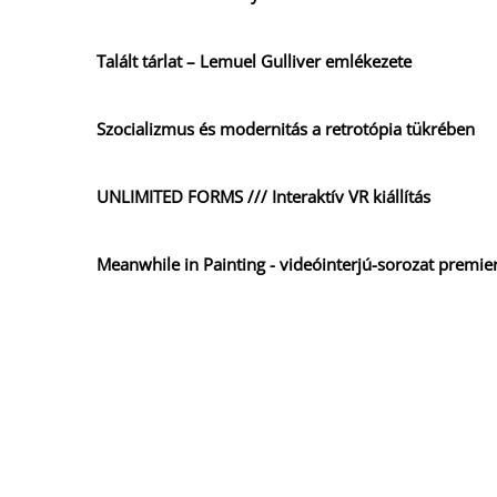
Talált tárlat – Lemuel Gulliver emlékezete
Szocializmus és modernitás a retrotópia tükrében
UNLIMITED FORMS /// Interaktív VR kiállítás
Meanwhile in Painting - videóinterjú-sorozat premie
Meanwhile in Painting
CRISIS WHAT CRISIS
Sensation