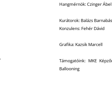
Hangmérnök: Czinger Ábel
Kurátorok: Balázs Barnabás
Konzulens: Fehér Dávid
Grafika: Kazsik Marcell
r
Támogatóink: MKE Képző
Ballooning
A belépés díjtalan.