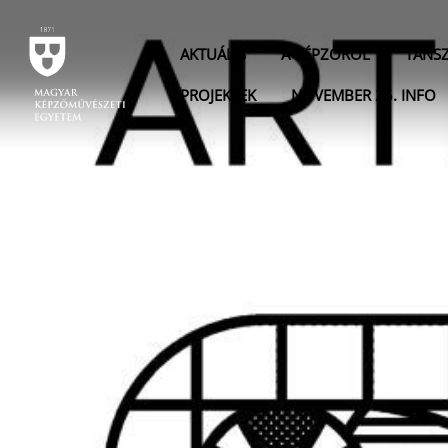
AKTUÁLIS
A KÉPZŐRŐL
TANS
PROJEKTEK
NOVEMBER 25. INFO