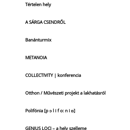
Tértelen hely
A SÁRGA CSENDRŐL
Banánturmix
METANOIA
COLLECTIVITY | konferencia
Otthon / Művészeti projekt a lakhatásról
Polifónia [p ɔ l i f o: n i ɒ]
GENIUS LOCI – a hely szelleme