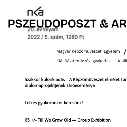
PSZEUDOPOSZT & A
Magyar Képzőművészeti Egyetem
Kiállítás-rendezési gyakorlat
Kiál
Szakkör különkiadás – A Képzőművészet-elmélet Ta
diplomaprojektjének záróeseménye
Lelkes gyakornokot keresünk!
65 +/- Till We Grow Old — Group Exhibition