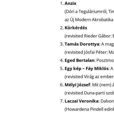
Anzix
(
Dóri a Teguláriumról, Tim
az Új Modern Akrobatika
Körkérdés
(
revisited Rieder Gábor: 
Tamás Dorottya
: A mag
(
revisited Jósfai Péter:
Eged Bertalan
: Posztmo
Egy kép – Fáy Miklós
: 
(
revisited Virág az ember
Mélyi József
: Mit (nem) 
(
revisited Duna-parti szo
Laczai Veronika
: Dalvon
(
Howardena Pindell edinbu