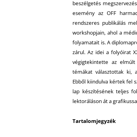
beszélgetés megszervezése 
esemény az OFF harmadik
rendszeres publikálás mel
workshopjain, ahol a méd
folyamatait is. A diplomap
zárul. Az idei a folyóirat
végigtekintette az elmúlt
témákat választottak ki, 
Ebből kiindulva kértek fel s
lap készítésének teljes f
lektoráláson át a grafikuss
Tartalomjegyzék