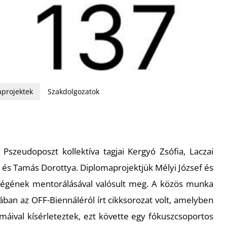
projektek
Szakdolgozatok
 Pszeudoposzt kollektíva tagjai Kergyó Zsófia, Laczai
és Tamás Dorottya. Diplomaprojektjük Mélyi József és
ségének mentorálásával valósult meg. A közös munka
ban az OFF-Biennáléról írt cikksorozat volt, amelyben
máival kísérleteztek, ezt követte egy fókuszcsoportos