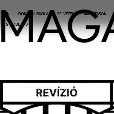
ZÉKEK
DOKTORI ISKOLA
FELVÉTELI
KIÁLLÍTÁSOK
STROBL 170