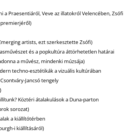
i a Praesentiáról, Veve az illatokról Velencében, Zsófi
 premierjéről
)
Emerging artists, ezt szerkesztette Zsófi
)
asművészet és a popkultúra áttörhetetlen határai
 Madonna a művész, mindenki múzsája
)
dern techno-esztétikák a vizuális kultúrában
A Csontváry-Jancsó tengely
)
állítunk? Köztéri átalakulások a Duna-parton
brok sorozat
)
alak a kiállítótérben
rgh-i kiállításáról
)