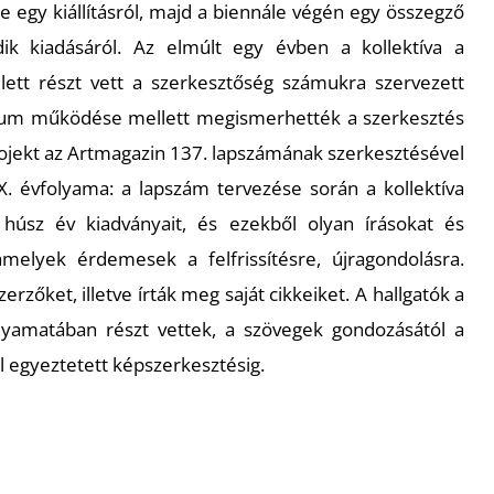
egy kiállításról, majd a biennále végén egy összegző
 kiadásáról. Az elmúlt egy évben a kollektíva a
lett részt vett a szerkesztőség számukra szervezett
ium működése mellett megismerhették a szerkesztés
rojekt az Artmagazin 137. lapszámának szerkesztésével
 XX. évfolyama: a lapszám tervezése során a kollektíva
 húsz év kiadványait, és ezekből olyan írásokat és
amelyek érdemesek a felfrissítésre, újragondolásra.
zerzőket, illetve írták meg saját cikkeiket. A hallgatók a
olyamatában részt vettek, a szövegek gondozásától a
al egyeztetett képszerkesztésig.