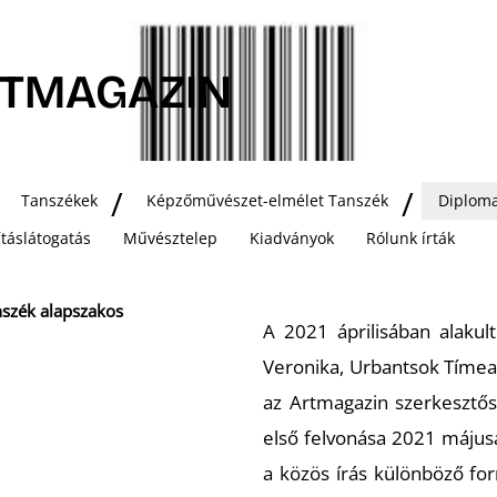
RTMAGAZIN
Tanszékek
Képzőművészet-elmélet Tanszék
Diploma
lításlátogatás
Művésztelep
Kiadványok
Rólunk írták
nszék alapszakos
A 2021 áprilisában alakult
Veronika, Urbantsok Tímea 
az Artmagazin szerkesztő
első felvonása 2021 májusá
a közös írás különböző for