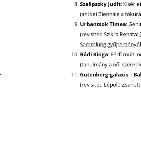
Szalipszky Judit
: Kísérl
(
az idei Biennále a főkur
Urbantsok Tímea
: Geni
(
revisited Szikra Renáta:
Sammlung gyűjteményébe
Bódi Kinga
: Férfi múlt, 
(
tanulmány a női szereplé
Gutenberg-galaxis – Ba
r
(
revisited Lépold Zsanett
Múzeumban
)