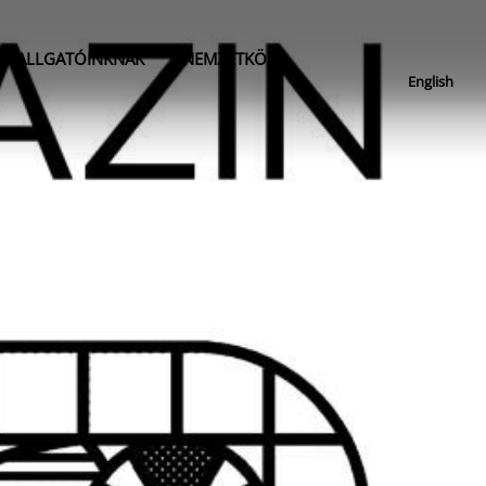
HALLGATÓINKNAK
NEMZETKÖZI
English