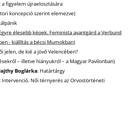
et a figyelem újraelosztására
átori koncepció szerint elemezve
)
tálpánik
Egyre élesebb képek. Feminista avantgárd a Verbund
n - kiállítás a bécsi Mumokban
)
női jelen, de kié a jövő Velencében?
sekről – illetve hiányukról – a Magyar Pavilonban
)
lajthy Boglárka
: Határtárgy
: Intervenció. Női térnyerés az Orvostörténeti