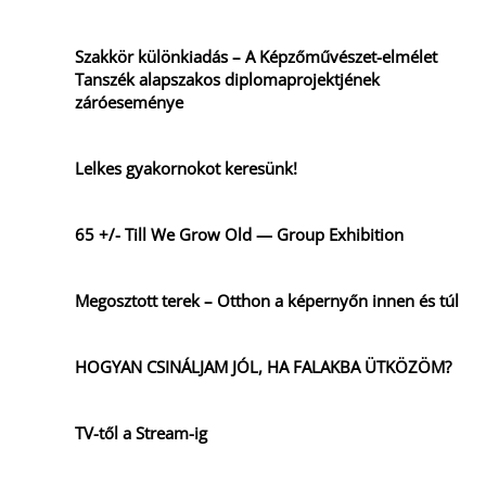
Szakkör különkiadás – A Képzőművészet-elmélet
Tanszék alapszakos diplomaprojektjének
záróeseménye
Lelkes gyakornokot keresünk!
65 +/- Till We Grow Old — Group Exhibition
Megosztott terek – Otthon a képernyőn innen és túl
HOGYAN CSINÁLJAM JÓL, HA FALAKBA ÜTKÖZÖM?
TV-től a Stream-ig