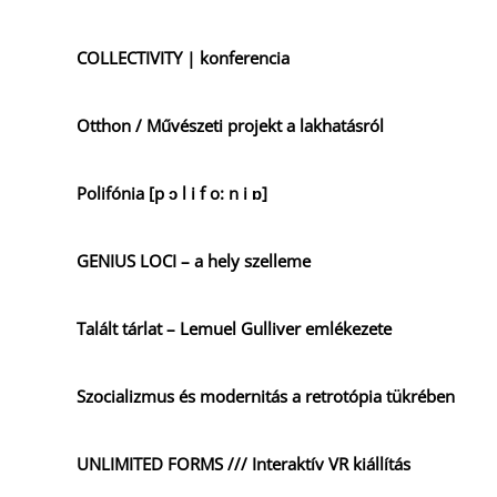
COLLECTIVITY | konferencia
Otthon / Művészeti projekt a lakhatásról
Polifónia [p ɔ l i f o: n i ɒ]
GENIUS LOCI – a hely szelleme
Talált tárlat – Lemuel Gulliver emlékezete
Szocializmus és modernitás a retrotópia tükrében
UNLIMITED FORMS /// Interaktív VR kiállítás