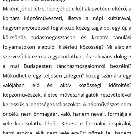
Miként jöhet létre, létrejöhet-e két alapvetően eltérő, a
kortárs képzőművészeti, illetve a népi kultúrával,
hagyományőrzéssel foglalkozó közeg tagjaiból egy új, a
kölcsönös tudásmegosztáson és kreatív tanulási
folyamatokon alapuló, kísérleti közösség? Mi alapján
szerveződik ez ma a gyakorlatban, és releváns dolog-e
a mai Budapesten táncházmozgalomról beszélni?
Működhet-e egy teljesen „idegen” közeg számára egy
valójában élő és aktív közösségi időtöltés?
Képzőművészek, illetve művészhallgatók részvételével
keressük a lehetséges válaszokat. A népművészet nem
öncélú, nem önmagáért való, hanem neveli, formálja a
vele kapcsolatba lépőt. Képes- e formálni, inspirálni,
hatni azokra, akik nem vele együtt nőttek fel, hanem