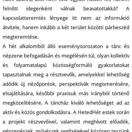
felnőtt idegenként válnak beavatottakká? A
kapcsolatteremtés lényege itt nem az információ
átvitele, hanem inkább a két terület közötti párbeszéd
megteremtése.
A hét alkalomból álló eseménysorozaton a tánc és
népzene befogadásán és megélésén túl, olyan kollektív
és folyamatalapú közösségformáló gyakorlatokat
tapasztalnak meg a résztvevők, amelyekkel lehetőség
adódik új nézőpontok, perspektívák megismerésére,
elsajátítására, későbbi praxisuk más irányból történő
megközelítésére. A táncház kiváló lehetőséget ad az
aktív és közös gondolkodásra. A HetedHét estek során
a projekt részvevőivel, valamint meghívott előadók,
népzenészek, művészek segítségével közösen teszünk