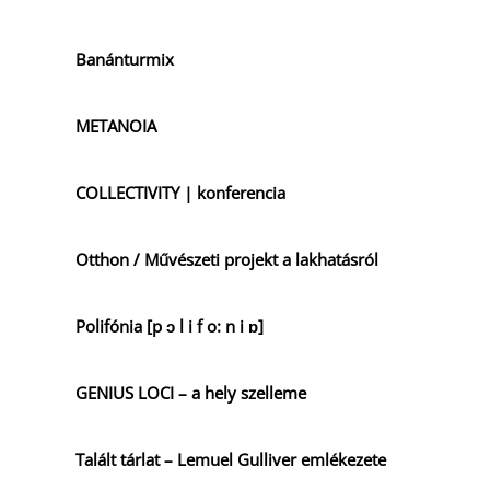
Banánturmix
METANOIA
COLLECTIVITY | konferencia
Otthon / Művészeti projekt a lakhatásról
Polifónia [p ɔ l i f o: n i ɒ]
GENIUS LOCI – a hely szelleme
Talált tárlat – Lemuel Gulliver emlékezete