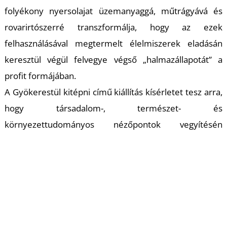
folyékony nyersolajat üzemanyaggá, műtrágyává és
rovarirtószerré transzformálja, hogy az ezek
felhasználásával megtermelt élelmiszerek eladásán
keresztül végül felvegye végső „halmazállapotát” a
profit formájában.
A
Gyökerestül kitépni
című kiállítás kísérletet tesz arra,
hogy társadalom-, természet- és
környezettudományos nézőpontok vegyítésén
keresztül érzékeltesse a mezőgazdaság komplex
termelési rendszerének összefüggéseit, a környezetre
és a társadalomra gyakorolt hatásait. A kiállító
művészek egyrészt saját kutatásaikat és személyes
tapasztalataikat vagy aktivista tevékenységüket a
művekbe fűzve közvetítik érzékletesen, vizuális