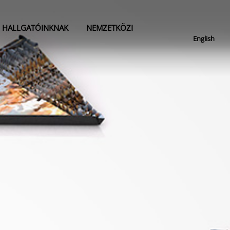
HALLGATÓINKNAK
NEMZETKÖZI
English