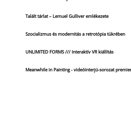
Talált tárlat – Lemuel Gulliver emlékezete
Szocializmus és modernitás a retrotópia tükrében
UNLIMITED FORMS /// Interaktív VR kiállítás
Meanwhile in Painting - videóinterjú-sorozat premie
Meanwhile in Painting
CRISIS WHAT CRISIS
Sensation