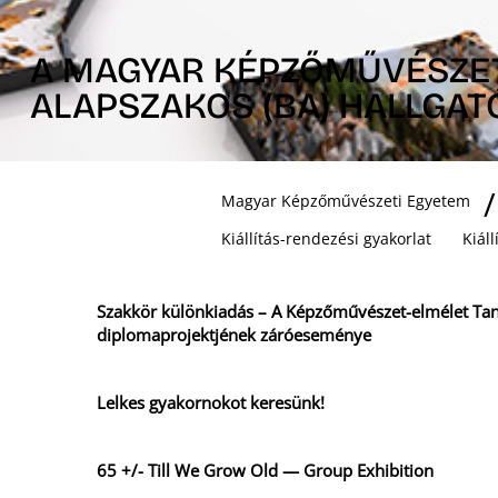
A MAGYAR KÉPZŐMŰVÉSZET
ALAPSZAKOS (BA) HALLGAT
Magyar Képzőművészeti Egyetem
Kiállítás-rendezési gyakorlat
Kiál
Szakkör különkiadás – A Képzőművészet-elmélet Ta
diplomaprojektjének záróeseménye
Lelkes gyakornokot keresünk!
65 +/- Till We Grow Old — Group Exhibition