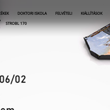
ZÉKEK
DOKTORI ISKOLA
FELVÉTELI
KIÁLLÍTÁSOK
STROBL 170