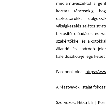
médiaművészektől a geril
kortárs táncosokig, h
eszköztárukkal dolgozz
válságkezelés sajátos stra
biztosító előadások és wor
szakértőkkel és alkotókk
állandó és sodródó jele
kaleidoszkóp-jellegű képet
Facebook oldal:
https://ww
A résztvevők listáját fokoz
Szervezők: Hitka Lili | Ko