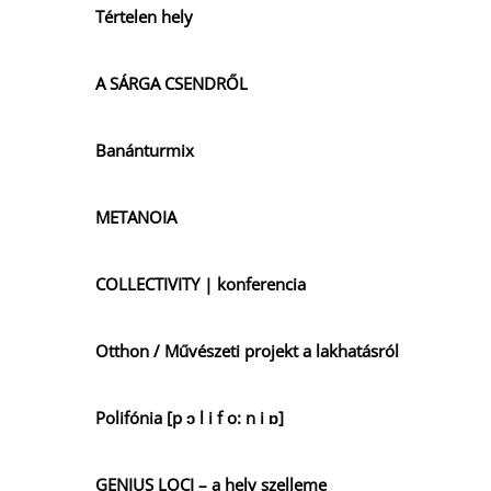
Tértelen hely
A SÁRGA CSENDRŐL
Banánturmix
METANOIA
COLLECTIVITY | konferencia
Otthon / Művészeti projekt a lakhatásról
Polifónia [p ɔ l i f o: n i ɒ]
GENIUS LOCI – a hely szelleme