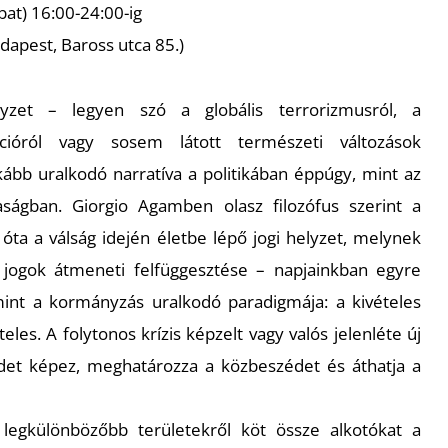
at) 16:00-24:00-ig
dapest, Baross utca 85.)
yzet – legyen szó a globális terrorizmusról, a
ációról vagy sosem látott természeti változások
ább uralkodó narratíva a politikában éppúgy, mint az
ságban. Giorgio Agamben olasz filozófus szerint a
 óta a válság idején életbe lépő jogi helyzet, melynek
 jogok átmeneti felfüggesztése – napjainkban egyre
int a kormányzás uralkodó paradigmája: a kivételes
eles. A folytonos krízis képzelt vagy valós jelenléte új
ndet képez, meghatározza a közbeszédet és áthatja a
 legkülönbözőbb területekről köt össze alkotókat a