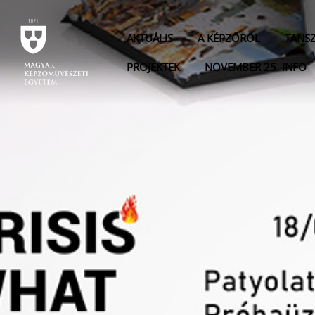
AKTUÁLIS
A KÉPZŐRŐL
TANS
PROJEKTEK
NOVEMBER 25. INFO