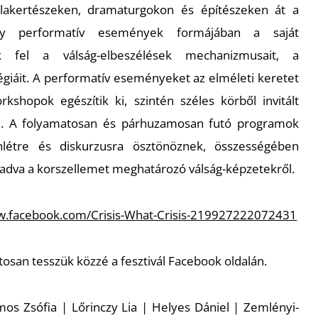
lakertészeken, dramaturgokon és építészeken át a
ogy performatív események formájában a saját
ák fel a válság-elbeszélések mechanizmusait, a
tégiáit. A performatív eseményeket az elméleti keretet
kshopok egészítik ki, szintén széles körből invitált
al. A folyamatosan és párhuzamosan futó programok
nlétre és diskurzusra ösztönöznek, összességében
 adva a korszellemet meghatározó válság-képzetekről.
w.facebook.com/Crisis-What-Crisis-219927222072431
atosan tesszük közzé a fesztivál Facebook oldalán.
rmos Zsófia | Lőrinczy Lia | Helyes Dániel | Zemlényi-