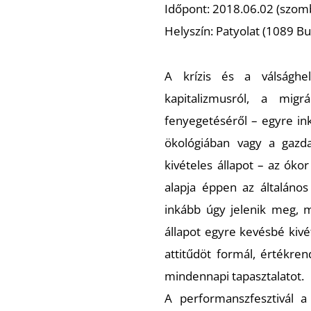
Időpont: 2018.06.02 (szomb
Helyszín: Patyolat (1089 Bu
A krízis és a válsághel
kapitalizmusról, a migr
fenyegetéséről – egyre ink
ökológiában vagy a gazda
kivételes állapot – az ókor
alapja éppen az általános
inkább úgy jelenik meg, m
állapot egyre kevésbé kivét
attitűdöt formál, értékre
mindennapi tapasztalatot.
A performanszfesztivál a