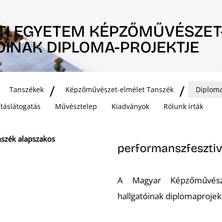
I EGYETEM KÉPZŐMŰVÉSZET
ÓINAK DIPLOMA-PROJEKTJE
Tanszékek
Képzőművészet-elmélet Tanszék
Diploma
lításlátogatás
Művésztelep
Kiadványok
Rólunk írták
nszék alapszakos
performanszfesztiv
A Magyar Képzőművésze
hallgatóinak diplomaprojek