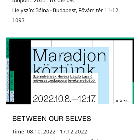
Időpont: 2022. 10. 06- 09.
Helyszín: Bálna - Budapest, Fővám tér 11-12,
1093
E
BETWEEN OUR SELVES
Time: 08.10. 2022 - 17.12.2022