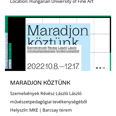
Location: Hungarian University of Fine Art
S
MARADJON KÖZTÜNK
Szemelvények Révész László László
művészetpedagógiai tevékenységéből
Helyszín: MKE | Barcsay terem