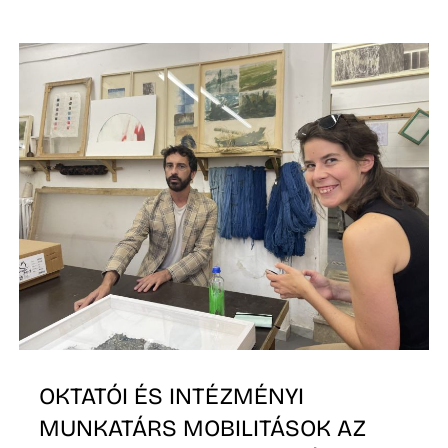
É
S
OKTATÓI ÉS INTÉZMÉNYI
MUNKATÁRS MOBILITÁSOK AZ