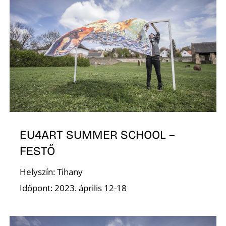
A
T
EU4ART SUMMER SCHOOL –
FESTŐ
Helyszín: Tihany
Időpont: 2023. április 12-18