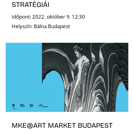
E
STRATÉGIÁI
Időpont: 2022. október 9. 12:30
Helyszín: Bálna Budapest
J
MKE@ART MARKET BUDAPEST