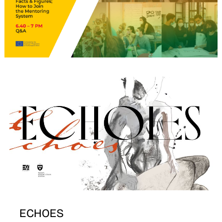
R
ECHOES