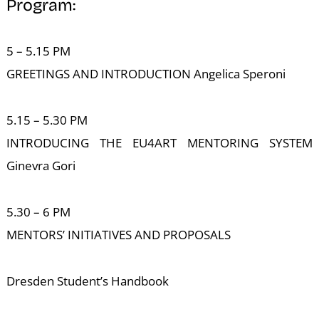
A
Program:
5 – 5.15 PM
GREETINGS AND INTRODUCTION Angelica Speroni
5.15 – 5.30 PM
INTRODUCING THE EU4ART MENTORING SYSTEM
Ginevra Gori
5.30 – 6 PM
MENTORS’ INITIATIVES AND PROPOSALS
Dresden Student’s Handbook