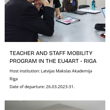
O
TEACHER AND STAFF MOBILITY
L
PROGRAM IN THE EU4ART - RIGA
Host institution: Latvijas Makslas Akademija
Riga
Date of departure: 26.03.2023-31.