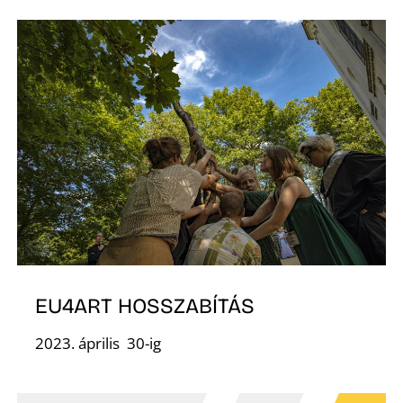
Á
EU4ART HOSSZABÍTÁS
2023. április 30-ig