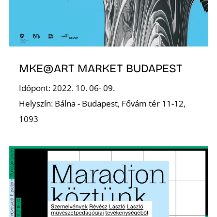
S
MKE@ART MARKET BUDAPEST
Időpont: 2022. 10. 06- 09.
Helyszín: Bálna - Budapest, Fővám tér 11-12,
1093