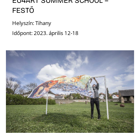
EU4ART SUMMER SCHOOL –
FESTŐ
Helyszín: Tihany
Időpont: 2023. április 12-18
V