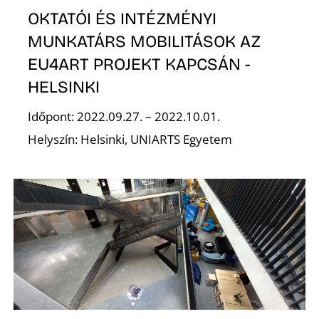
É
OKTATÓI ÉS INTÉZMÉNYI
MUNKATÁRS MOBILITÁSOK AZ
EU4ART PROJEKT KAPCSÁN -
HELSINKI
Időpont: 2022.09.27. – 2022.10.01.
Helyszín: Helsinki, UNIARTS Egyetem
S