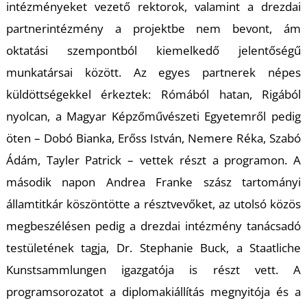
T
intézményeket vezető rektorok, valamint a drezdai
partnerintézmény a projektbe nem bevont, ám
oktatási szempontból kiemelkedő jelentőségű
munkatársai között. Az egyes partnerek népes
küldöttségekkel érkeztek: Rómából hatan, Rigából
nyolcan, a Magyar Képzőművészeti Egyetemről pedig
öten – Dobó Bianka, Erőss István, Nemere Réka, Szabó
Ádám, Tayler Patrick – vettek részt a programon. A
második napon Andrea Franke szász tartományi
államtitkár köszöntötte a résztvevőket, az utolsó közös
megbeszélésen pedig a drezdai intézmény tanácsadó
testületének tagja, Dr. Stephanie Buck, a Staatliche
Kunstsammlungen igazgatója is részt vett. A
programsorozatot a diplomakiállítás megnyitója és a