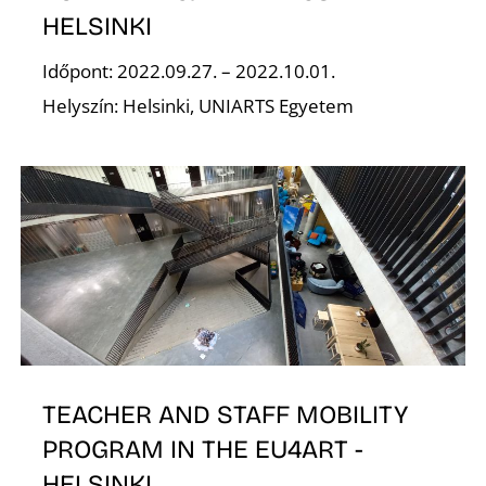
HELSINKI
S
Időpont: 2022.09.27. – 2022.10.01.
Helyszín: Helsinki, UNIARTS Egyetem
TEACHER AND STAFF MOBILITY
PROGRAM IN THE EU4ART -
HELSINKI