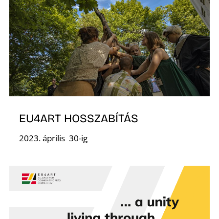
K
EU4ART HOSSZABÍTÁS
2023. április 30-ig