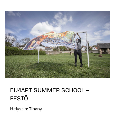
R
EU4ART SUMMER SCHOOL –
FESTŐ
Helyszín: Tihany