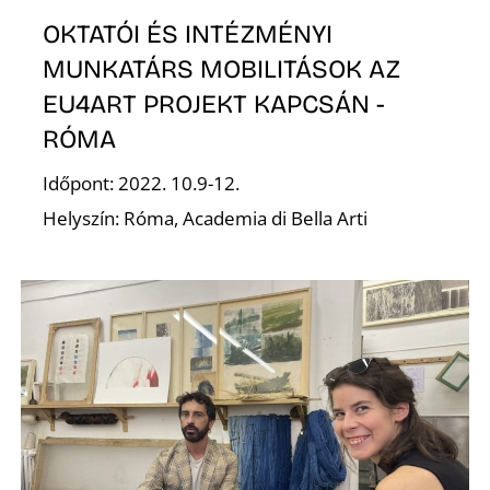
T
OKTATÓI ÉS INTÉZMÉNYI
MUNKATÁRS MOBILITÁSOK AZ
EU4ART PROJEKT KAPCSÁN -
RÓMA
Időpont: 2022. 10.9-12.
Helyszín: Róma, Academia di Bella Arti