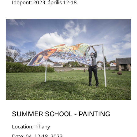
E
Időpont: 2023. április 12-18
SUMMER SCHOOL - PAINTING
Location: Tihany
Date: 04. 12-18. 2023