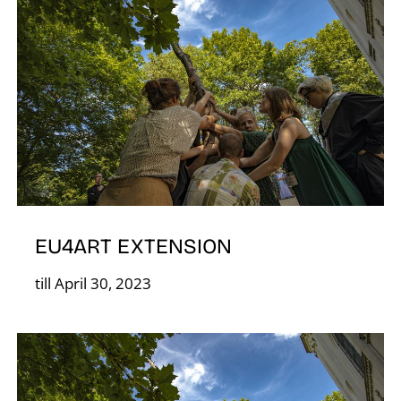
O
L
EU4ART EXTENSION
till April 30, 2023