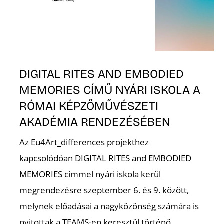
DIGITAL RITES AND EMBODIED
MEMORIES CÍMŰ NYÁRI ISKOLA A
E
RÓMAI KÉPZŐMŰVÉSZETI
AKADÉMIA RENDEZÉSÉBEN
Az Eu4Art_differences projekthez
kapcsolódóan DIGITAL RITES and EMBODIED
MEMORIES címmel nyári iskola kerül
megrendezésre szeptember 6. és 9. között,
melynek előadásai a nagyközönség számára is
nyitottak a TEAMS-en keresztül történő