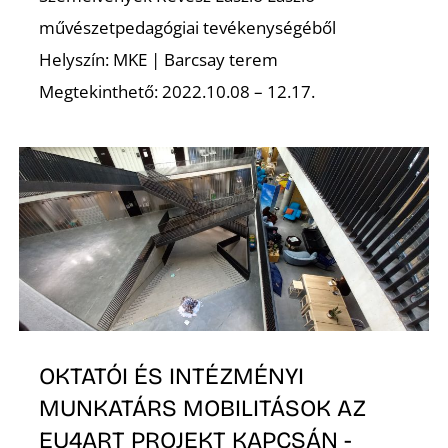
művészetpedagógiai tevékenységéből
Helyszín: MKE | Barcsay terem
Megtekinthető: 2022.10.08 – 12.17.
E
OKTATÓI ÉS INTÉZMÉNYI
MUNKATÁRS MOBILITÁSOK AZ
EU4ART PROJEKT KAPCSÁN -