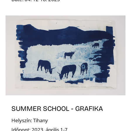
A
T
SUMMER SCHOOL - GRAFIKA
Helyszín: Tihany
Időpont: 2023. április 1-7