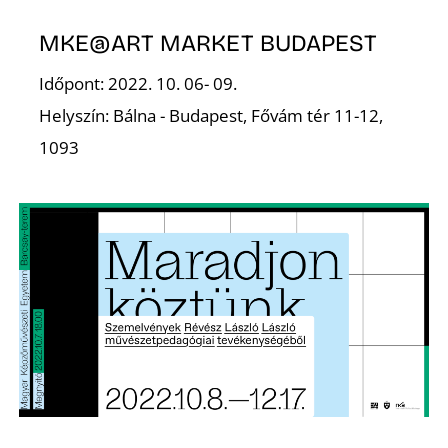
E
MKE@ART MARKET BUDAPEST
Időpont: 2022. 10. 06- 09.
Helyszín: Bálna - Budapest, Fővám tér 11-12,
1093
J