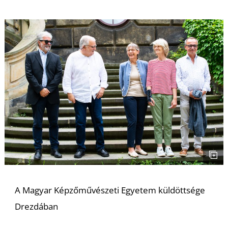
-
M
A Magyar Képzőművészeti Egyetem küldöttsége
Drezdában