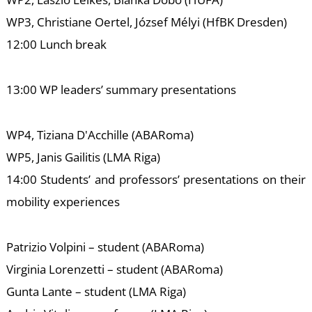
WP3, Christiane Oertel, József Mélyi (HfBK Dresden)
12:00 Lunch break
E
13:00 WP leaders’ summary presentations
WP4, Tiziana D'Acchille (ABARoma)
WP5, Janis Gailitis (LMA Riga)
14:00 Students’ and professors’ presentations on their
mobility experiences
Patrizio Volpini – student (ABARoma)
Virginia Lorenzetti – student (ABARoma)
Gunta Lante – student (LMA Riga)