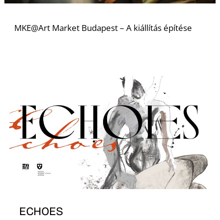
MKE@Art Market Budapest – A kiállítás építése
Í
ECHOES