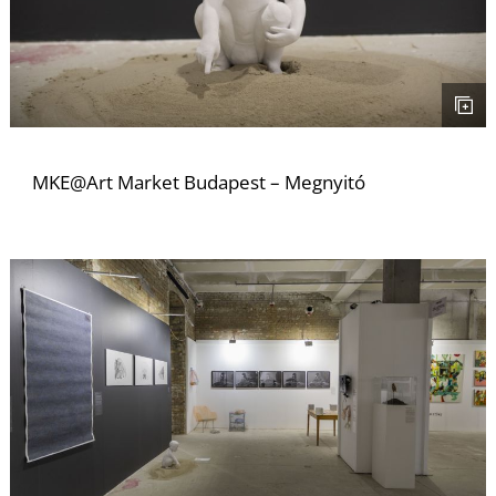
E
MKE@Art Market Budapest – Megnyitó