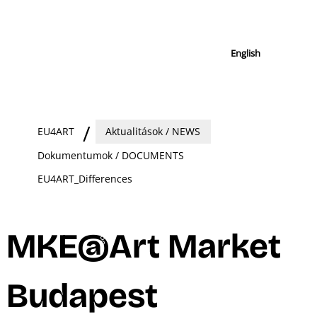
English
EU4ART
Aktualitások / NEWS
Dokumentumok / DOCUMENTS
EU4ART_Differences
MKE@Art Market
Budapest