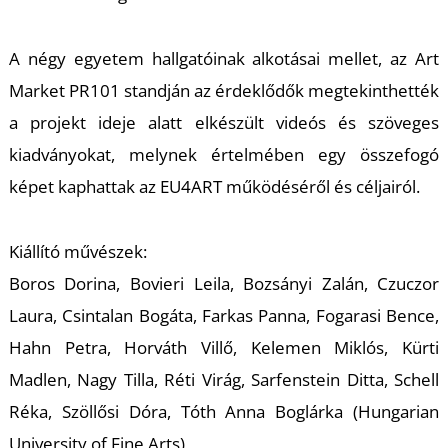
A
A négy egyetem hallgatóinak alkotásai mellet, az Art
Market PR101 standján az érdeklődők megtekinthették
a projekt ideje alatt elkészült videós és szöveges
kiadványokat, melynek értelmében egy összefogó
képet kaphattak az EU4ART működéséről és céljairól.
Kiállító művészek:
Boros Dorina, Bovieri Leila, Bozsányi Zalán, Czuczor
Laura, Csintalan Bogáta, Farkas Panna, Fogarasi Bence,
Hahn Petra, Horváth Villő, Kelemen Miklós, Kürti
Madlen, Nagy Tilla, Réti Virág, Sarfenstein Ditta, Schell
Réka, Szöllősi Dóra, Tóth Anna Boglárka (Hungarian
University of Fine Arts)