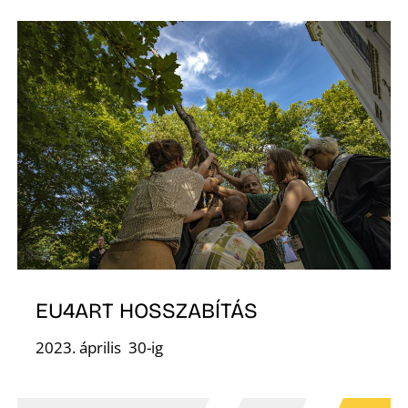
E
J
EU4ART HOSSZABÍTÁS
2023. április 30-ig