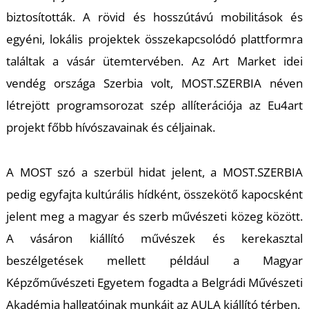
T
biztosították. A rövid és hosszútávú mobilitások és
egyéni, lokális projektek összekapcsolódó plattformra
találtak a vásár ütemtervében. Az Art Market idei
vendég országa Szerbia volt, MOST.SZERBIA néven
létrejött programsorozat szép allíterációja az Eu4art
projekt főbb hívószavainak és céljainak.
A MOST szó a szerbül hidat jelent, a MOST.SZERBIA
pedig egyfajta kultúrális hídként, összekötő kapocsként
jelent meg a magyar és szerb művészeti közeg között.
A vásáron kiállító művészek és kerekasztal
beszélgetések mellett például a Magyar
Képzőművészeti Egyetem fogadta a Belgrádi Művészeti
Akadémia hallgatóinak munkáit az AULA kiállító térben.