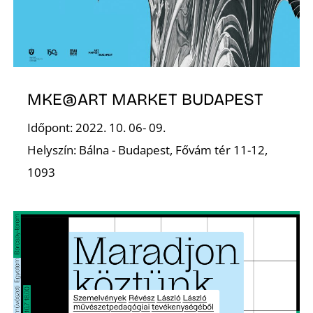
É
MKE@ART MARKET BUDAPEST
Időpont: 2022. 10. 06- 09.
Helyszín: Bálna - Budapest, Fővám tér 11-12,
1093
S