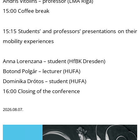
Andris Vitolins – professor (LMA Riga)
15:00 Coffee break
K
15:15 Students’ and professors’ presentations on their
mobility experiences
Anna Lorenzana – student (HfBK Dresden)
Botond Polgár – lecturer (HUFA)
Dominika Drótos – student (HUFA)
16:00 Closing of the conference
2026.08.07.