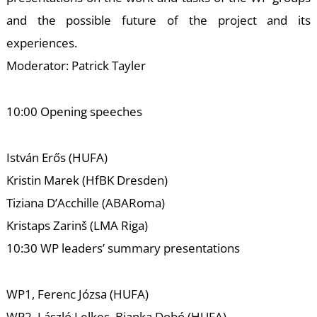
and the possible future of the project and its
experiences.
Moderator: Patrick Tayler
K
10:00 Opening speeches
István Erős (HUFA)
Kristin Marek (HfBK Dresden)
Tiziana D’Acchille (ABARoma)
Kristaps Zarinš (LMA Riga)
10:30 WP leaders’ summary presentations
WP1, Ferenc Józsa (HUFA)
WP2, László Lelkes, Bianka Dobó (HUFA)