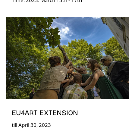
F
Time: 2023. March 13th - 17th
EU4ART EXTENSION
till April 30, 2023