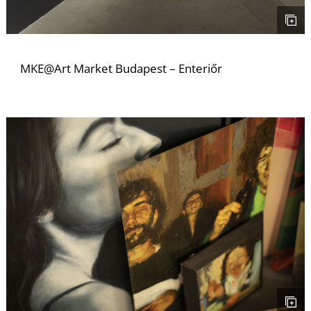
A
MKE@Art Market Budapest – Enteriőr
T