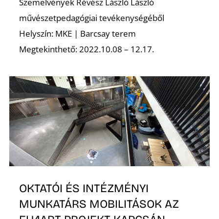
Szemelvények Révész László László
művészetpedagógiai tevékenységéből
S
Helyszín: MKE | Barcsay terem
Megtekinthető: 2022.10.08 – 12.17.
OKTATÓI ÉS INTÉZMÉNYI
MUNKATÁRS MOBILITÁSOK AZ