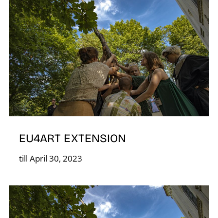
K
EU4ART EXTENSION
till April 30, 2023