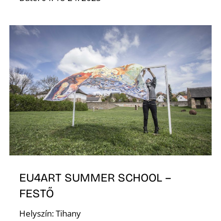
E
EU4ART SUMMER SCHOOL –
FESTŐ
Helyszín: Tihany