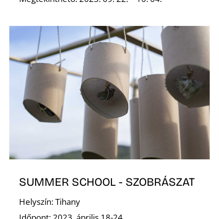
K
SUMMER SCHOOL - SZOBRÁSZAT
Helyszín: Tihany
Időpont: 2023. április 18-24