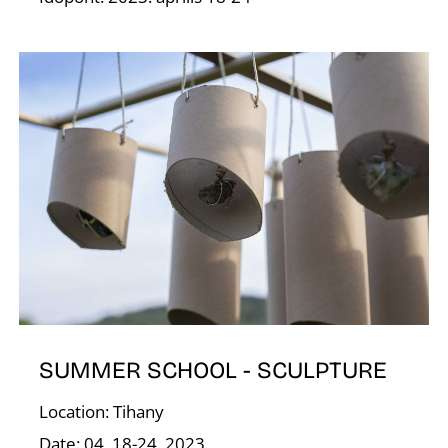
R
SUMMER SCHOOL - SCULPTURE
Location: Tihany
Date: 04. 18-24. 2023