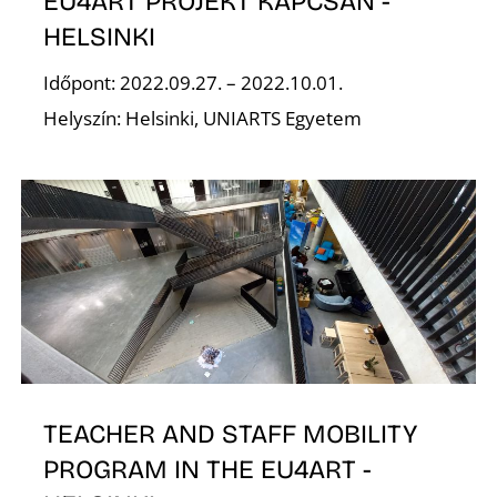
Z
EU4ART PROJEKT KAPCSÁN -
HELSINKI
Időpont: 2022.09.27. – 2022.10.01.
Helyszín: Helsinki, UNIARTS Egyetem
TEACHER AND STAFF MOBILITY
PROGRAM IN THE EU4ART -