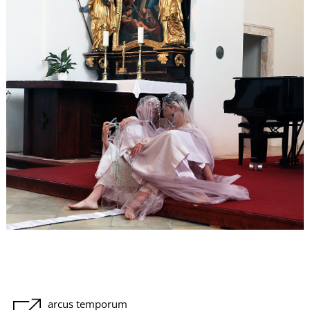
-
M
arcus temporum