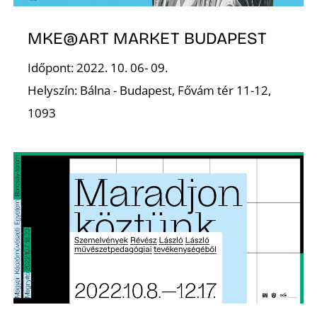
E
MKE@ART MARKET BUDAPEST
Időpont: 2022. 10. 06- 09.
Helyszín: Bálna - Budapest, Fővám tér 11-12,
1093
J