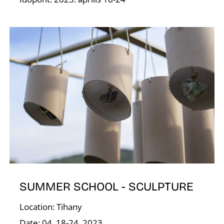
K
SUMMER SCHOOL - SCULPTURE
Location: Tihany
Date: 04. 18-24. 2023