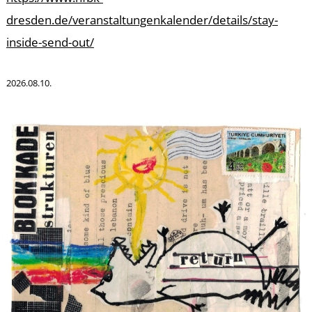
-
dresden.de/veranstaltungenkalender/details/stay-
inside-send-out/
2026.08.10.
M