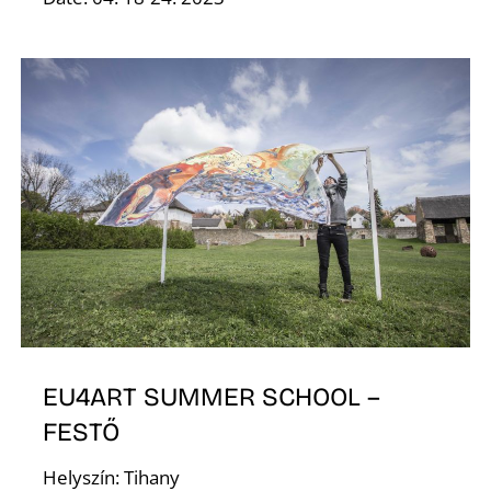
R
EU4ART SUMMER SCHOOL –
FESTŐ
Helyszín: Tihany