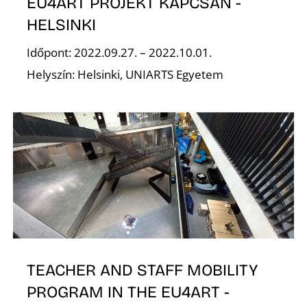
EU4ART PROJEKT KAPCSÁN -
HELSINKI
S
Időpont: 2022.09.27. – 2022.10.01.
Helyszín: Helsinki, UNIARTS Egyetem
TEACHER AND STAFF MOBILITY
PROGRAM IN THE EU4ART -