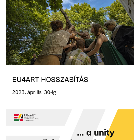
K
EU4ART HOSSZABÍTÁS
2023. április 30-ig