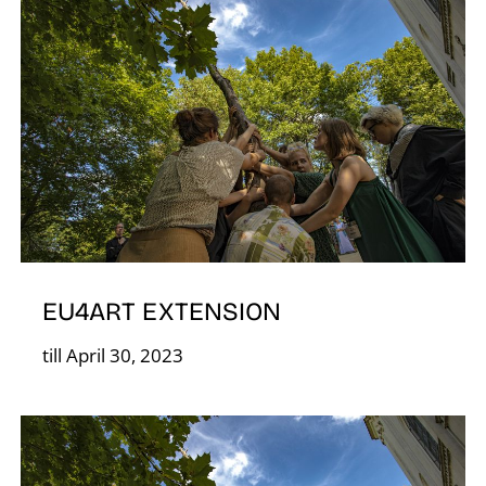
O
L
EU4ART EXTENSION
till April 30, 2023