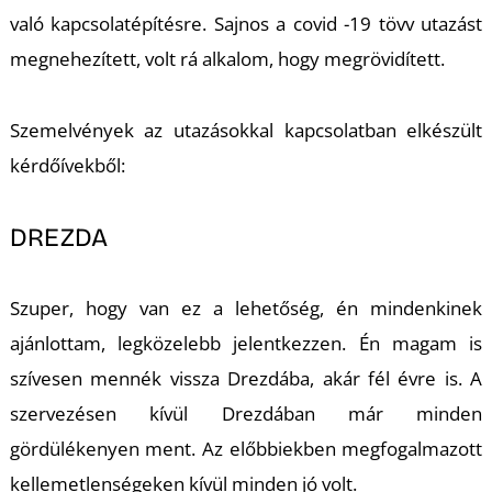
A
való kapcsolatépítésre. Sajnos a covid -19 tövv utazást
megnehezített, volt rá alkalom, hogy megrövidített.
Szemelvények az utazásokkal kapcsolatban elkészült
kérdőívekből:
DREZDA
Szuper, hogy van ez a lehetőség, én mindenkinek
ajánlottam, legközelebb jelentkezzen. Én magam is
szívesen mennék vissza Drezdába, akár fél évre is. A
szervezésen kívül Drezdában már minden
gördülékenyen ment. Az előbbiekben
megfogalmazott
kellemetlenségeken kívül minden jó volt.