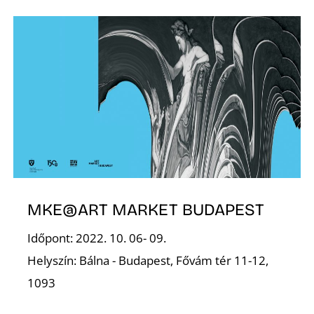
E
J
MKE@ART MARKET BUDAPEST
Időpont: 2022. 10. 06- 09.
Helyszín: Bálna - Budapest, Fővám tér 11-12,
1093