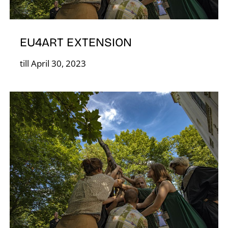
EU4ART EXTENSION
till April 30, 2023
K