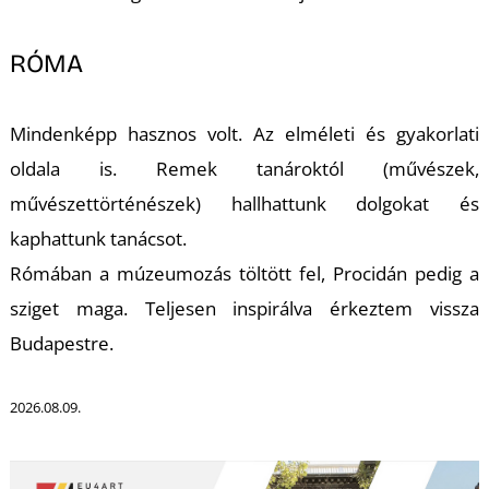
-
RÓMA
Mindenképp hasznos volt. Az elméleti és gyakorlati
oldala is. Remek tanároktól
(művészek,
művészettörténészek) hallhattunk dolgokat és
M
kaphattunk tanácsot.
Rómában a múzeumozás töltött fel, Procidán pedig a
sziget maga. Teljesen inspirálva
érkeztem vissza
Budapestre.
2026.08.09.