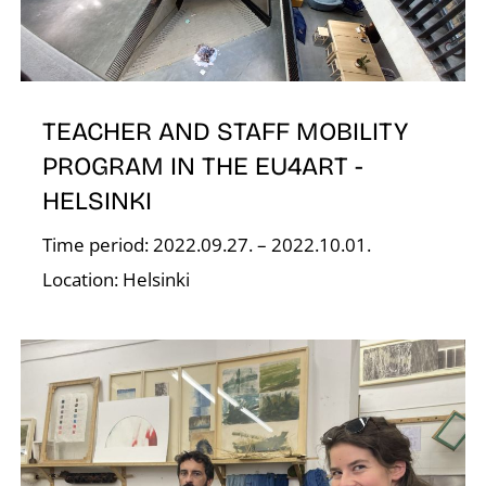
É
TEACHER AND STAFF MOBILITY
PROGRAM IN THE EU4ART -
HELSINKI
Time period: 2022.09.27. – 2022.10.01.
Location: Helsinki
S