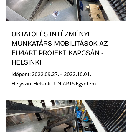
T
OKTATÓI ÉS INTÉZMÉNYI
MUNKATÁRS MOBILITÁSOK AZ
EU4ART PROJEKT KAPCSÁN -
HELSINKI
Időpont: 2022.09.27. – 2022.10.01.
Helyszín: Helsinki, UNIARTS Egyetem