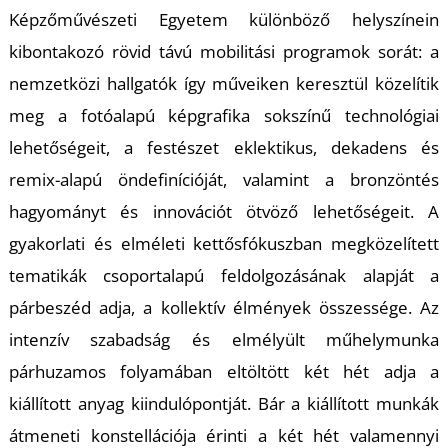
T
Képzőművészeti Egyetem különböző helyszínein
kibontakozó rövid távú mobilitási programok sorát: a
nemzetközi hallgatók így műveiken keresztül közelítik
meg a fotóalapú képgrafika sokszínű technológiai
lehetőségeit, a festészet eklektikus, dekadens és
remix-alapú öndefinícióját, valamint a bronzöntés
hagyományt és innovációt ötvöző lehetőségeit. A
gyakorlati és elméleti kettősfókuszban megközelített
tematikák csoportalapú feldolgozásának alapját a
párbeszéd adja, a kollektív élmények összessége. Az
intenzív szabadság és elmélyült műhelymunka
párhuzamos folyamában eltöltött két hét adja a
kiállított anyag kiindulópontját. Bár a kiállított munkák
átmeneti konstellációja érinti a két hét valamennyi