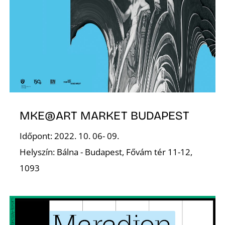
E
MKE@ART MARKET BUDAPEST
Időpont: 2022. 10. 06- 09.
Helyszín: Bálna - Budapest, Fővám tér 11-12,
1093