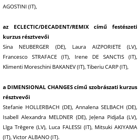
-
AGOSTINI (IT),
az
ECLECTIC/DECADENT/REMIX
című festészeti
kurzus résztvevői
Sina NEUBERGER (DE), Laura AIZPORIETE (LV),
Francesco STRAFACE (IT), Irene DE SANCTIS (IT),
M
Klimenti Moreschini BAKANEV (IT), Tiberiu CARP (IT),
a
DIMENSIONAL CHANGES
című szobrászati kurzus
résztvevői
Stefanie HOLLERBACH (DE), Annalena SELBACH (DE),
Isabell Alexandra MELDNER (DE), Jeļena Pidjaša (LV),
Līga Trēgere (LV), Luca FALESSI (IT), Mitsuki AKIYAMA
(IT), Victor ALBANO (IT).