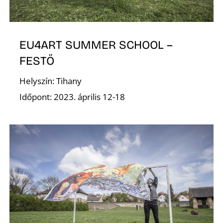
EU4ART SUMMER SCHOOL –
FESTŐ
Helyszín: Tihany
Í
Időpont: 2023. április 12-18