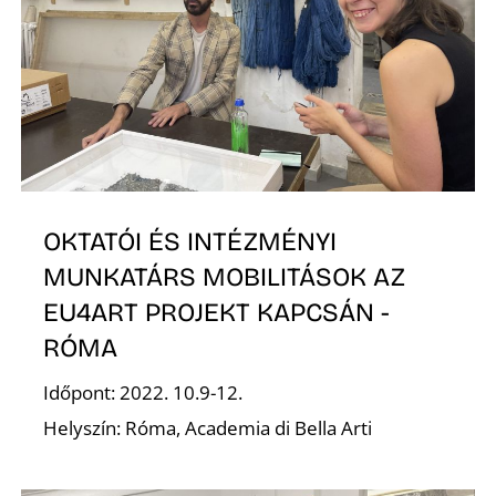
E
OKTATÓI ÉS INTÉZMÉNYI
MUNKATÁRS MOBILITÁSOK AZ
EU4ART PROJEKT KAPCSÁN -
RÓMA
Időpont: 2022. 10.9-12.
Helyszín: Róma, Academia di Bella Arti