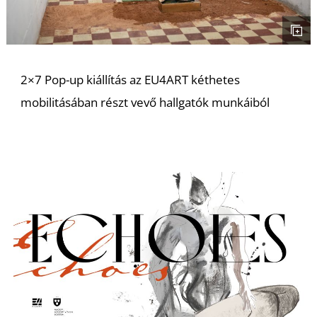
K
2×7 Pop-up kiállítás az EU4ART kéthetes
mobilitásában részt vevő hallgatók munkáiból