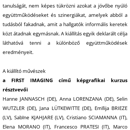
A
tanulságát, nem képes tükrözni azokat a jövőbe nyúló
együttműködéseket és szinergiákat, amelyek abból a
tudásból fakadnak, amit a hallgatók informális keretek
közt átadnak egymásnak. A kiállítás egyik deklarált célja
láthatóvá tenni a különböző együttműködések
eredményeit.
A kiállító művészek
a
FIRST IMAGING
című képgrafikai kurzus
résztvevői
Hanne JANNASCH (DE), Anna LORENZANA (DE), Selin
WUTZLER (DE), Jana LÜTKEWITTE (DE), Emīlija BRIEZE
(LV), Sabīne KJAHJARE (LV), Cristiano SCIAMANNA (IT),
Elena MORANO (IT), Francesco PRATESI (IT), Marco