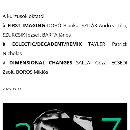
A kurzusok oktatói:
à FIRST IMAGING
DOBÓ Bianka, SZILÁK Andrea Lilla,
SZURCSIK József, BARTA János
à ECLECTIC/DECADENT/REMIX
TAYLER Patrick
K
Nicholas
à DIMENSIONAL CHANGES
SALLAI Géza, ECSEDI
Zsolt, BOROS Miklós
2026.08.09.