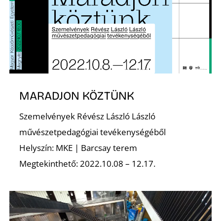
E
MARADJON KÖZTÜNK
J
Szemelvények Révész László László
művészetpedagógiai tevékenységéből
Helyszín: MKE | Barcsay terem
Megtekinthető: 2022.10.08 – 12.17.