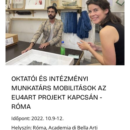
S
OKTATÓI ÉS INTÉZMÉNYI
MUNKATÁRS MOBILITÁSOK AZ
EU4ART PROJEKT KAPCSÁN -
RÓMA
Időpont: 2022. 10.9-12.
Helyszín: Róma, Academia di Bella Arti