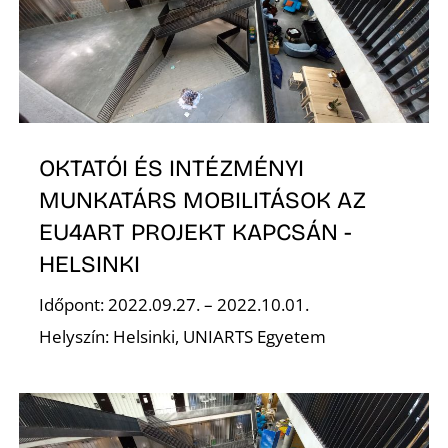
L
OKTATÓI ÉS INTÉZMÉNYI
MUNKATÁRS MOBILITÁSOK AZ
EU4ART PROJEKT KAPCSÁN -
HELSINKI
Időpont: 2022.09.27. – 2022.10.01.
Helyszín: Helsinki, UNIARTS Egyetem