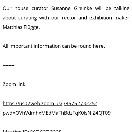
T
Our house curator Susanne Greinke will be talking
about curating with our rector and exhibition maker
Matthias Flügge.
All important information can be found
here
.
--------
Zoom link:
https://us02web.zoom.us/j/8675273225?
pwd=OVhVdmhxMEdMaFhBdzFqK0lsNlZ4QT09
Meeting ID: 867 527 3225