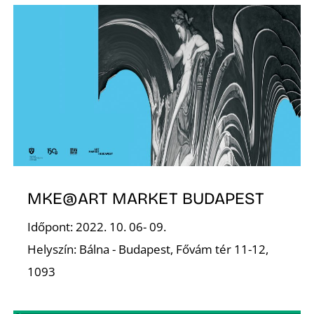
S
MKE@ART MARKET BUDAPEST
Időpont: 2022. 10. 06- 09.
Helyszín: Bálna - Budapest, Fővám tér 11-12,
1093