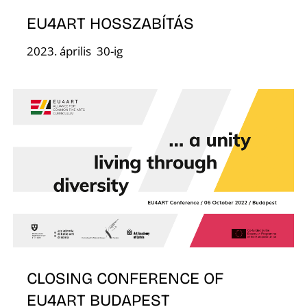
O
EU4ART HOSSZABÍTÁS
2023. április 30-ig
L
CLOSING CONFERENCE OF
EU4ART BUDAPEST