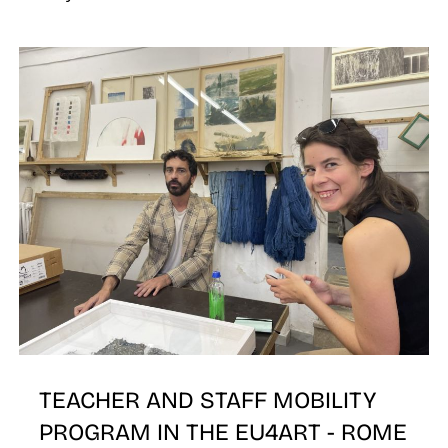
Z
TEACHER AND STAFF MOBILITY
PROGRAM IN THE EU4ART - ROME