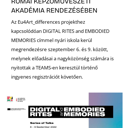
É
RÓMAI KÉPZŐMŰVÉSZETI
AKADÉMIA RENDEZÉSÉBEN
Az Eu4Art_differences projekthez
kapcsolódóan DIGITAL RITES and EMBODIED
MEMORIES címmel nyári iskola kerül
megrendezésre szeptember 6. és 9. között,
melynek előadásai a nagyközönség számára is
nyitottak a TEAMS-en keresztül történő
S
ingyenes regisztrációt követően.