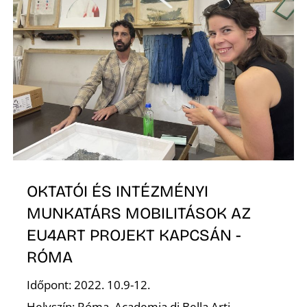
S
OKTATÓI ÉS INTÉZMÉNYI
MUNKATÁRS MOBILITÁSOK AZ
EU4ART PROJEKT KAPCSÁN -
RÓMA
Időpont: 2022. 10.9-12.
Helyszín: Róma, Academia di Bella Arti