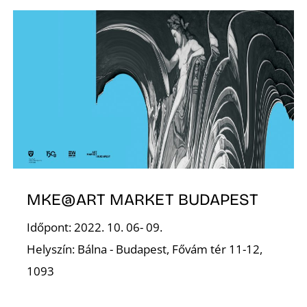
S
MKE@ART MARKET BUDAPEST
Időpont: 2022. 10. 06- 09.
Helyszín: Bálna - Budapest, Fővám tér 11-12,
1093