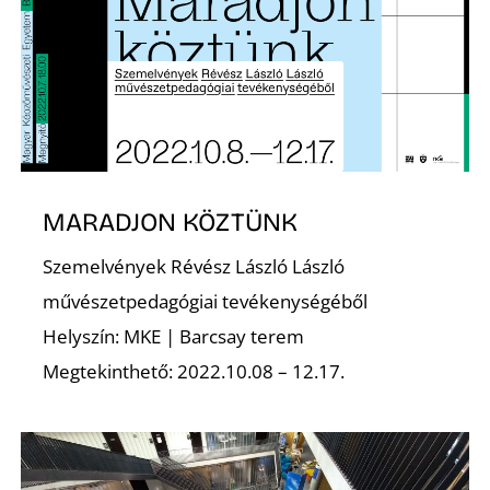
E
MARADJON KÖZTÜNK
J
Szemelvények Révész László László
művészetpedagógiai tevékenységéből
Helyszín: MKE | Barcsay terem
Megtekinthető: 2022.10.08 – 12.17.