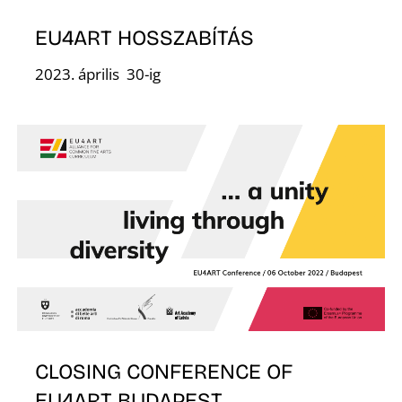
O
EU4ART HOSSZABÍTÁS
2023. április 30-ig
L
CLOSING CONFERENCE OF
EU4ART BUDAPEST