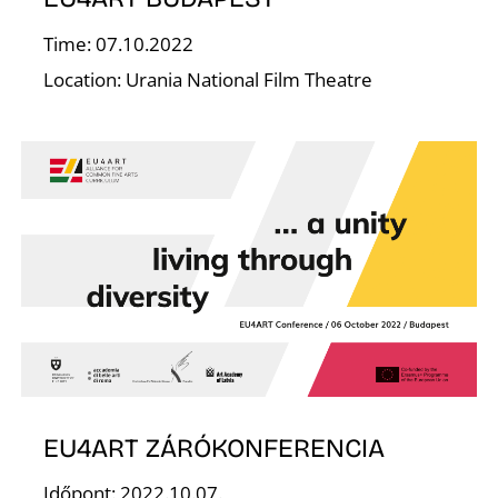
Time: 07.10.2022
Location: Urania National Film Theatre
K
EU4ART ZÁRÓKONFERENCIA
Időpont: 2022.10.07.