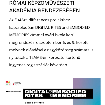
É
RÓMAI KÉPZŐMŰVÉSZETI
AKADÉMIA RENDEZÉSÉBEN
Az Eu4Art_differences projekthez
kapcsolódóan DIGITAL RITES and EMBODIED
MEMORIES címmel nyári iskola kerül
megrendezésre szeptember 6. és 9. között,
melynek előadásai a nagyközönség számára is
nyitottak a TEAMS-en keresztül történő
S
ingyenes regisztrációt követően.