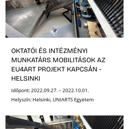
L
OKTATÓI ÉS INTÉZMÉNYI
MUNKATÁRS MOBILITÁSOK AZ
EU4ART PROJEKT KAPCSÁN -
HELSINKI
Időpont: 2022.09.27. – 2022.10.01.
Helyszín: Helsinki, UNIARTS Egyetem