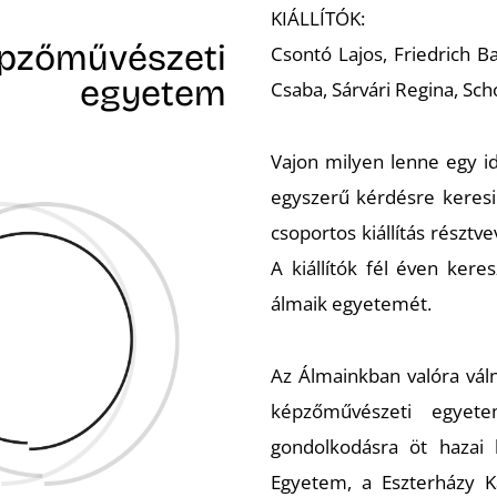
KIÁLLÍTÓK:
épzőművészeti
Csontó Lajos, Friedrich B
egyetem
Csaba, Sárvári Regina, Sch
Vajon milyen lenne egy i
egyszerű kérdésre keresik
csoportos kiállítás résztv
A kiállítók fél éven kere
álmaik egyetemét.
Az Álmainkban valóra válna
képzőművészeti egyete
gondolkodásra öt hazai
Egyetem, a Eszterházy K