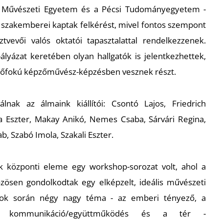
 Művészeti Egyetem és a Pécsi Tudományegyetem -
 szakemberei kaptak felkérést, mivel fontos szempont
ztvevői valós oktatói tapasztalattal rendelkezzenek.
ályázat keretében olyan hallgatók is jelentkezhettek,
elsőfokú képzőművész-képzésben vesznek részt.
lnak az álmaink kiállítói: Csontó Lajos, Friedrich
ga Eszter, Makay Anikó, Nemes Csaba, Sárvári Regina,
, Szabó Imola, Szakali Eszter.
nek központi eleme egy workshop-sorozat volt, ahol a
özösen gondolkodtak egy elképzelt, ideális művészeti
ások során négy nagy téma - az emberi tényező, a
, a kommunikáció/együttműködés és a tér -