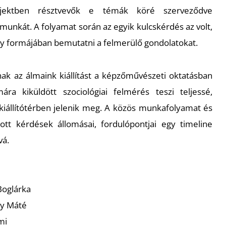
ojektben résztvevők e témák köré szerveződve
munkát. A folyamat során az egyik kulcskérdés az volt,
y formájában bemutatni a felmerülő gondolatokat.
ak az álmaink kiállítást a képzőművészeti oktatásban
ára kiküldött szociológiai felmérés teszi teljessé,
 kiállítótérben jelenik meg. A közös munkafolyamat és
tt kérdések állomásai, fordulópontjai egy timeline
vá.
Boglárka
y Máté
mi