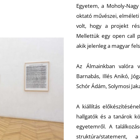
Egyetem, a Moholy-Nagy
oktató művészei, elméleti
volt, hogy a projekt rés
Mellettük egy open call p
akik jelenleg a magyar f
Az Álmainkban valóra vá
Barnabás, Illés Anikó, Jó
Schór Ádám, Solymosi Jakab
A kiállítás előkészítésé
hallgatók és a tanárok k
egyetemről. A találkoz
struktúra/statement