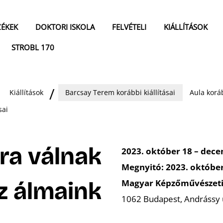
ZÉKEK
DOKTORI ISKOLA
FELVÉTELI
KIÁLLÍTÁSOK
STROBL 170
Kiállítások
Barcsay Terem korábbi kiállításai
Aula koráb
sai
ra válnak
2023. október 18 – dece
Megnyitó: 2023. október
z álmaink
Magyar Képzőművészeti
1062 Budapest, Andrássy 