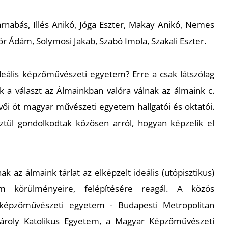
arnabás, Illés Anikó, Jóga Eszter, Makay Anikó, Nemes
ór Ádám, Solymosi Jakab, Szabó Imola, Szakali Eszter.
deális képzőművészeti egyetem? Erre a csak látszólag
 a választ az Álmainkban valóra válnak az álmaink c.
evői öt magyar művészeti egyetem hallgatói és oktatói.
sztül gondolkodtak közösen arról, hogyan képzelik el
k az álmaink tárlat az elképzelt ideális (utópisztikus)
m körülményeire, felépítésére reagál. A közös
 képzőművészeti egyetem - Budapesti Metropolitan
ároly Katolikus Egyetem, a Magyar Képzőművészeti