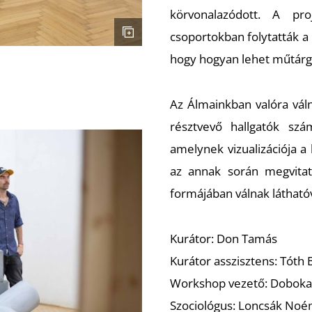
körvonalazódott. A pr
csoportokban folytatták a 
hogy hogyan lehet műtárg
Az Álmainkban valóra váln
résztvevő hallgatók szám
amelynek vizualizációja a
az annak során megvitato
formájában válnak látható
Kurátor: Don Tamás
Kurátor asszisztens: Tóth 
Workshop vezető: Doboka
Szociológus: Loncsák Noé