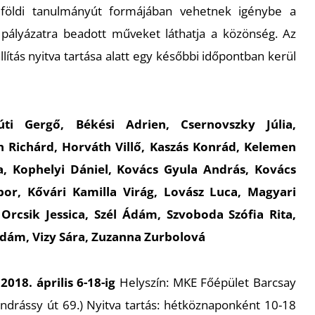
lföldi tanulmányút formájában vehetnek igénybe a
 a pályázatra beadott műveket láthatja a közönség. Az
ítás nyitva tartása alatt egy későbbi időpontban kerül
úti Gergő, Békési Adrien, Csernovszky Júlia,
h Richárd, Horváth Villő, Kaszás Konrád, Kelemen
a, Kophelyi Dániel, Kovács Gyula András, Kovács
or, Kővári Kamilla Virág, Lovász Luca, Magyari
Orcsik Jessica, Szél Ádám, Szvoboda Szófia Rita,
dám, Vizy Sára, Zuzanna Zurbolová
:
2018. április 6-18-ig
Helyszín: MKE Főépület Barcsay
drássy út 69.) Nyitva tartás: hétköznaponként 10-18