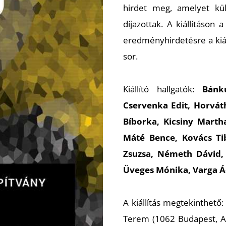
hirdet meg, amelyet kü
díjazottak. A kiállításon
eredményhirdetésre a kiáll
sor.
Kiállító hallgatók:
Bánk
Cservenka Edit, Horvát
Bíborka, Kicsiny Marth
Máté Bence, Kovács Tib
Zsuzsa, Németh Dávid, 
Üveges Mónika, Varga Á
A kiállítás megtekinthető
Terem (1062 Budapest, An