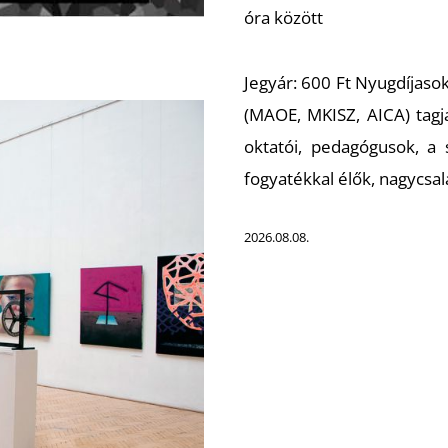
óra között
Jegyár: 600 Ft Nyugdíjaso
(MAOE, MKISZ, AICA) tagj
oktatói, pedagógusok, a s
fogyatékkal élők, nagycsa
2026.08.08.