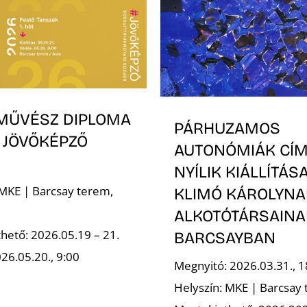
MŰVÉSZ DIPLOMA
PÁRHUZAMOS
 JÖVŐKÉPZŐ
AUTONÓMIÁK CÍ
NYÍLIK KIÁLLÍTÁS
 MKE | Barcsay terem,
KLIMÓ KÁROLYNA
ALKOTÓTÁRSAINA
hető: 2026.05.19 – 21.
BARCSAYBAN
26.05.20., 9:00
Megnyitó: 2026.03.31., 1
Helyszín: MKE | Barcsay