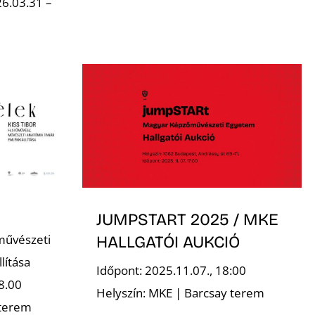
6.03.31 –
JUMPSTART 2025 / MKE
művészeti
HALLGATÓI AUKCIÓ
lítása
Időpont: 2025.11.07., 18:00
8.00
Helyszín: MKE | Barcsay terem
 terem