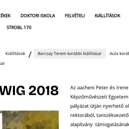
ZÉKEK
DOKTORI ISKOLA
FELVÉTELI
KIÁLLÍTÁSOK
STROBL 170
Kiállítások
Barcsay Terem korábbi kiállításai
Aula koráb
sai
WIG 2018
Az aacheni Peter és Iren
Képzőművészeti Egyetem m
pályázat útján nyerhető e
rektorából, tanszékvezetői
alapítvány támogatásána