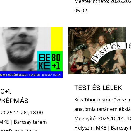
Megtekinthető: 2026.202
05.02.
TEST ÉS LÉLEK
0+1.
Kiss Tibor festőművész, 
/KÉPMÁS
anatómia tanár emlékkiál
 2025.11.26., 18:00
Megnyitó: 2025.10.14., 1
 MKE | Barcsay terem
Helyszín: MKE | Barcsay