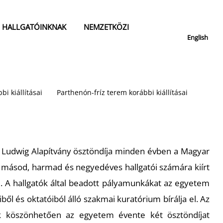
HALLGATÓINKNAK
NEMZETKÖZI
English
bi kiállításai
Parthenón-fríz terem korábbi kiállításai
e Ludwig Alapítvány ösztöndíja minden évben a Magyar
ásod, harmad és negyedéves hallgatói számára kiírt
l. A hallgatók által beadott pályamunkákat az egyetem
ből és oktatóiból álló szakmai kuratórium bírálja el. Az
k köszönhetően az egyetem évente két ösztöndíjat