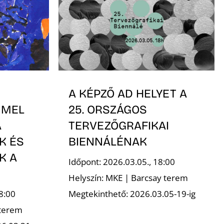
A KÉPZŐ AD HELYET A
MMEL
25. ORSZÁGOS
A
TERVEZŐGRAFIKAI
K ÉS
BIENNÁLÉNAK
K A
Időpont: 2026.03.05., 18:00
Helyszín: MKE | Barcsay terem
8:00
Megtekinthető: 2026.03.05-19-ig
 terem