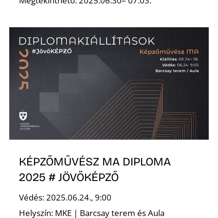
Megtekinthető: 2025.06.30– 07.03.
K
KÉPZŐMŰVÉSZ MA DIPLOMA
2025 # JÖVŐKÉPZŐ
Védés: 2025.06.24., 9:00
Helyszín: MKE | Barcsay terem és Aula