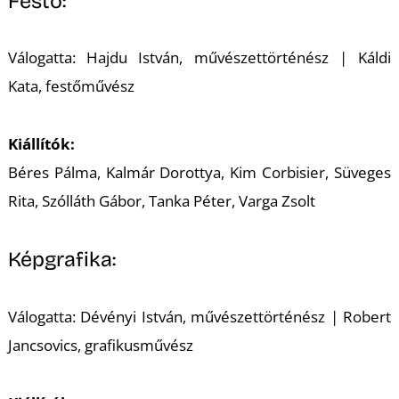
U
Festő:
Válogatta: Hajdu István, művészettörténész | Káldi
Kata, festőművész
Kiállítók:
Béres Pálma, Kalmár Dorottya, Kim Corbisier, Süveges
Á
Rita, Szólláth Gábor, Tanka Péter, Varga Zsolt
Képgrafika:
Válogatta: Dévényi István, művészettörténész | Robert
Jancsovics, grafikusművész