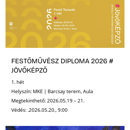
T
FESTŐMŰVÉSZ DIPLOMA 2026 #
A
JÖVŐKÉPZŐ
1. hét
Helyszín: MKE | Barcsay terem, Aula
Megtekinthető: 2026.05.19 – 21.
Védés: .2026.05.20., 9:00