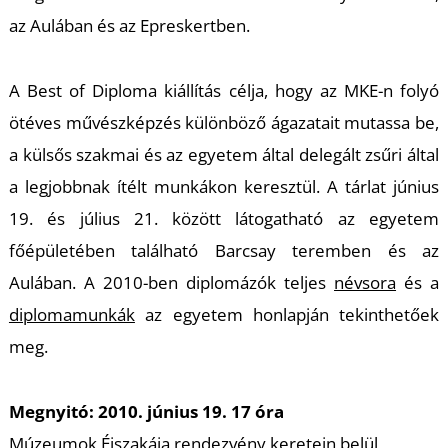
K
az Aulában és az Epreskertben.
A Best of Diploma kiállítás célja, hogy az MKE-n folyó
ötéves művészképzés különböző ágazatait mutassa be,
a külsős szakmai és az egyetem által delegált zsűri által
a legjobbnak ítélt munkákon keresztül. A tárlat június
19. és július 21. között látogatható az egyetem
főépületében található Barcsay teremben és az
Aulában. A 2010-ben diplomázók teljes
névsora
és a
diplomamunkák
az egyetem honlapján tekinthetőek
meg.
Megnyitó: 2010. június 19. 17 óra
Múzeumok Éjszakája
rendezvény keretein belül