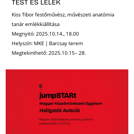
E
TEST ÉS LÉLEK
Kiss Tibor festőművész, művészeti anatómia
tanár emlékkiállítása
Megnyitó: 2025.10.14., 18.00
Helyszín: MKE | Barcsay terem
Megtekinthető: 2025.10.15– 28.
K