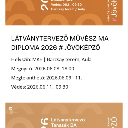
L
LÁTVÁNYTERVEZŐ MŰVÉSZ MA
DIPLOMA 2026 # JÖVŐKÉPZŐ
Helyszín: MKE | Barcsay terem, Aula
Megnyitó: 2026.06.08. 18:00
Megtekinthető: 2026.06.09– 11.
Védés: 2026.06.11., 09:30