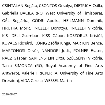
U
CSINTALAN Bogáta, CSONTOS Orsolya, DIETRICH Csilla,
Gabriella BACILA (RO, West University of Timisoara),
GÁL Boglárka, GÖDRI Apolka, HEILMANN Dominik,
HRUTKA Móric, INCZÉDI Dorottya, INCZÉDI Viktória,
KIS- DELI Zsombor, KISS Gábor, KOSZORUS Kristóf,
KOVÁCS Richárd, KŐNIG Zsófia Kinga, MÁRTON Bence,
Á
MARTONOSI Olivér, NÁNDORI Judit, POLNER Eszter,
RÁCZ Gáspár, SARFENSTEIN Ditta, SZÉCSÉNYI Viktória,
Tania SIMONCA (RO, Royal Academy of Fine Arts
Antwerp), Valerie FRICKER (A, University of Fine Arts
Dresden), VIDA Gizella, WESSEL Martin
2026.08.07.