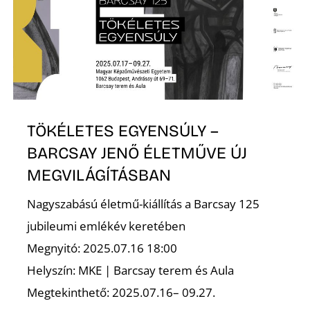
K
TÖKÉLETES EGYENSÚLY –
BARCSAY JENŐ ÉLETMŰVE ÚJ
MEGVILÁGÍTÁSBAN
Nagyszabású életmű-kiállítás a Barcsay 125
jubileumi emlékév keretében
Megnyitó: 2025.07.16 18:00
Helyszín: MKE | Barcsay terem és Aula
Megtekinthető: 2025.07.16– 09.27.