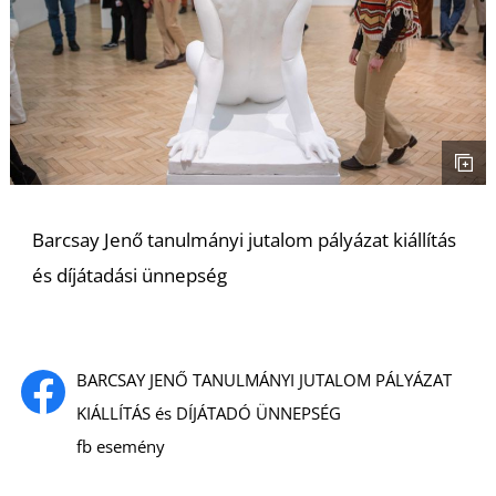
S
Barcsay Jenő tanulmányi jutalom pályázat kiállítás
és díjátadási ünnepség
BARCSAY JENŐ TANULMÁNYI JUTALOM PÁLYÁZAT
KIÁLLÍTÁS és DÍJÁTADÓ ÜNNEPSÉG
fb esemény