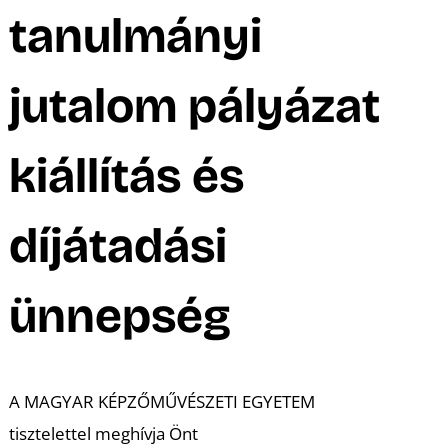
A
tanulmányi
jutalom pályázat
kiállítás és
díjátadási
ünnepség
A MAGYAR KÉPZŐMŰVÉSZETI EGYETEM
tisztelettel meghívja Önt