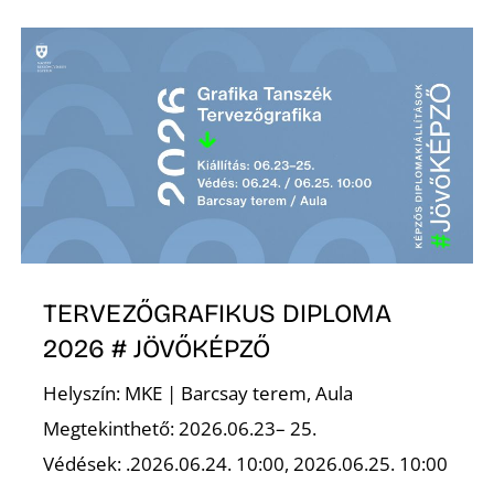
É
P
TERVEZŐGRAFIKUS DIPLOMA
2026 # JÖVŐKÉPZŐ
Helyszín: MKE | Barcsay terem, Aula
Megtekinthető: 2026.06.23– 25.
Védések: .2026.06.24. 10:00, 2026.06.25. 10:00