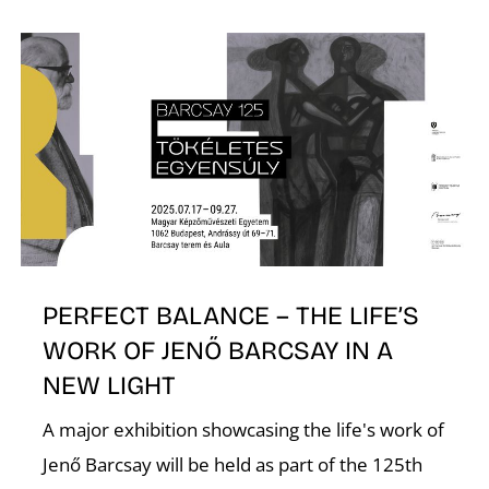
E
K
PERFECT BALANCE – THE LIFE’S
WORK OF JENŐ BARCSAY IN A
NEW LIGHT
A major exhibition showcasing the life's work of
Jenő Barcsay will be held as part of the 125th