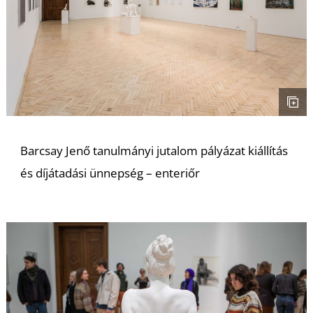
I
Barcsay Jenő tanulmányi jutalom pályázat kiállítás
és díjátadási ünnepség – enteriőr