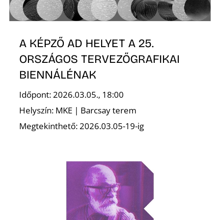
T
A KÉPZŐ AD HELYET A 25.
ORSZÁGOS TERVEZŐGRAFIKAI
BIENNÁLÉNAK
Időpont: 2026.03.05., 18:00
A
Helyszín: MKE | Barcsay terem
Megtekinthető: 2026.03.05-19-ig