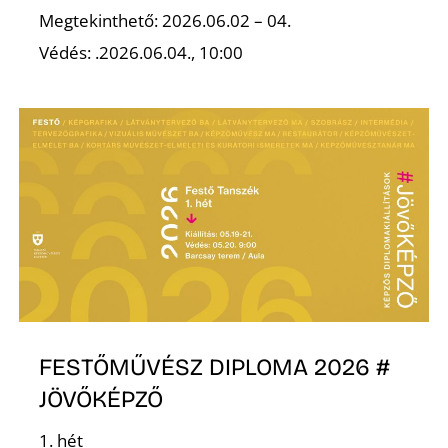
L
Megtekinthető: 2026.06.02 – 04.
Védés: .2026.06.04., 10:00
FESTŐMŰVÉSZ DIPLOMA 2026 #
JÖVŐKÉPZŐ
1. hét