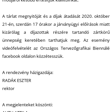
K
A tárlat megnyitóját és a díjak átadását 2020. október
21-én, szerdán 17 órakor a járványügyi előírások miatt
kizárólag a díjazottak részére tartandó zártkörű
ünnepség keretében tarthatjuk meg. Az esemény
videófelvételét az Országos Tervezőgrafikai Biennálé
facebook oldalon közzétesszük.
A rendezvény házigazdája:
RADÁK ESZTER
rektor
A megjelenteket köszönti: