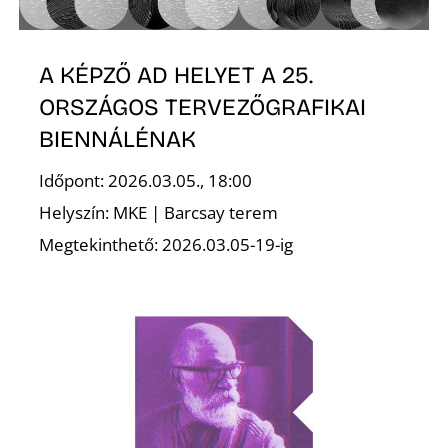
T
A KÉPZŐ AD HELYET A 25.
ORSZÁGOS TERVEZŐGRAFIKAI
BIENNÁLÉNAK
Időpont: 2026.03.05., 18:00
Helyszín: MKE | Barcsay terem
A
Megtekinthető: 2026.03.05-19-ig