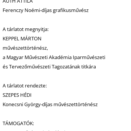
T
AUTH ATTILA
Ferenczy Noémi-díjas grafikusművész
A tárlatot megnyitja:
KEPPEL MÁRTON
művészettörténész,
a Magyar Művészeti Akadémia Iparművészeti
és Tervezőművészeti Tagozatának titkára
A tárlatot rendezte:
SZEPES HÉDI
Konecsni György-díjas művészettörténész
TÁMOGATÓK: