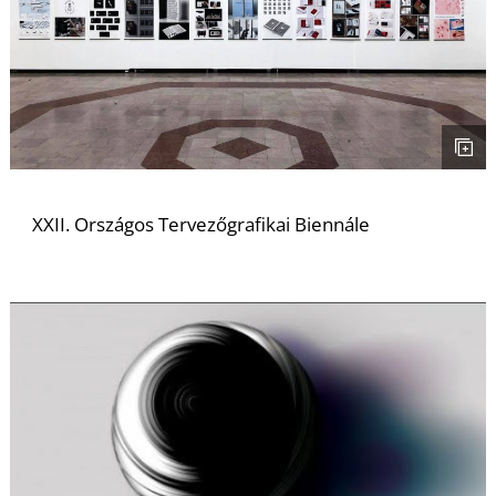
I
XXII. Országos Tervezőgrafikai Biennále