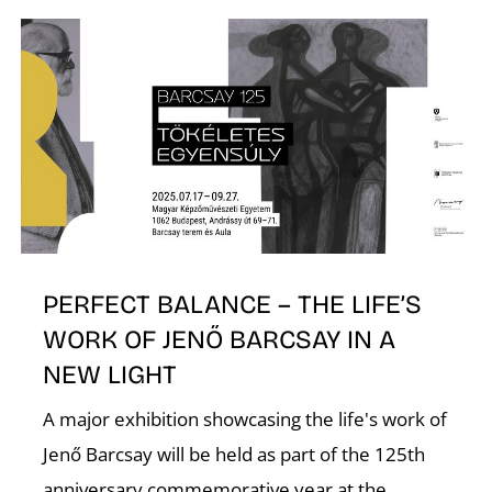
E
K
PERFECT BALANCE – THE LIFE’S
WORK OF JENŐ BARCSAY IN A
NEW LIGHT
A major exhibition showcasing the life's work of
Jenő Barcsay will be held as part of the 125th
anniversary commemorative year at the