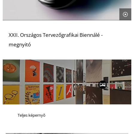
S
XXII. Országos Tervezőgrafikai Biennálé -
megnyitó
Teljes képernyõ