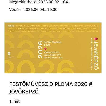
L
Megtekinthető: 2026.06.02 – 04.
Védés: .2026.06.04., 10:00
FESTŐMŰVÉSZ DIPLOMA 2026 #
JÖVŐKÉPZŐ
1. hét