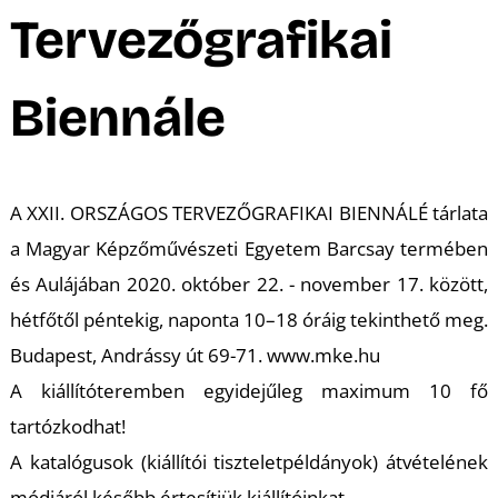
A
Tervezőgrafikai
Biennále
A XXII. ORSZÁGOS TERVEZŐGRAFIKAI BIENNÁLÉ tárlata
a Magyar Képzőművészeti Egyetem Barcsay termében
és Aulájában 2020. október 22. - november 17. között,
hétfőtől péntekig, naponta 10–18 óráig tekinthető meg.
Budapest, Andrássy út 69-71. www.mke.hu
A kiállítóteremben egyidejűleg maximum 10 fő
tartózkodhat!
A katalógusok (kiállítói tiszteletpéldányok) átvételének
módjáról később értesítjük kiállítóinkat.