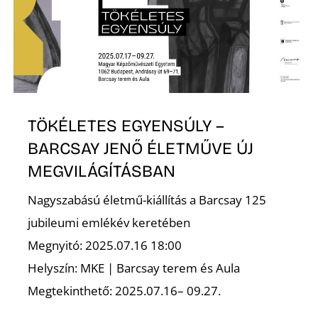
K
TÖKÉLETES EGYENSÚLY –
BARCSAY JENŐ ÉLETMŰVE ÚJ
MEGVILÁGÍTÁSBAN
Nagyszabású életmű-kiállítás a Barcsay 125
jubileumi emlékév keretében
Megnyitó: 2025.07.16 18:00
Helyszín: MKE | Barcsay terem és Aula
Megtekinthető: 2025.07.16– 09.27.