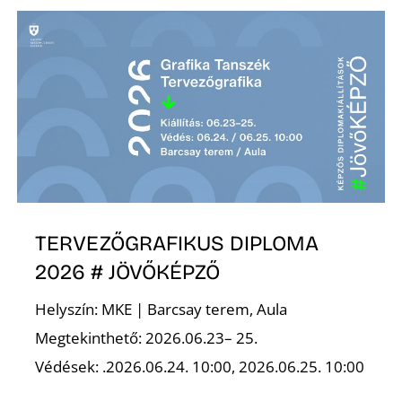
É
P
TERVEZŐGRAFIKUS DIPLOMA
2026 # JÖVŐKÉPZŐ
Helyszín: MKE | Barcsay terem, Aula
Megtekinthető: 2026.06.23– 25.
Védések: .2026.06.24. 10:00, 2026.06.25. 10:00