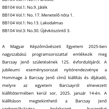
U
BB104 Vol.1: No.9. Játék
BB104 Vol.1: No. 17. Menetelő nóta 1.
BB104 Vol.1: No.13. Lakodalmas
BB104 Vol.3: No.30. Újévköszöntő 3.
A Magyar Képzőművészeti Egyetem 2025-ben
Á
nagyszabású programsorozattal emlékezik meg
Barcsay Jenő születésének 125. évfordulójáról. A
jubileumi eseménysorozat nyitórendezvénye a
Hommage à Barcsay Jenő című kiállítás és díjátadó,
melyre az egyetem Barcsayról elnevezett
kiállítótermében kerül sor, 2025. január 14-én. A
kiállításon megtekinthető a Barcsay Jenő
szoborpályázatra beérkezett huszonhat