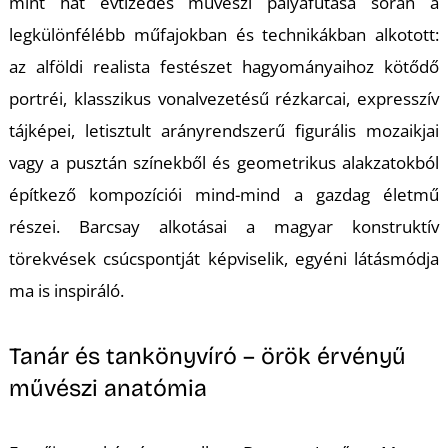
mint hat évtizedes művészi pályafutása során a
legkülönfélébb műfajokban és technikákban alkotott:
az alföldi realista festészet hagyományaihoz kötődő
portréi, klasszikus vonalvezetésű rézkarcai, expresszív
tájképei, letisztult arányrendszerű figurális mozaikjai
vagy a pusztán színekből és geometrikus alakzatokból
építkező kompozíciói mind-mind a gazdag életmű
részei. Barcsay alkotásai a magyar konstruktív
törekvések csúcspontját képviselik, egyéni látásmódja
ma is inspiráló.
Tanár és tankönyvíró – örök érvényű
művészi anatómia