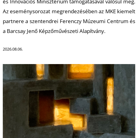
A
és Innovációs Minisztérium támogatásával valósul meg.
Az eseménysorozat megrendezésében az MKE kiemelt
partnere a szentendrei Ferenczy Múzeumi Centrum és
a Barcsay Jenő Képzőművészeti Alapítvány.
2026.08.06.