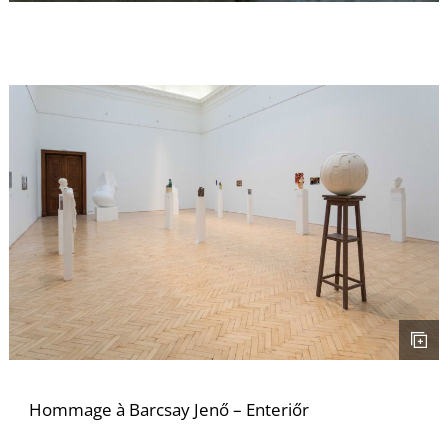
K
Hommage à Barcsay Jenő – Enteriőr