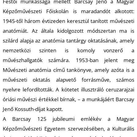
Festői munkássága mellett Barcsay Jenő a Magyar
Képzőművészeti Főiskolán is maradandót alkotott:
1945-től három évtizeden keresztül tanított művészeti
anatómiát. Az általa kidolgozott módszertan ma is
szilárd alapja az anatómia tantárgy oktatásának, amely
nemzetközi szinten is komoly vonzerő a
művészhallgatók számára. 1953-ban jelent meg
Művészeti anatómia című tankönyve, amely azóta is a
művészeti oktatás alapvető forrásműve, számos
nyelvre lefordították. A kötetet illusztráló ceruzarajzai
óriási művészi értékkel bírnak, – a munkájáért Barcsay
Jenő Kossuth-díjat kapott.
A Barcsay 125 jubileumi emlékév a Magyar
Képzőművészeti Egyetem szervezésében, a Kulturális