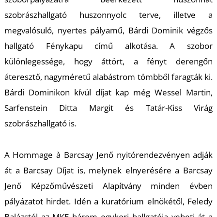
szobrászhallgató huszonnyolc terve, illetve a
megvalósuló, nyertes pályamű, Bárdi Dominik végzős
hallgató Fénykapu című alkotása. A szobor
különlegessége, hogy áttört, a fényt derengőn
L
áteresztő, nagyméretű alabástrom tömbből faragták ki.
Bárdi Dominikon kívül díjat kap még Wessel Martin,
Sarfenstein Ditta Margit és Tatár-Kiss Virág
szobrászhallgató is.
A Hommage à Barcsay Jenő nyitórendezvényen adják
át a Barcsay Díjat is, melynek elnyerésére a Barcsay
Jenő Képzőművészeti Alapítvány minden évben
pályázatot hirdet. Idén a kuratórium elnökétől, Feledy
Balázstól az MKE három egykori hallgatója veheti át a