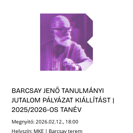
E
K
BARCSAY JENŐ TANULMÁNYI
JUTALOM PÁLYÁZAT KIÁLLÍTÁST |
2025/2026-OS TANÉV
Megnyitó: 2026.02.12., 18:00
Helyszín: MKE | Barcsay terem