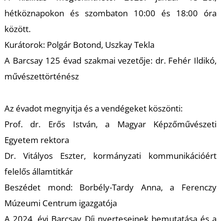
K
hétköznapokon és szombaton 10:00 és 18:00 óra
között.
Kurátorok: Polgár Botond, Uszkay Tekla
A Barcsay 125 évad szakmai vezetője: dr. Fehér Ildikó,
művészettörténész
Az évadot megnyitja és a vendégeket köszönti:
Prof. dr. Erős István, a Magyar Képzőművészeti
Egyetem rektora
Dr. Vitályos Eszter, kormányzati kommunikációért
felelős államtitkár
Beszédet mond: Borbély-Tardy Anna, a Ferenczy
Múzeumi Centrum igazgatója
A 2024. évi Barcsay Díj nyerteseinek bemutatása és a