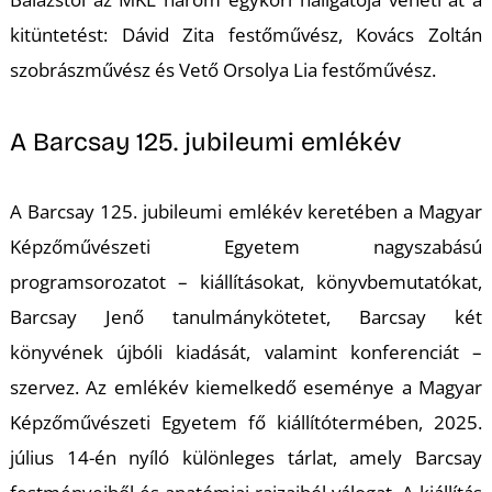
kitüntetést: Dávid Zita festőművész, Kovács Zoltán
szobrászművész és Vető Orsolya Lia festőművész.
I
A Barcsay 125. jubileumi emlékév
A Barcsay 125. jubileumi emlékév keretében a Magyar
Képzőművészeti Egyetem nagyszabású
programsorozatot – kiállításokat, könyvbemutatókat,
Barcsay Jenő tanulmánykötetet, Barcsay két
könyvének újbóli kiadását, valamint konferenciát –
szervez. Az emlékév kiemelkedő eseménye a Magyar
Képzőművészeti Egyetem fő kiállítótermében, 2025.
július 14-én nyíló különleges tárlat, amely Barcsay