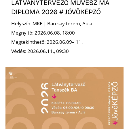
T
LÁTVÁNYTERVEZŐ MŰVÉSZ MA
DIPLOMA 2026 # JÖVŐKÉPZŐ
Helyszín: MKE | Barcsay terem, Aula
Megnyitó: 2026.06.08. 18:00
Megtekinthető: 2026.06.09– 11.
Védés: 2026.06.11., 09:30
A