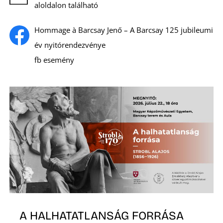
aloldalon található
Hommage à Barcsay Jenő – A Barcsay 125 jubileumi
év nyitórendezvénye
fb esemény
Z
A HALHATATLANSÁG FORRÁSA