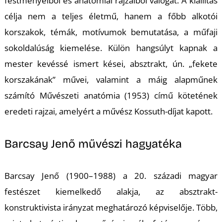
festményeiből és anatómiai rajzaiból válogat. A kiállítás
célja nem a teljes életmű, hanem a főbb alkotói
S
korszakok, témák, motívumok bemutatása, a műfaji
sokoldalúság kiemelése. Külön hangsúlyt kapnak a
mester kevéssé ismert kései, absztrakt, ún. „fekete
korszakának” művei, valamint a máig alapműnek
számító Művészeti anatómia (1953) című kötetének
eredeti rajzai, amelyért a művész Kossuth-díjat kapott.
Barcsay Jenő művészi hagyatéka
Barcsay Jenő (1900–1988) a 20. századi magyar
festészet kiemelkedő alakja, az absztrakt-
konstruktivista irányzat meghatározó képviselője. Több,