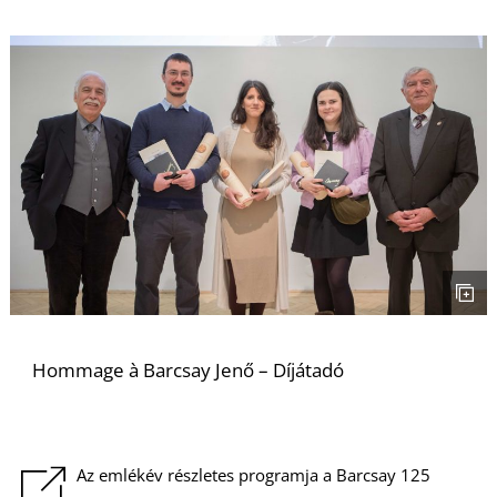
É
P
Hommage à Barcsay Jenő – Díjátadó
Az emlékév részletes programja a Barcsay 125