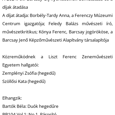
T
díjak átadása
A díjat átadja: Borbély-Tardy Anna, a Ferenczy Múzeumi
Centrum igazgatója; Feledy Balázs művészeti író,
művészetkritikus; Kónya Ferenc, Barcsay jogörököse, a
Barcsay Jenő Képzőművészeti Alapítvány társalapítója
Közreműködnek a Liszt Ferenc Zeneművészeti
Egyetem hallgatói:
Zemplényi Zsófia (hegedű)
Szöllősi Kata (hegedű)
Elhangzik:
Bartók Béla: Duók hegedűre
BB104 Vol.1: No.1. Párosító