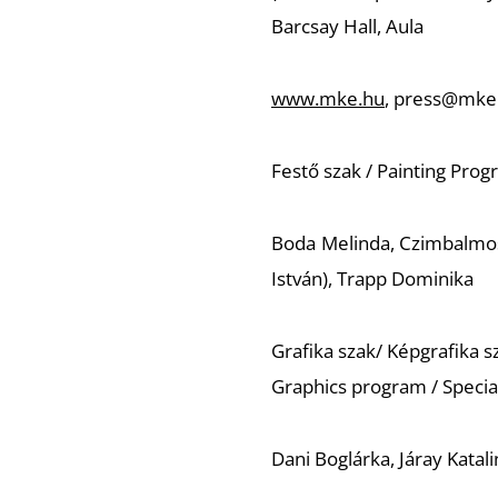
Barcsay Hall, Aula
www.mke.hu
, press@mke
Festő szak / Painting Pro
Boda Melinda, Czimbalmos
István), Trapp Dominika
Grafika szak/ Képgrafika s
Graphics program / Special
Dani Boglárka, Járay Katali