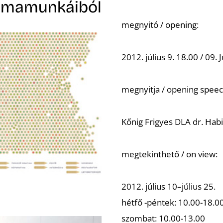
omamunkáiból
megnyitó / opening:
2012. július 9. 18.00 / 09.
megnyitja / opening speec
Kőnig Frigyes DLA dr. Habi
megtekinthető / on view:
2012. július 10–július 25.
hétfő -péntek: 10.00-18.0
szombat: 10.00-13.00