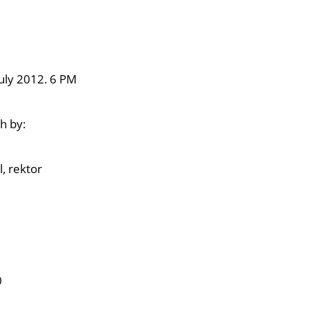
 July 2012. 6 PM
h by:
l, rektor
0