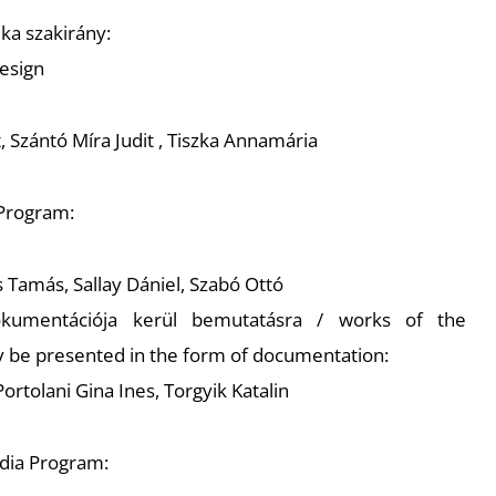
ika szakirány:
Design
, Szántó Míra Judit , Tiszka Annamária
 Program:
s Tamás, Sallay Dániel, Szabó Ottó
okumentációja kerül bemutatásra / works of the
ly be presented in the form of documentation:
ortolani Gina Ines, Torgyik Katalin
edia Program: