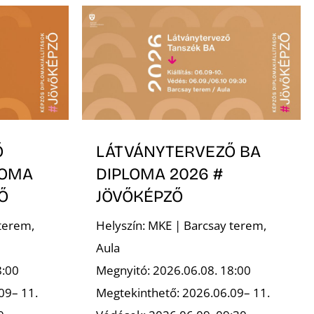
Ő
LÁTVÁNYTERVEZŐ BA
LOMA
DIPLOMA 2026 #
Ő
JÖVŐKÉPZŐ
terem,
Helyszín: MKE | Barcsay terem,
Aula
8:00
Megnyitó: 2026.06.08. 18:00
09– 11.
Megtekinthető: 2026.06.09– 11.