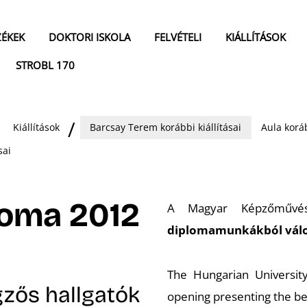
ZÉKEK
DOKTORI ISKOLA
FELVÉTELI
KIÁLLÍTÁSOK
STROBL 170
Kiállítások
Barcsay Terem korábbi kiállításai
Aula koráb
sai
loma 2012
A Magyar Képzőművés
diplomamunkákból válog
The Hungarian University
égzős hallgatók
opening presenting the b