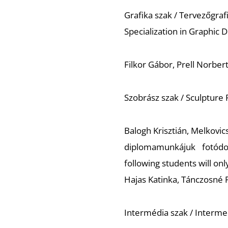
Grafika szak / Tervezőgraf
Specialization in Graphic 
Filkor Gábor, Prell Norbert
Szobrász szak / Sculpture
Balogh Krisztián, Melkovic
diplomamunkájuk fotód
following students will on
Hajas Katinka, Tánczosné P
Intermédia szak / Interm