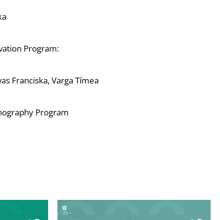
ka
vation Program:
vas Franciska, Varga Tímea
enography Program