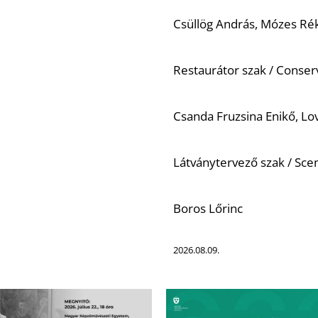
Csüllög András, Mózes Ré
Restaurátor szak / Conser
Csanda Fruzsina Enikő, Lo
Látványtervező szak / Sc
Boros Lőrinc
2026.08.09.