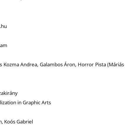
.hu
gram
 Kozma Andrea, Galambos Áron, Horror Pista (Máriás
zakirány
ization in Graphic Arts
n, Koós Gabriel