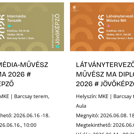
MÉDIA-MŰVÉSZ
LÁTVÁNYTERVEZ
A 2026 #
MŰVÉSZ MA DIP
ÉPZŐ
2026 # JÖVŐKÉPZ
 MKE | Barcsay terem,
Helyszín: MKE | Barcsay 
Aula
hető: 2026.06.16 -18.
Megnyitó: 2026.06.08. 1
26.06.16., 10:00
Megtekinthető: 2026.06.