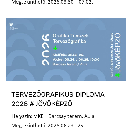
É
Megtekinthető: 2026.03.30 – 07.02.
P
TERVEZŐGRAFIKUS DIPLOMA
2026 # JÖVŐKÉPZŐ
Helyszín: MKE | Barcsay terem, Aula
Megtekinthető: 2026.06.23– 25.