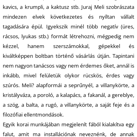
T
kavics, a krumpli, a kaktusz stb. Juraj Meli szobrászata
mindezen elvek következetes és nyíltan vállalt
tagadására épül. Igyekszik minél több negatív (üres,
rácsos, lyukas stb.) formát létrehozni, mégpedig nem
kézzel, hanem szerszámokkal, gépekkel és
kiváltképpen boltban történő vásárlás útján. Tapintani
nem nagyon tanácsos vagy nem érdemes őket, annál is
inkább, mivel felületük olykor rücskös, érdes vagy
szúrós. Meli? alapformái a seprűnyél, a villanykörte, a
kristályváza, a poroló, a kalapács, a fakanál, a gereblye,
a szög, a balta, a rugó, a villanykörte, a saját feje és a
filozófiai ellentmondások.
Egyik korai munkájában megjelenít fából kialakítva egy
falut, amit ma installációnak neveznénk, de annak