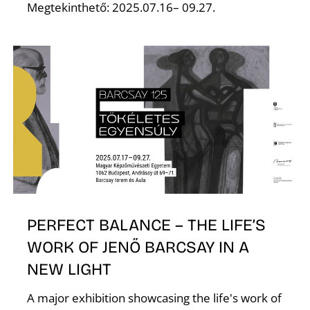
E
Megtekinthető: 2025.07.16– 09.27.
K
PERFECT BALANCE – THE LIFE’S
WORK OF JENŐ BARCSAY IN A
NEW LIGHT
A major exhibition showcasing the life's work of