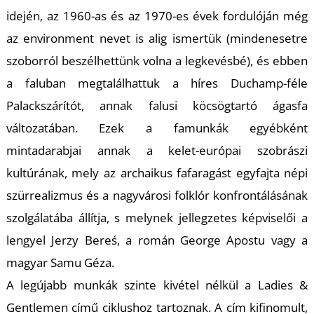
U
idején, az 1960-as és az 1970-es évek fordulóján még
az environment nevet is alig ismertük (mindenesetre
szoborról beszélhettünk volna a legkevésbé), és ebben
a faluban megtalálhattuk a híres Duchamp-féle
Palackszárítót, annak falusi köcsögtartó ágasfa
változatában. Ezek a famunkák egyébként
Á
mintadarabjai annak a kelet-európai szobrászi
kultúrának, mely az archaikus fafaragást egyfajta népi
szürrealizmus és a nagyvárosi folklór konfrontálásának
szolgálatába állítja, s melynek jellegzetes képviselői a
lengyel Jerzy Bereś, a román George Apostu vagy a
magyar Samu Géza.
A legújabb munkák szinte kivétel nélkül a Ladies &
Gentlemen című ciklushoz tartoznak. A cím kifinomult,