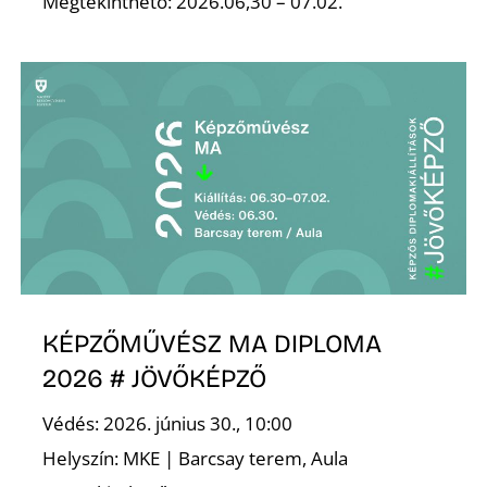
K
Megtekinthető: 2026.06,30 – 07.02.
KÉPZŐMŰVÉSZ MA DIPLOMA
2026 # JÖVŐKÉPZŐ
Védés: 2026. június 30., 10:00
Helyszín: MKE | Barcsay terem, Aula