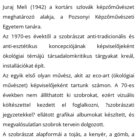
K
Juraj Meli (1942) a kortárs szlovák képzőművészet
meghatározó alakja, a Pozsonyi Képzőművészeti
Egyetem tanára.
Az 1970-es évektől a szobrászat anti-tradicionális és
anti-esztétikus koncepciójának képviselőjeként
ökológiai témájú társadalomkritikus tárgyakat kreál,
installációkat épít.
Az egyik első olyan művész, akit az eco-art (ökológiai
művészet) képviselőjeként tartunk számon. A 70-es
években nem állíthatott ki szobrokat, ezért vizuális
költészettel kezdett el foglalkozni, ?szobrászati
jegyzetekkel? ellátott grafikai albumokat készített, és
megvalósulatlan szobrok tervein dolgozott.
A szobrászat alapformái a tojás, a kenyér, a gömb, a