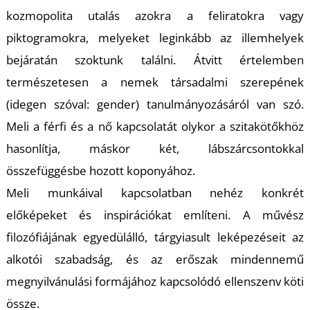
kozmopolita utalás azokra a feliratokra vagy
piktogramokra, melyeket leginkább az illemhelyek
bejáratán szoktunk találni. Átvitt értelemben
természetesen a nemek társadalmi szerepének
(idegen szóval: gender) tanulmányozásáról van szó.
L
Meli a férfi és a nő kapcsolatát olykor a szitakötőkhöz
hasonlítja, máskor két, lábszárcsontokkal
összefüggésbe hozott koponyához.
Meli munkáival kapcsolatban nehéz konkrét
előképeket és inspirációkat említeni. A művész
filozófiájának egyedülálló, tárgyiasult leképezéseit az
alkotói szabadság, és az erőszak mindennemű
megnyilvánulási formájához kapcsolódó ellenszenv köti
össze.