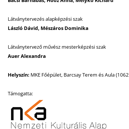
Bácsi Barnabás, Hoóz Anna, Melykó Richárd
Látványtervezés alapképzési szak
László Dávid, Mészáros Dominika
Látványtervező művész mesterképzési szak
Auer Alexandra
Helyszín:
MKE Főépület, Barcsay Terem és Aula (1062 
Támogatta: