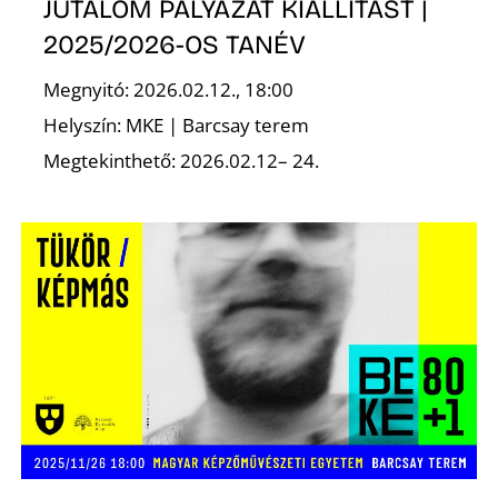
JUTALOM PÁLYÁZAT KIÁLLÍTÁST |
2025/2026-OS TANÉV
Megnyitó: 2026.02.12., 18:00
S
Helyszín: MKE | Barcsay terem
Megtekinthető: 2026.02.12– 24.