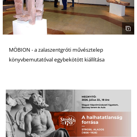
MÖBION - a zalaszentgróti művésztelep
könyvbemutatóval egybekötött kiállítása