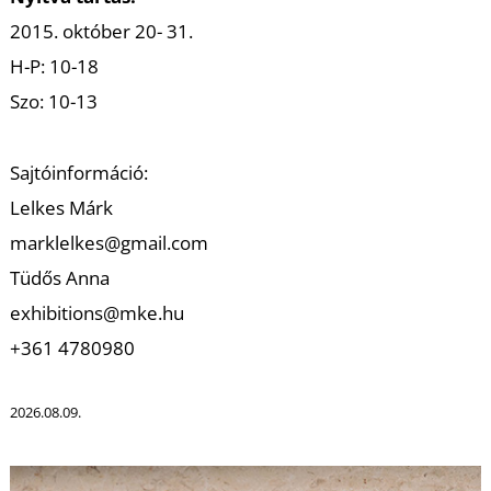
2015. október 20- 31.
H-P: 10-18
Szo: 10-13
I
Sajtóinformáció:
Lelkes Márk
marklelkes@gmail.com
Tüdős Anna
exhibitions@mke.hu
+361 4780980
2026.08.09.