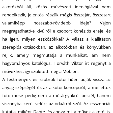
U
alkotókból áll, közös művészeti ideológiával nem
rendelkezik, jelentős részük mégis összejár, összetart
valamiképp hosszabb-rövidebb ideje? Vajon
megragadható-e kívülről e csoport kohéziós ereje, és
ha igen, milyen eszközökkel? A válasz a kiállításon
szereplőalkotásokban, az alkotókban és könyvükben
Á
rejlik, amely megmutatja a munkáikat, ám nem
hagyományos katalógus. Horváth Viktor írt regényt a
művekhez, így született meg a Möbion.
A festmények és szobrok fotói hűen adják vissza az
anyag szépségét és az alkotói koncepciót, a mellettük
futó mese pedig nem a műtárgyakról beszél, hanem
viszonyba kerül velük; az odaátról szól. Az esszenciát
kutatja, miként Dante, és ahogy mi, a művek alkotói is.