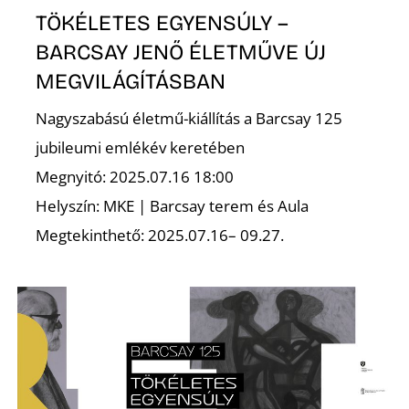
E
TÖKÉLETES EGYENSÚLY –
BARCSAY JENŐ ÉLETMŰVE ÚJ
MEGVILÁGÍTÁSBAN
Nagyszabású életmű-kiállítás a Barcsay 125
jubileumi emlékév keretében
Megnyitó: 2025.07.16 18:00
Helyszín: MKE | Barcsay terem és Aula
Megtekinthető: 2025.07.16– 09.27.
K