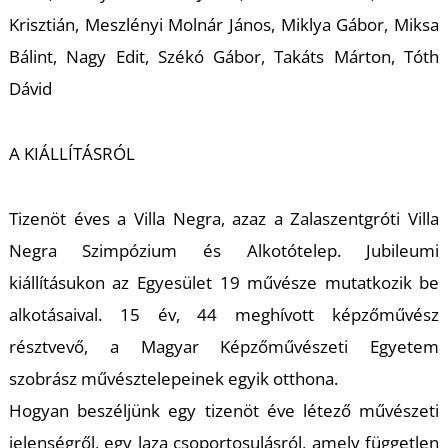
T
Krisztián, Meszlényi Molnár János, Miklya Gábor, Miksa
Bálint, Nagy Edit, Székó Gábor, Takáts Márton, Tóth
Dávid
A KIÁLLÍTÁSRÓL
Tizenöt éves a Villa Negra, azaz a Zalaszentgróti Villa
Negra Szimpózium és Alkotótelep. Jubileumi
kiállításukon az Egyesület 19 művésze mutatkozik be
alkotásaival. 15 év, 44 meghívott képzőművész
résztvevő, a Magyar Képzőművészeti Egyetem
szobrász művésztelepeinek egyik otthona.
Hogyan beszéljünk egy tizenöt éve létező művészeti
jelenségről, egy laza csoportosulásról, amely független