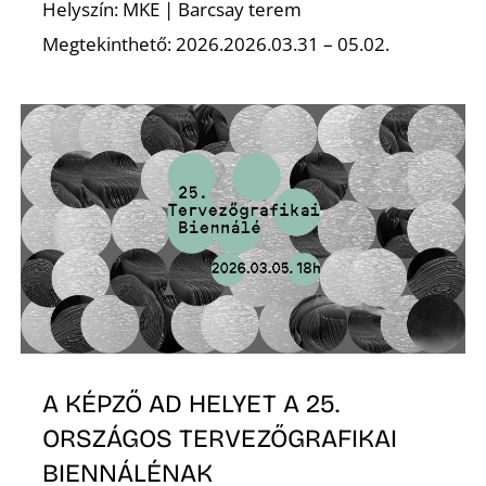
T
Helyszín: MKE | Barcsay terem
Megtekinthető: 2026.2026.03.31 – 05.02.
A
A KÉPZŐ AD HELYET A 25.
ORSZÁGOS TERVEZŐGRAFIKAI
BIENNÁLÉNAK