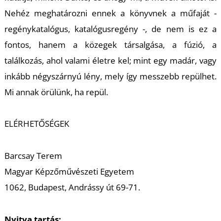
Nehéz meghatározni ennek a könyvnek a műfaját -
regénykatalógus, katalógusregény -, de nem is ez a
fontos, hanem a közegek társalgása, a fúzió, a
találkozás, ahol valami életre kel; mint egy madár, vagy
L
inkább négyszárnyú lény, mely így messzebb repülhet.
Mi annak örülünk, ha repül.
ELÉRHETŐSÉGEK
Barcsay Terem
Magyar Képzőművészeti Egyetem
1062, Budapest, Andrássy út 69-71.
Nyitva tartás: