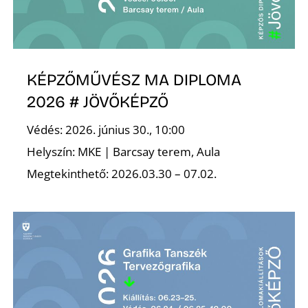
É
KÉPZŐMŰVÉSZ MA DIPLOMA
2026 # JÖVŐKÉPZŐ
Védés: 2026. június 30., 10:00
P
Helyszín: MKE | Barcsay terem, Aula
Megtekinthető: 2026.03.30 – 07.02.