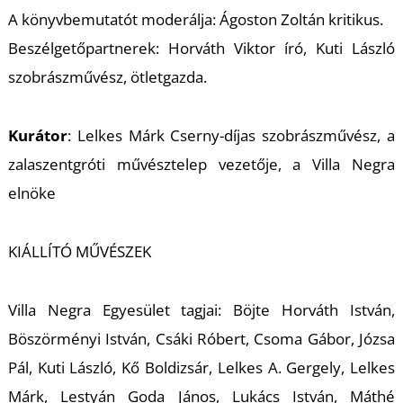
K
A könyvbemutatót moderálja: Ágoston Zoltán kritikus.
Beszélgetőpartnerek: Horváth Viktor író, Kuti László
szobrászművész, ötletgazda.
Kurátor
: Lelkes Márk Cserny-díjas szobrászművész, a
zalaszentgróti művésztelep vezetője, a Villa Negra
elnöke
KIÁLLÍTÓ MŰVÉSZEK
Villa Negra Egyesület tagjai: Böjte Horváth István,
Böszörményi István, Csáki Róbert, Csoma Gábor, Józsa
Pál, Kuti László, Kő Boldizsár, Lelkes A. Gergely, Lelkes
Márk, Lestyán Goda János, Lukács István, Máthé