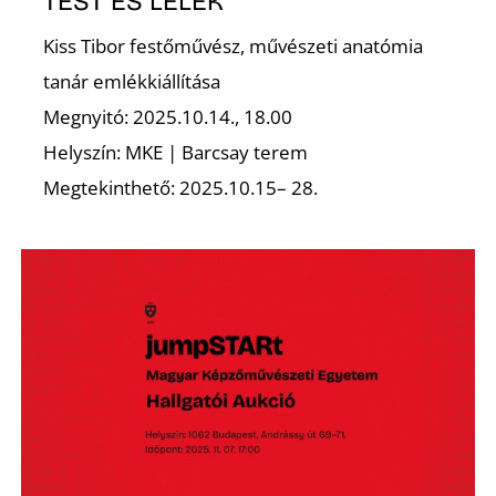
É
TEST ÉS LÉLEK
Kiss Tibor festőművész, művészeti anatómia
tanár emlékkiállítása
Megnyitó: 2025.10.14., 18.00
Helyszín: MKE | Barcsay terem
Megtekinthető: 2025.10.15– 28.