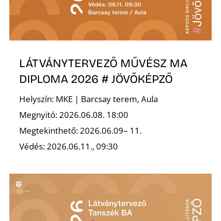
R
LÁTVÁNYTERVEZŐ MŰVÉSZ MA
DIPLOMA 2026 # JÖVŐKÉPZŐ
Helyszín: MKE | Barcsay terem, Aula
Megnyitó: 2026.06.08. 18:00
Megtekinthető: 2026.06.09– 11.
Védés: 2026.06.11., 09:30