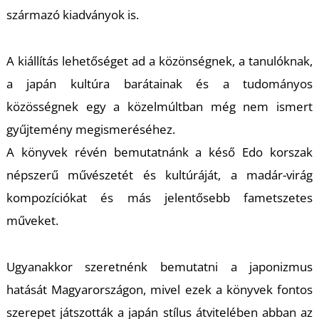
É
származó kiadványok is.
A kiállítás lehetőséget ad a közönségnek, a tanulóknak,
a japán kultúra barátainak és a tudományos
közösségnek egy a közelmúltban még nem ismert
gyűjtemény megismeréséhez.
A könyvek révén bemutatnánk a késő Edo korszak
P
népszerű művészetét és kultúráját, a madár-virág
kompozíciókat és más jelentősebb fametszetes
műveket.
Ugyanakkor szeretnénk bemutatni a japonizmus
hatását Magyarországon, mivel ezek a könyvek fontos
szerepet játszották a japán stílus átvitelében abban az