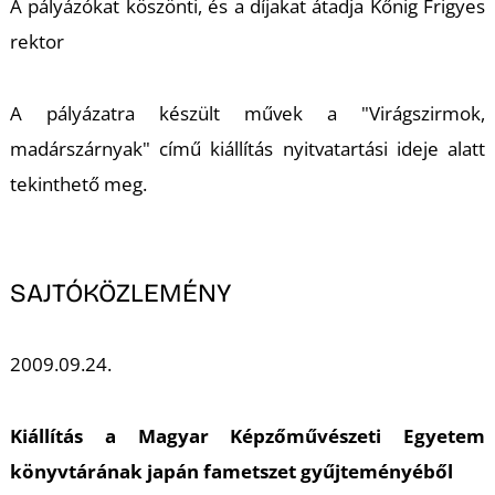
U
A pályázókat köszönti, és a díjakat átadja Kőnig Frigyes
rektor
A pályázatra készült művek a "Virágszirmok,
madárszárnyak" című kiállítás nyitvatartási ideje alatt
tekinthető meg.
Á
SAJTÓKÖZLEMÉNY
2009.09.24.
Kiállítás a Magyar Képzőművészeti Egyetem
könyvtárának japán fametszet gyűjteményéből