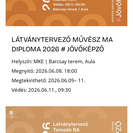
É
LÁTVÁNYTERVEZŐ MŰVÉSZ MA
DIPLOMA 2026 # JÖVŐKÉPZŐ
Helyszín: MKE | Barcsay terem, Aula
Megnyitó: 2026.06.08. 18:00
Megtekinthető: 2026.06.09– 11.
Védés: 2026.06.11., 09:30