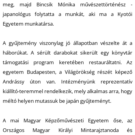
meg, majd Bincsik Mónika művészettörténész -
S
japanológus folytatta a munkát, aki ma a Kyotói
Egyetem munkatársa.
A gyűjtemény viszonylag jó állapotban vészelte át a
háborúkat. A sérült darabokat sikerült egy könyvtár
támogatási program keretében restauráltatni. Az
egyetem Budapesten, a Világörökség részét képező
Andrássy úton van. Intézményünk reprezentatív
kiállító-teremmel rendelkezik, mely alkalmas arra, hogy
méltó helyen mutassuk be japán gyűjteményt.
A mai Magyar Képzőművészeti Egyetem őse, az
Országos Magyar Királyi Mintarajztanoda és