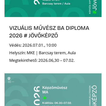
T
VIZUÁLIS MŰVÉSZ BA DIPLOMA
2026 # JÖVŐKÉPZŐ
Védés: 2026.07.01., 10:00
A
Helyszín: MKE | Barcsay terem, Aula
Megtekinthető: 2026.06,30 – 07.02.