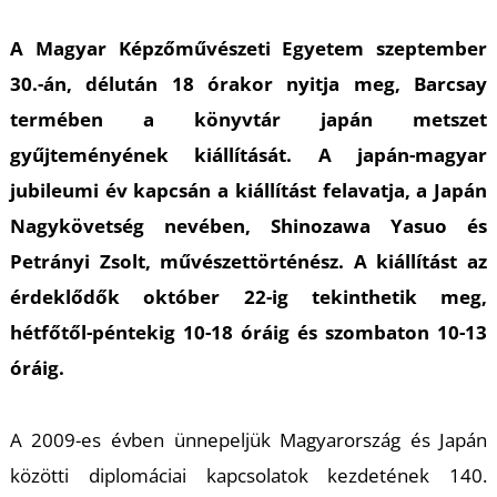
A Magyar Képzőművészeti Egyetem szeptember
30.-án, délután 18 órakor nyitja meg, Barcsay
termében a könyvtár japán metszet
gyűjteményének kiállítását. A japán-magyar
L
jubileumi év kapcsán a kiállítást felavatja, a Japán
Nagykövetség nevében, Shinozawa Yasuo és
Petrányi Zsolt, művészettörténész. A kiállítást az
érdeklődők október 22-ig tekinthetik meg,
hétfőtől-péntekig 10-18 óráig és szombaton 10-13
óráig.
A 2009-es évben ünnepeljük Magyarország és Japán
közötti diplomáciai kapcsolatok kezdetének 140.