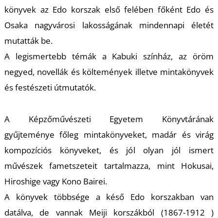
K
könyvek az Edo korszak első felében főként Edo és
Osaka nagyvárosi lakosságának mindennapi életét
mutatták be.
A legismertebb témák a Kabuki színház, az öröm
negyed, novellák és költemények illetve mintakönyvek
és festészeti útmutatók.
A Képzőművészeti Egyetem Könyvtárának
gyűjteménye főleg mintakönyveket, madár és virág
kompozíciós könyveket, és jól olyan jól ismert
művészek fametszeteit tartalmazza, mint Hokusai,
Hiroshige vagy Kono Bairei.
A könyvek többsége a késő Edo korszakban van
datálva, de vannak Meiji korszákból (1867-1912 )