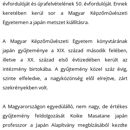
évfordulóját és újrafelvételének 50. évfordulóját. Ennek
keretében kerül sor a Magyar Képzőművészeti
Egyetemen a japán metszet kiállításra.
I
A Magyar Képzőművészeti Egyetem könyvtárának
japán gyűjteménye a XIX. század második felében,
illetve a XX. század első évtizedében került az
intézmény birtokába. A gyűjtemény közel száz évig,
szinte elfeledve, a nagyközönség elől elrejtve, zárt
szekrényekben volt.
A Magyarországon egyedülálló, nem nagy, de értékes
gyűjtemény feldolgozását Koike Masatane japán
professzor a Japán Alapítvány megbízásából kezdte