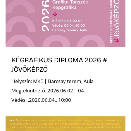
E
KÉGRAFIKUS DIPLOMA 2026 #
JÖVŐKÉPZŐ
K
Helyszín: MKE | Barcsay terem, Aula
Megtekinthető: 2026.06.02 – 04.
Védés: .2026.06.04., 10:00