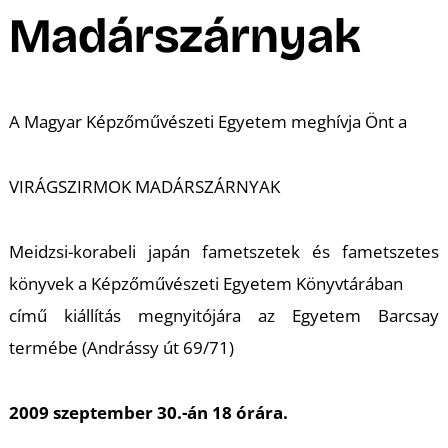
A
Madárszárnyak
A Magyar Képzőművészeti Egyetem meghívja Önt a
VIRÁGSZIRMOK MADÁRSZÁRNYAK
Meidzsi-korabeli japán fametszetek és fametszetes
könyvek a Képzőművészeti Egyetem Könyvtárában
című kiállítás megnyitójára az Egyetem Barcsay
termébe (Andrássy út 69/71)
2009 szeptember 30.-án 18 órára.