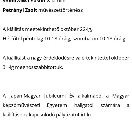
T
Shinozawa Yasuo
valamint
Petrányi Zsolt
művészettörténész
A kiállítás megtekinthető október 22-ig,
Hétfőtől péntekig 10-18 óráig, szombaton 10-13 óráig.
A kiállítást a nagy érdeklődésre való tekintettel október
31-ig meghosszabbítottuk.
A Japán-Magyar Jubileumi Év alkalmából a Magyar
képzőművészeti Egyetem hallgatói számára a
kiállításhoz kapcsolódó
pályázatot
írt ki.