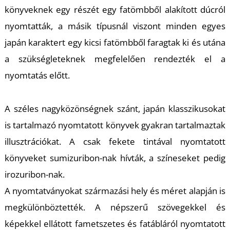
A
könyveknek egy részét egy fatömbből alakított dúcról
nyomtatták, a másik típusnál viszont minden egyes
japán karaktert egy kicsi fatömbből faragtak ki és utána
a szükségleteknek megfelelően rendezték el a
nyomtatás előtt.
A széles nagyközönségnek szánt, japán klasszikusokat
is tartalmazó nyomtatott könyvek gyakran tartalmaztak
illusztrációkat. A csak fekete tintával nyomtatott
könyveket sumizuribon-nak hívták, a színeseket pedig
irozuribon-nak.
A nyomtatványokat származási hely és méret alapján is
megkülönböztették. A népszerű szövegekkel és
képekkel ellátott fametszetes és fatábláról nyomtatott