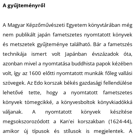
A gyűjteményről
A Magyar Képzőművészeti Egyetem könyvtárában még
nem publikált japán fametszetes nyomtatott könyvek
és metszetek gyűjteménye található. Bár a fametszés
technikája ismert volt Japánban évszázadok óta,
azonban mivel a nyomtatása buddhista papok kézében
volt, így az 1600 előtti nyomtatott munkák főleg vallási
szövegek. Az Edo korszak békés gazdasági fellendülése
lehetővé tette, hogy a nyomtatott fametszetes
könyvek tömegcikké, a könyvesboltok könyvkiadókká
váljanak. A nyomtatott könyvek készítése
megsokszorozódott a Kan'ei korszakban (1624-44),
amikor új típusok és stílusok is megjelentek. A