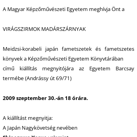
K
A Magyar Képzőművészeti Egyetem meghívja Önt a
VIRÁGSZIRMOK MADÁRSZÁRNYAK
Meidzsi-korabeli japán fametszetek és fametszetes
könyvek a Képzőművészeti Egyetem Könyvtárában
című kiállítás megnyitójára az Egyetem Barcsay
termébe (Andrássy út 69/71)
2009 szeptember 30.-án 18 órára.
A kiállítást megnyitja:
A Japán Nagykövetség nevében