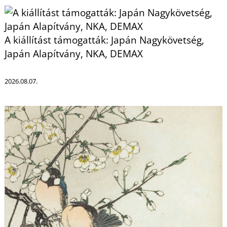
R
A kiállítást támogatták: Japán Nagykövetség,
Japán Alapítvány, NKA, DEMAX
2026.08.07.