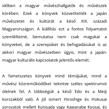
időben a magyar művészhallgatók és művészek
körében. Ezek a könyvek közvetítették a japán
művészetet és kultúrát a késő XIX. századi
Magyarországon. A kiállítás ezt a fontos folyamatot
szemléltetné, bemutatva nem csak magukat a
Z
könyveket, de a szerepüket és befogadásukat is az
akkori magyar művészetben úgyis, mint a japán-
magyar kulturális kapcsolatok jelentős elemét.
A fametszetes könyvek mind témájukat, mind a
művész közreműködőket tekintve széles spektrumot
ölelnek fel. A többségük a késő Edo és a Meiji
korszakból való. A jól ismert Hiroshige és Hokusai
sorozatok mellett Kunisada vagy Kawanabe Kyosai, és