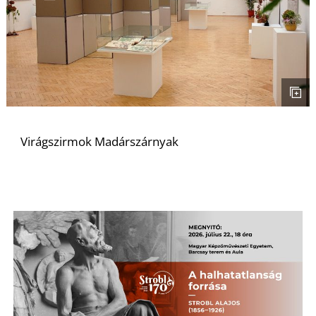
L
Virágszirmok Madárszárnyak