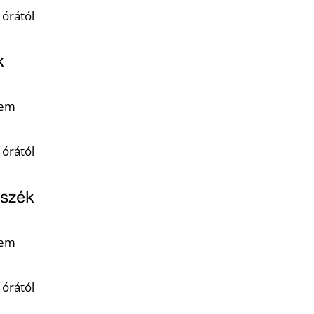
 órától
k
rem
 órától
nszék
rem
 órától