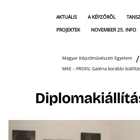
AKTUÁLIS
A KÉPZŐRŐL
TANS
PROJEKTEK
NOVEMBER 25. INFO
Magyar Képzőművészeti Egyetem
MKE – PROFIL Galéria korábbi kiállítá
Diplomakiállít