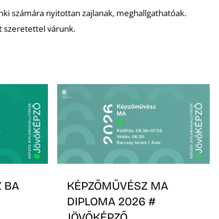
i számára nyitottan zajlanak, meghallgathatóak.
szeretettel várunk.
 BA
KÉPZŐMŰVÉSZ MA
DIPLOMA 2026 #
JÖVŐKÉPZŐ