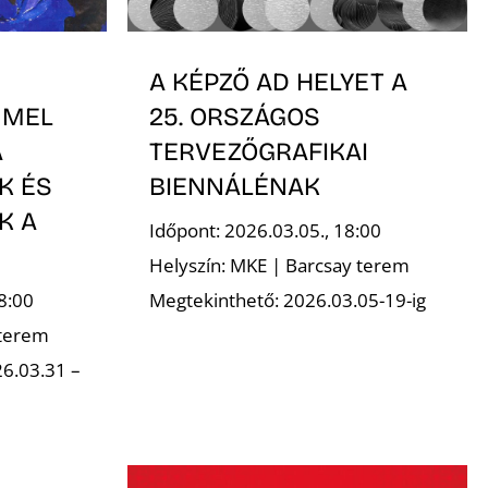
A KÉPZŐ AD HELYET A
MMEL
25. ORSZÁGOS
A
TERVEZŐGRAFIKAI
K ÉS
BIENNÁLÉNAK
K A
Időpont: 2026.03.05., 18:00
Helyszín: MKE | Barcsay terem
8:00
Megtekinthető: 2026.03.05-19-ig
 terem
6.03.31 –