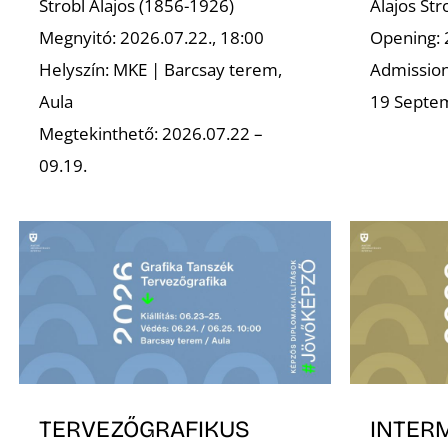
Strobl Alajos (1856-1926)
Alajos St
Megnyitó: 2026.07.22., 18:00
Opening: 
Helyszín: MKE | Barcsay terem,
Admission 
Aula
19 Septe
Megtekinthető: 2026.07.22 –
09.19.
TERVEZŐGRAFIKUS
INTER