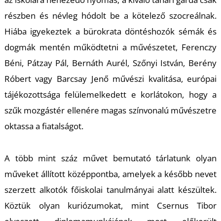
U
részben és névleg hódolt be a kötelező szocreálnak.
Hiába igyekeztek a bürokrata döntéshozók sémák és
dogmák mentén működtetni a művészetet, Ferenczy
Béni, Pátzay Pál, Bernáth Aurél, Szőnyi István, Berény
Róbert vagy Barcsay Jenő művészi kvalitása, európai
tájékozottsága felülemelkedett e korlátokon, hogy a
Á
szűk mozgástér ellenére magas színvonalú művészetre
oktassa a fiatalságot.
A több mint száz művet bemutató tárlatunk olyan
műveket állított középpontba, amelyek a később nevet
szerzett alkotók főiskolai tanulmányai alatt készültek.
Köztük olyan kuriózumokat, mint Csernus Tibor