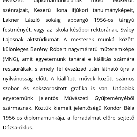
elveszett diplomamunkájának most előkerült
szénrajzait, Keserü Ilona ifjúkori tanulmányképeit,
Lakner László sokáig lappangó 1956-os tárgyú
festményét, vagy az iskola későbbi rektorának, Sváby
Lajosnak aktstúdiumát. A mesterek munkái között
L
különleges Berény Róbert nagyméretű műteremképe
(MNG), amit egyetemünk tanárai e kiállítás számára
restauráltak, s amely fél évszázad után látható újra a
nyilvánosság előtt. A kiállított művek között számos
szobor és sokszorosított grafika is van. Utóbbiak
egyetemünk jelentős Művészeti Gyűjteményéből
származnak. Köztük kiemelt jelentőségű Kondor Béla
1956-os diplomamunkája, a forradalmat előre sejtető
Dózsa-ciklus.