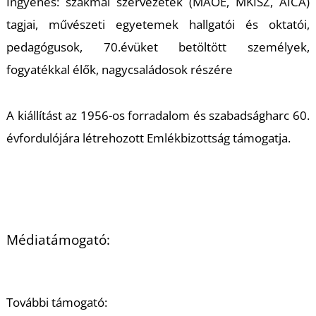
Ingyenes: szakmai szervezetek (MAOE, MKISZ, AICA)
tagjai, művészeti egyetemek hallgatói és oktatói,
S
pedagógusok, 70.évüket betöltött személyek,
fogyatékkal élők, nagycsaládosok részére
A kiállítást az 1956-os forradalom és szabadságharc 60.
évfordulójára létrehozott Emlékbizottság támogatja.
Médiatámogató:
További támogató: