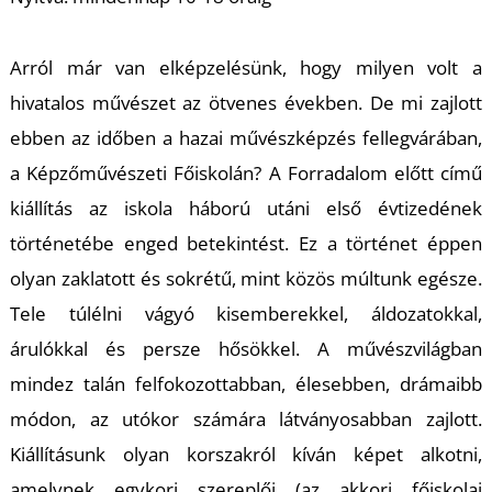
K
Arról már van elképzelésünk, hogy milyen volt a
hivatalos művészet az ötvenes években. De mi zajlott
ebben az időben a hazai művészképzés fellegvárában,
a Képzőművészeti Főiskolán? A
Forradalom előtt
című
kiállítás az iskola háború utáni első évtizedének
történetébe enged betekintést. Ez a történet éppen
olyan zaklatott és sokrétű, mint közös múltunk egésze.
Tele túlélni vágyó kisemberekkel, áldozatokkal,
árulókkal és persze hősökkel. A művészvilágban
mindez talán felfokozottabban, élesebben, drámaibb
módon, az utókor számára látványosabban zajlott.
Kiállításunk olyan korszakról kíván képet alkotni,
amelynek egykori szereplői (az akkori főiskolai