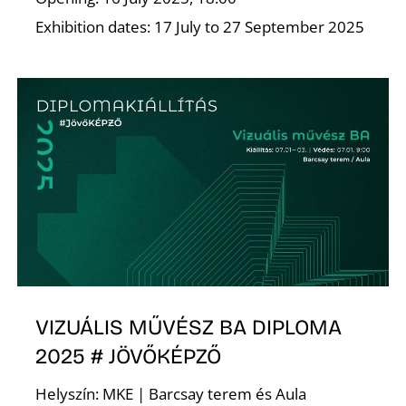
Exhibition dates: 17 July to 27 September 2025
K
VIZUÁLIS MŰVÉSZ BA DIPLOMA
2025 # JÖVŐKÉPZŐ
Helyszín: MKE | Barcsay terem és Aula