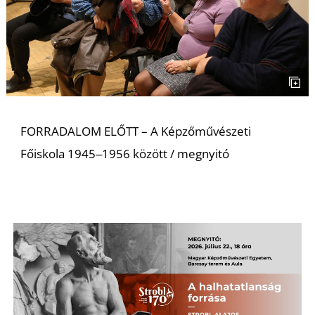
K
FORRADALOM ELŐTT – A Képzőművészeti
Főiskola 1945‒1956 között / megnyitó