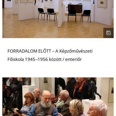
A
FORRADALOM ELŐTT – A Képzőművészeti
Főiskola 1945‒1956 között / enteriőr