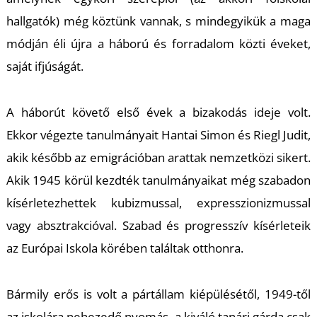
T
hallgatók) még köztünk vannak, s mindegyikük a maga
módján éli újra a háború és forradalom közti éveket,
saját ifjúságát.
A háborút követő első évek a bizakodás ideje volt.
Ekkor végezte tanulmányait Hantai Simon és Riegl Judit,
akik később az emigrációban arattak nemzetközi sikert.
Akik 1945 körül kezdték tanulmányaikat még szabadon
kísérletezhettek kubizmussal, expresszionizmussal
vagy absztrakcióval. Szabad és progresszív kísérleteik
az Európai Iskola körében találtak otthonra.
Bármily erős is volt a pártállam kiépülésétől, 1949-től
az iskolára nehezedő nyomás, a kiváló tanári gárda csak