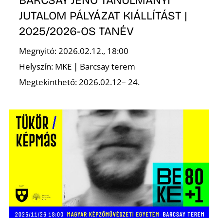
K
BARCSAY JENŐ TANULMÁNYI
JUTALOM PÁLYÁZAT KIÁLLÍTÁST |
2025/2026-OS TANÉV
Megnyitó: 2026.02.12., 18:00
Helyszín: MKE | Barcsay terem
Megtekinthető: 2026.02.12– 24.