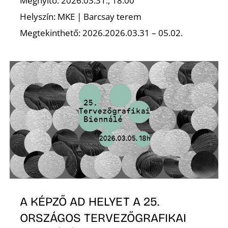
Megnyitó: 2026.03.31., 18:00
Helyszín: MKE | Barcsay terem
Z
Megtekinthető: 2026.2026.03.31 – 05.02.
A KÉPZŐ AD HELYET A 25.
ORSZÁGOS TERVEZŐGRAFIKAI