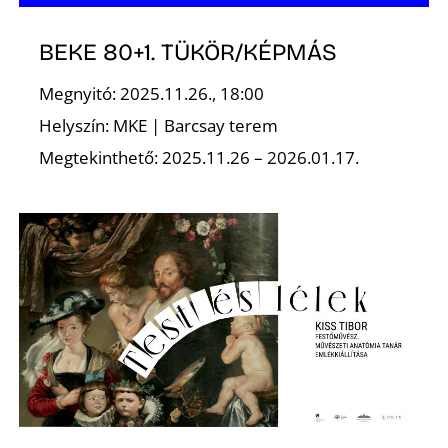
E
BEKE 80+1. TÜKÖR/KÉPMÁS
Megnyitó: 2025.11.26., 18:00
Helyszín: MKE | Barcsay terem
Megtekinthető: 2025.11.26 – 2026.01.17.
K