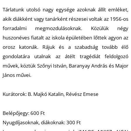
Tárlatunk utolsó nagy egysége azoknak állít emléket,
akik diákként vagy tanárként részesei voltak az 1956-os
I
forradalmi megmozdulásoknak. Közülük négy
huszonéves fiatalt az iskola épületében lőttek agyon az
orosz katonák. Rájuk és a szabadság tovább élő
gondolatára utalnak az átélt tragédiát feldolgozó
művek, köztük Szőnyi István, Baranyay András és Major
János művei.
Kurátorok: B. Majkó Katalin, Révész Emese
Belépőjegy: 600 Ft
Nyugdíjasoknak, diákoknak: 300 Ft