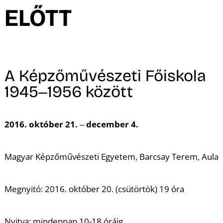
A
ELŐTT
A Képzőművészeti Főiskola
1945‒1956 között
2016. október 21. ‒ december 4.
Magyar Képzőművészeti Egyetem, Barcsay Terem, Aula
Megnyitó: 2016. október 20. (csütörtök) 19 óra
Nyitva: mindennap 10-18 óráig