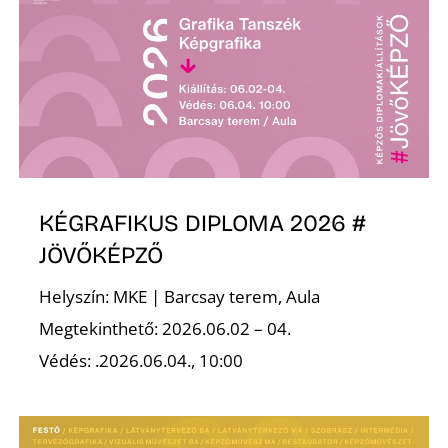
T
KÉGRAFIKUS DIPLOMA 2026 #
A
JÖVŐKÉPZŐ
Helyszín: MKE | Barcsay terem, Aula
Megtekinthető: 2026.06.02 – 04.
Védés: .2026.06.04., 10:00