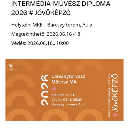
É
INTERMÉDIA-MŰVÉSZ DIPLOMA
2026 # JÖVŐKÉPZŐ
Helyszín: MKE | Barcsay terem, Aula
Megtekinthető: 2026.06.16 -18.
Védés: 2026.06.16., 10:00
P