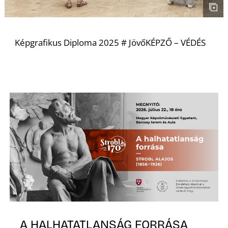
Képgrafikus Diploma 2025 # JövőKÉPZŐ – VÉDÉS
I
A HALHATATLANSÁG FORRÁSA