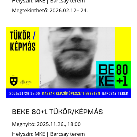
T
Helyszín: MKE | Barcsay terem
Megtekinthető: 2026.02.12– 24.
A
BEKE 80+1. TÜKÖR/KÉPMÁS
Megnyitó: 2025.11.26., 18:00
Helyszín: MKE | Barcsay terem