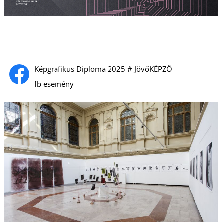
U
Képgrafikus Diploma 2025 # JövőKÉPZŐ
fb esemény
Á