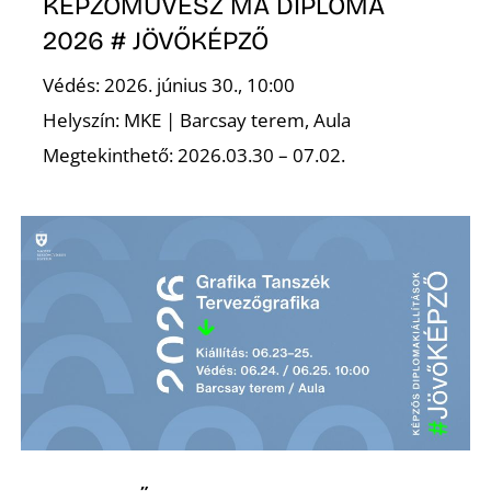
A
KÉPZŐMŰVÉSZ MA DIPLOMA
2026 # JÖVŐKÉPZŐ
Védés: 2026. június 30., 10:00
Helyszín: MKE | Barcsay terem, Aula
Megtekinthető: 2026.03.30 – 07.02.