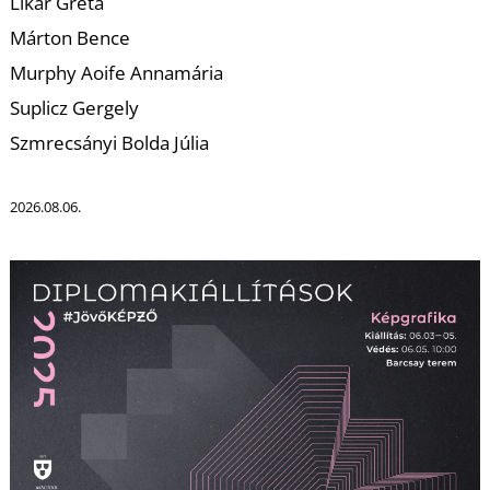
T
Likár Gréta
Márton Bence
Murphy Aoife Annamária
Suplicz Gergely
Szmrecsányi Bolda Júlia
2026.08.06.