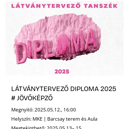
K
LÁTVÁNYTERVEZŐ DIPLOMA 2025
# JÖVŐKÉPZŐ
Megnyitó: 2025.05.12., 16:00
Helyszín: MKE | Barcsay terem és Aula
Megtekinthető: 2025.05.13– 15.