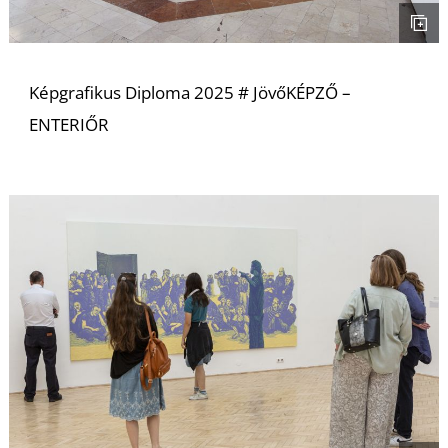
Képgrafikus Diploma 2025 # JövőKÉPZŐ –
ENTERIŐR
L