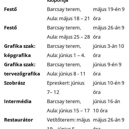
L
Festő
Barcsay terem,
május 19-én 9
Aula: május 18 – 21
óra
Festő
Barcsay terem,
május 26-án 9
Aula: május 25 – 28
óra
Grafika szak:
Barcsay terem,
június 3-án 10
képgrafika
Aula: június 1 – 4.
óra
Grafika szak:
Barcsay terem,
június 9-én 9
tervezőgrafika
Aula: június 8 - 11
óra
Szobrász
Epreskert: június
június 10-én 9
7– 12
óra
Intermédia
Barcsay terem,
június 16-án
Aula: június 15 – 17
10 óra
Restaurátor
Vetítőterem: május
május 26-án 9
19 – június 5
óra