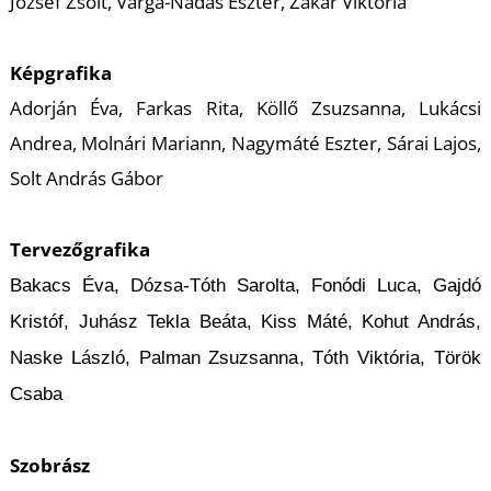
József Zsolt, Varga-Nádas Eszter, Zakar Viktória
Képgrafika
Adorján Éva, Farkas Rita, Köllő Zsuzsanna, Lukácsi
Andrea, Molnári Mariann, Nagymáté Eszter, Sárai Lajos,
Solt András Gábor
Tervezőgrafika
Bakacs Éva, Dózsa-Tóth Sarolta, Fonódi Luca, Gajdó
Kristóf, Juhász Tekla Beáta, Kiss Máté, Kohut András,
Naske László, Palman Zsuzsanna, Tóth Viktória, Török
Csaba
Szobrász