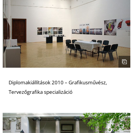
É
Diplomakiállítások 2010 – Grafikusművész,
Tervezőgrafika specializáció