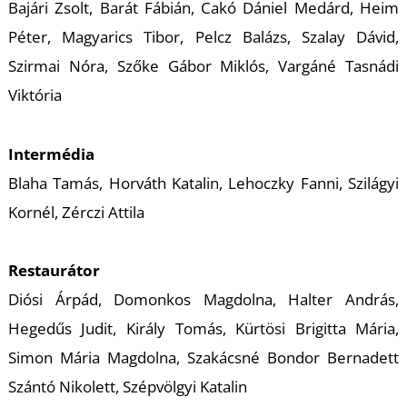
T
Bajári Zsolt, Barát Fábián, Cakó Dániel Medárd, Heim
Péter, Magyarics Tibor, Pelcz Balázs, Szalay Dávid,
Szirmai Nóra, Szőke Gábor Miklós, Vargáné Tasnádi
Viktória
Intermédia
Blaha Tamás, Horváth Katalin, Lehoczky Fanni, Szilágyi
A
Kornél, Zérczi Attila
Restaurátor
Diósi Árpád, Domonkos Magdolna, Halter András,
Hegedűs Judit, Király Tomás, Kürtösi Brigitta Mária,
Simon Mária Magdolna, Szakácsné Bondor Bernadett
Szántó Nikolett, Szépvölgyi Katalin