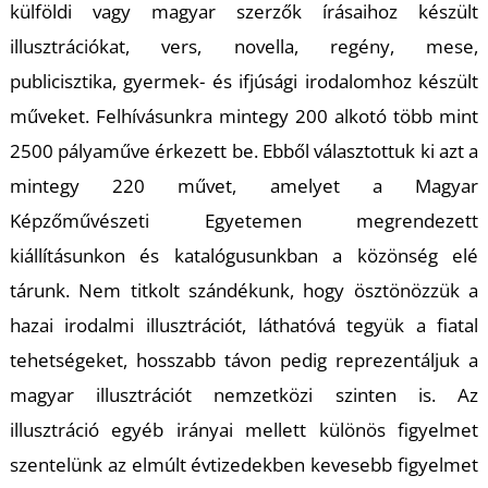
külföldi vagy magyar szerzők írásaihoz készült
illusztrációkat, vers, novella, regény, mese,
publicisztika, gyermek- és ifjúsági irodalomhoz készült
I
műveket. Felhívásunkra mintegy 200 alkotó több mint
2500 pályaműve érkezett be. Ebből választottuk ki azt a
mintegy 220 művet, amelyet a Magyar
Képzőművészeti Egyetemen megrendezett
kiállításunkon és katalógusunkban a közönség elé
tárunk. Nem titkolt szándékunk, hogy ösztönözzük a
hazai irodalmi illusztrációt, láthatóvá tegyük a fiatal
tehetségeket, hosszabb távon pedig reprezentáljuk a
magyar illusztrációt nemzetközi szinten is. Az
illusztráció egyéb irányai mellett különös figyelmet
szentelünk az elmúlt évtizedekben kevesebb figyelmet