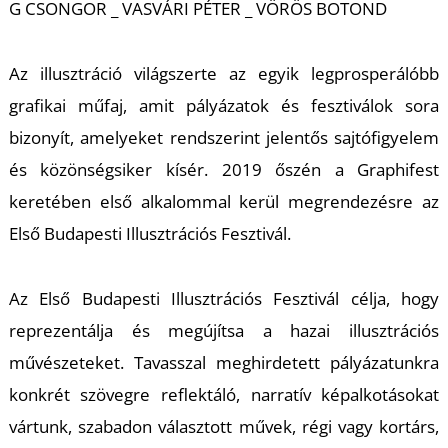
G CSONGOR _ VASVÁRI PÉTER _ VÖRÖS BOTOND
Az illusztráció világszerte az egyik legprosperálóbb
grafikai műfaj, amit pályázatok és fesztiválok sora
bizonyít, amelyeket rendszerint jelentős sajtófigyelem
L
és közönségsiker kísér. 2019 őszén a Graphifest
keretében első alkalommal kerül megrendezésre az
Első Budapesti Illusztrációs Fesztivál.
Az Első Budapesti Illusztrációs Fesztivál célja, hogy
reprezentálja és megújítsa a hazai illusztrációs
művészeteket. Tavasszal meghirdetett pályázatunkra
konkrét szövegre reflektáló, narratív képalkotásokat
vártunk, szabadon választott művek, régi vagy kortárs,