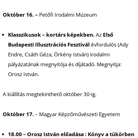
Október 16. –
Petőfi Irodalmi Múzeum
Klasszikusok – kortárs képekben.
Az
Első
Budapesti Illusztrációs Fesztivál
évfordulós (Ady
Endre, Csáth Géza, Örkény István) irodalmi
pályázatának megnyitója és díjátadó. Megnyitja:
Orosz István.
A kiállítás megtekinthető október 30-ig.
Október 17.
– Magyar Képzőművészeti Egyetem
18.00 – Orosz István előadása :
Könyv a tükörben