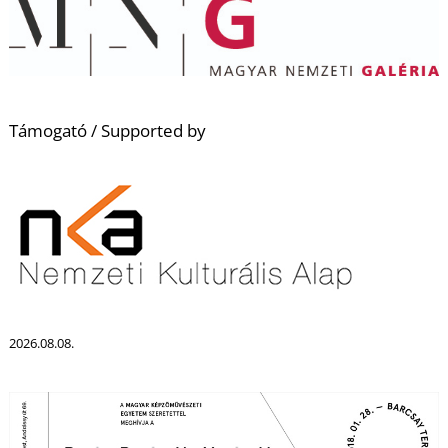
K
Támogató /
Supported by
2026.08.08.