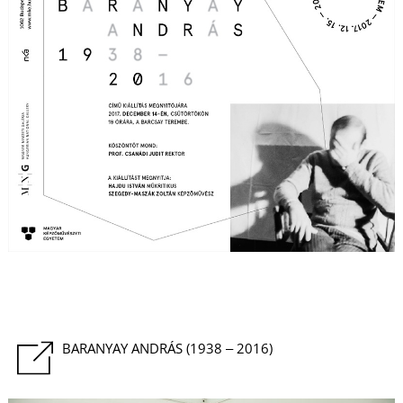
É
P
BARANYAY ANDRÁS (1938 ‒ 2016)