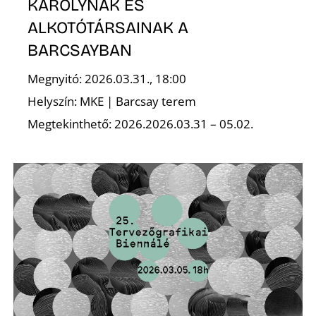
K
KÁROLYNAK ÉS
ALKOTÓTÁRSAINAK A
BARCSAYBAN
Megnyitó: 2026.03.31., 18:00
Helyszín: MKE | Barcsay terem
Megtekinthető: 2026.2026.03.31 – 05.02.