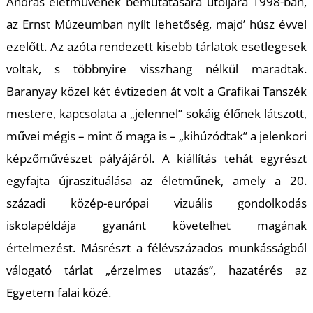
T
András életművének bemutatására utoljára 1998-ban,
az Ernst Múzeumban nyílt lehetőség, majd’ húsz évvel
ezelőtt. Az azóta rendezett kisebb tárlatok esetlegesek
voltak, s többnyire visszhang nélkül maradtak.
Baranyay közel két évtizeden át volt a Grafikai Tanszék
mestere, kapcsolata a „jelennel” sokáig élőnek látszott,
művei mégis – mint ő maga is – „kihúzódtak” a jelenkori
képzőművészet pályájáról. A kiállítás tehát egyrészt
egyfajta újraszituálása az életműnek, amely a 20.
századi közép-európai vizuális gondolkodás
iskolapéldája gyanánt követelhet magának
értelmezést. Másrészt a félévszázados munkásságból
válogató tárlat „érzelmes utazás”, hazatérés az
Egyetem falai közé.