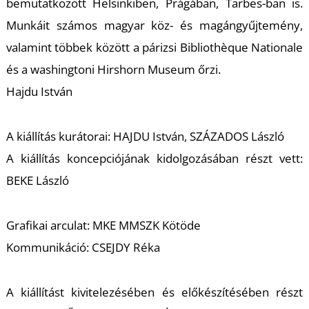
bemutatkozott Helsinkiben, Prágában, Tarbes-ban is.
S
Munkáit számos magyar köz- és magángyűjtemény,
valamint többek között a párizsi Bibliothèque Nationale
és a washingtoni Hirshorn Museum őrzi.
Hajdu István
A kiállítás kurátorai: HAJDU István, SZÁZADOS László
A kiállítás koncepciójának kidolgozásában részt vett:
BEKE László
Grafikai arculat: MKE MMSZK Kötöde
Kommunikáció: CSEJDY Réka
A kiállítást kivitelezésében és előkészítésében részt