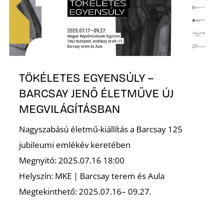
K
TÖKÉLETES EGYENSÚLY –
BARCSAY JENŐ ÉLETMŰVE ÚJ
MEGVILÁGÍTÁSBAN
Nagyszabású életmű-kiállítás a Barcsay 125
jubileumi emlékév keretében
Megnyitó: 2025.07.16 18:00
Helyszín: MKE | Barcsay terem és Aula
Megtekinthető: 2025.07.16– 09.27.