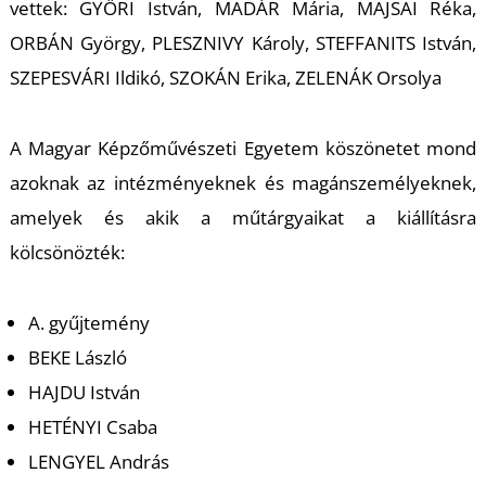
vettek: GYŐRI István, MADÁR Mária, MAJSAI Réka,
ORBÁN György, PLESZNIVY Károly, STEFFANITS István,
SZEPESVÁRI Ildikó, SZOKÁN Erika, ZELENÁK Orsolya
A Magyar Képzőművészeti Egyetem köszönetet mond
azoknak az intézményeknek és magánszemélyeknek,
amelyek és akik a műtárgyaikat a kiállításra
kölcsönözték:
A. gyűjtemény
BEKE László
HAJDU István
HETÉNYI Csaba
LENGYEL András