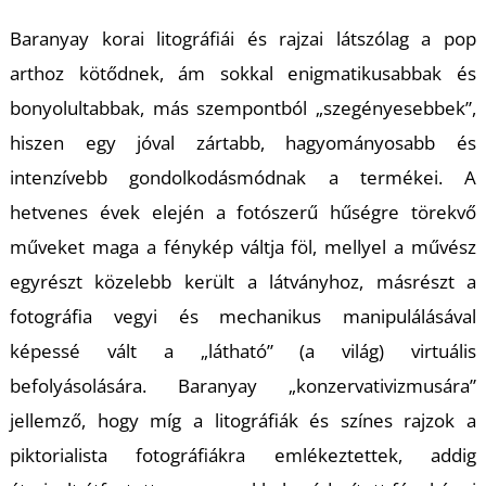
U
Baranyay korai litográfiái és rajzai látszólag a pop
arthoz kötődnek, ám sokkal enigmatikusabbak és
bonyolultabbak, más szempontból „szegényesebbek”,
hiszen egy jóval zártabb, hagyományosabb és
intenzívebb gondolkodásmódnak a termékei. A
hetvenes évek elején a fotószerű hűségre törekvő
Á
műveket maga a fénykép váltja föl, mellyel a művész
egyrészt közelebb került a látványhoz, másrészt a
fotográfia vegyi és mechanikus manipulálásával
képessé vált a „látható” (a világ) virtuális
befolyásolására. Baranyay „konzervativizmusára”
jellemző, hogy míg a litográfiák és színes rajzok a
piktorialista fotográfiákra emlékeztettek, addig