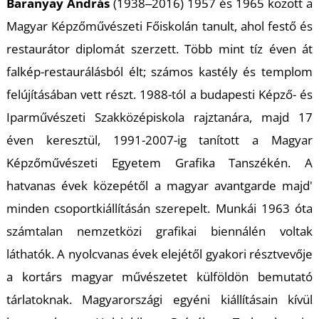
Baranyay András
(1938‒2016) 1957 és 1965 között a
Magyar Képzőművészeti Főiskolán tanult, ahol festő és
restaurátor diplomát szerzett. Több mint tíz éven át
I
falkép-restaurálásból élt; számos kastély és templom
felújításában vett részt. 1988-tól a budapesti Képző- és
Iparművészeti Szakközépiskola rajztanára, majd 17
éven keresztül, 1991-2007-ig tanított a Magyar
Képzőművészeti Egyetem Grafika Tanszékén. A
hatvanas évek közepétől a magyar avantgarde majd'
minden csoportkiállításán szerepelt. Munkái 1963 óta
számtalan nemzetközi grafikai biennálén voltak
láthatók. A nyolcvanas évek elejétől gyakori résztvevője
a kortárs magyar művészetet külföldön bemutató
tárlatoknak. Magyarországi egyéni kiállításain kívül