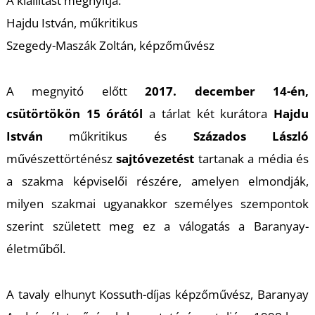
K
A kiállítást megnyitja:
Hajdu István, műkritikus
Szegedy-Maszák Zoltán, képzőművész
A megnyitó előtt
2017. december 14-én,
csütörtökön 15 órától
a tárlat két kurátora
Hajdu
István
műkritikus és
Százados László
művészettörténész
sajtóvezetést
tartanak a média és
a szakma képviselői részére, amelyen elmondják,
milyen szakmai ugyanakkor személyes szempontok
szerint született meg ez a válogatás a Baranyay-
életműből.
A tavaly elhunyt Kossuth-díjas képzőművész, Baranyay