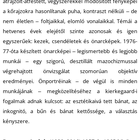
átrajzolt-átfestett, vegyszerekkel módosított fényképei
a kőrajzokra hasonlítanak puha, kontraszt nélküli ‒ de
nem életlen ‒ foltjaikkal, elomló vonalaikkal. Témái a
hetvenes évek elejétől szinte azonosak és igen
egyszerűek: kezek, csendéletek és önarcképek. 1976-
L
77-óta készített önarcképei ‒ legismertebb és legjobb
munkái ‒ egy szigorú, desztillált mazochizmussal
végrehajtott önvizsgálat szomorúan objektív
eredményei. Önportréinak ‒ de végül is minden
munkájának ‒ megközelítéséhez a kierkegaard-i
fogalmak adnak kulcsot: az esztétikaivá tett bánat, az
inkognitó, a bűn és bánat kettőssége, a választás
kényszere.