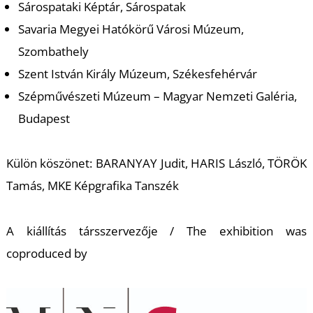
A
Sárospataki Képtár, Sárospatak
Savaria Megyei Hatókörű Városi Múzeum,
Szombathely
Szent István Király Múzeum, Székesfehérvár
Szépművészeti Múzeum – Magyar Nemzeti Galéria,
Budapest
Külön köszönet: BARANYAY Judit, HARIS László, TÖRÖK
Tamás, MKE Képgrafika Tanszék
A kiállítás társszervezője /
The exhibition was
coproduced b
y