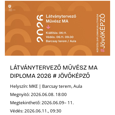
T
A
LÁTVÁNYTERVEZŐ MŰVÉSZ MA
DIPLOMA 2026 # JÖVŐKÉPZŐ
Helyszín: MKE | Barcsay terem, Aula
Megnyitó: 2026.06.08. 18:00
Megtekinthető: 2026.06.09– 11.
Védés: 2026.06.11., 09:30