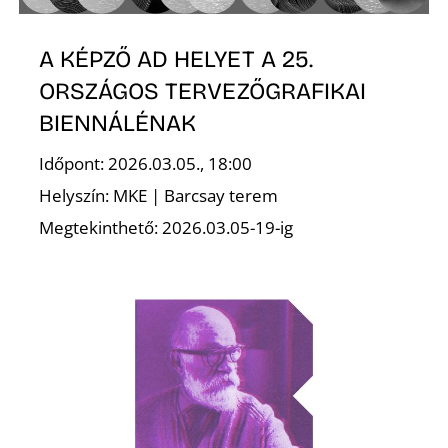
E
A KÉPZŐ AD HELYET A 25.
ORSZÁGOS TERVEZŐGRAFIKAI
BIENNÁLÉNAK
Időpont: 2026.03.05., 18:00
Helyszín: MKE | Barcsay terem
Megtekinthető: 2026.03.05-19-ig
K