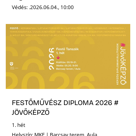
Védés: .2026.06.04., 10:00
Z
FESTŐMŰVÉSZ DIPLOMA 2026 #
JÖVŐKÉPZŐ
1. hét
Helyszín: MKE | Barcsay terem, Aula