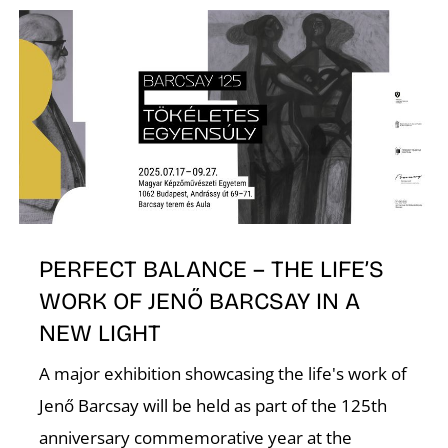
É
PERFECT BALANCE – THE LIFE’S
WORK OF JENŐ BARCSAY IN A
NEW LIGHT
A major exhibition showcasing the life's work of
Jenő Barcsay will be held as part of the 125th
anniversary commemorative year at the