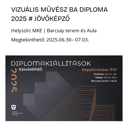
E
VIZUÁLIS MŰVÉSZ BA DIPLOMA
2025 # JÖVŐKÉPZŐ
Helyszín: MKE | Barcsay terem és Aula
Megtekinthető: 2025.06.30– 07.03.
K