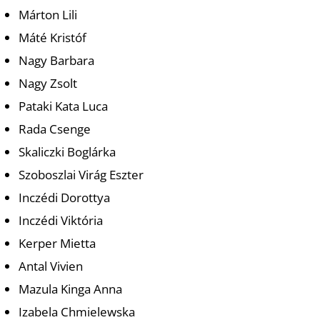
U
Márton Lili
Máté Kristóf
Nagy Barbara
Nagy Zsolt
Pataki Kata Luca
Rada Csenge
Á
Skaliczki Boglárka
Szoboszlai Virág Eszter
Inczédi Dorottya
Inczédi Viktória
Kerper Mietta
Antal Vivien
Mazula Kinga Anna
Izabela Chmielewska