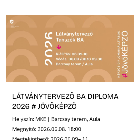
Z
LÁTVÁNYTERVEZŐ BA DIPLOMA
2026 # JÖVŐKÉPZŐ
Helyszín: MKE | Barcsay terem, Aula
Megnyitó: 2026.06.08. 18:00
Megtekinthető: 2026.06.09– 11.