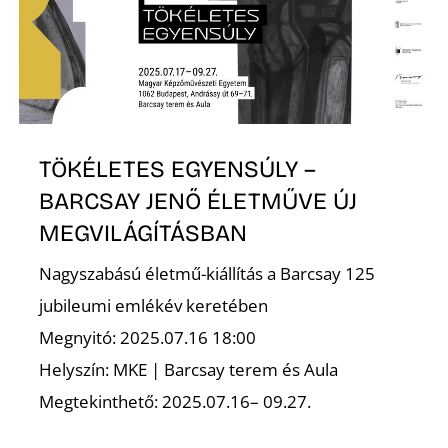
Z
TÖKÉLETES EGYENSÚLY –
BARCSAY JENŐ ÉLETMŰVE ÚJ
MEGVILÁGÍTÁSBAN
Nagyszabású életmű-kiállítás a Barcsay 125
jubileumi emlékév keretében
Megnyitó: 2025.07.16 18:00
Helyszín: MKE | Barcsay terem és Aula
Megtekinthető: 2025.07.16– 09.27.