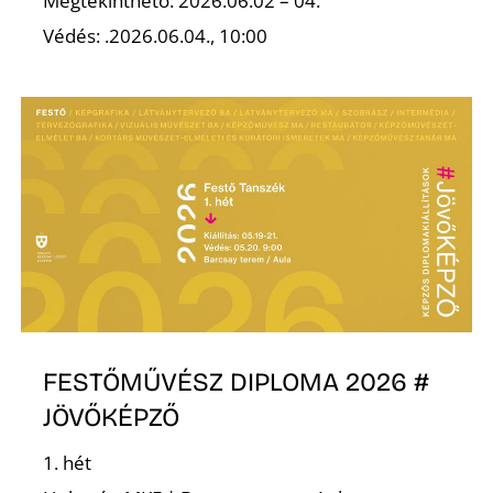
Megtekinthető: 2026.06.02 – 04.
Védés: .2026.06.04., 10:00
R
FESTŐMŰVÉSZ DIPLOMA 2026 #
JÖVŐKÉPZŐ
1. hét