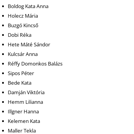
T
Boldog Kata Anna
Holecz Mária
Buzgó Kincső
Dobi Réka
Hete Máté Sándor
Kulcsár Anna
Réffy Domonkos Balázs
Sipos Péter
Bede Kata
Damján Viktória
Hemm Lilianna
Illgner Hanna
Kelemen Kata
Maller Tekla