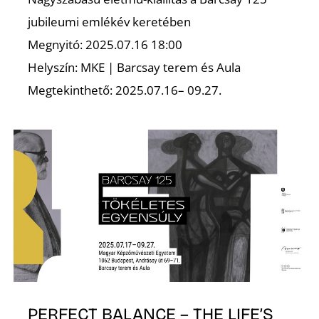
K
jubileumi emlékév keretében
Megnyitó: 2025.07.16 18:00
Helyszín: MKE | Barcsay terem és Aula
Megtekinthető: 2025.07.16– 09.27.
PERFECT BALANCE – THE LIFE’S