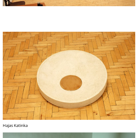
U
Á
Hajas Katinka