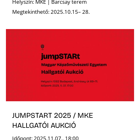
Helyszín: MKE | Barcsay terem
Megtekinthető: 2025.10.15– 28.
Z
JUMPSTART 2025 / MKE
HALLGATÓI AUKCIÓ
Időpont: 2025.11.07., 18:00