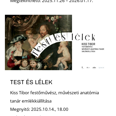
Megtekinthető: 2025.11.26 – 2026.01.17.
S
TEST ÉS LÉLEK
Kiss Tibor festőművész, művészeti anatómia
tanár emlékkiállítása
Megnyitó: 2025.10.14., 18.00