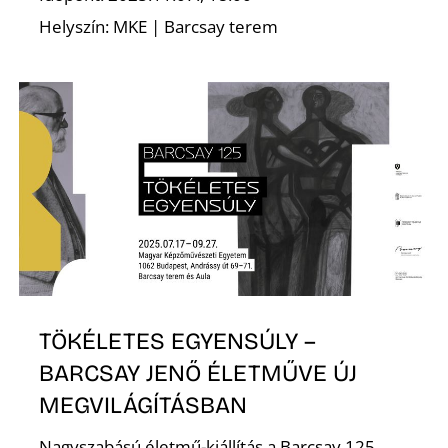
É
Helyszín: MKE | Barcsay terem
TÖKÉLETES EGYENSÚLY –
BARCSAY JENŐ ÉLETMŰVE ÚJ
MEGVILÁGÍTÁSBAN
Nagyszabású életmű-kiállítás a Barcsay 125