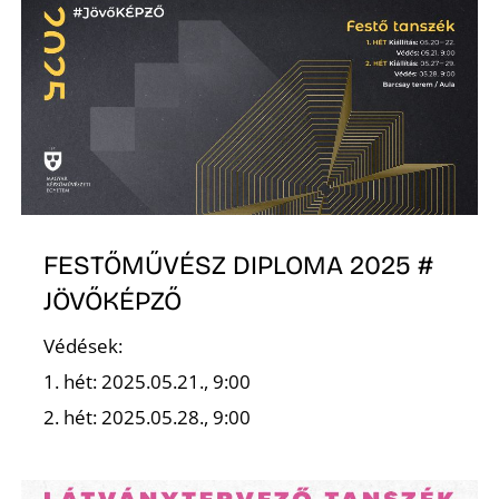
K
FESTŐMŰVÉSZ DIPLOMA 2025 #
JÖVŐKÉPZŐ
Védések:
1. hét: 2025.05.21., 9:00
2. hét: 2025.05.28., 9:00