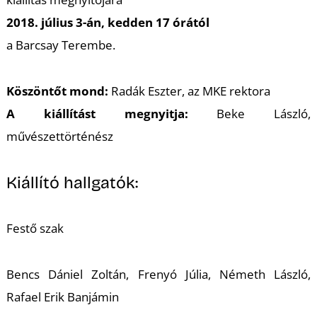
L
2018. július 3-án, kedden 17 órától
a Barcsay Terembe.
Köszöntőt mond:
Radák Eszter, az MKE rektora
A kiállítást megnyitja:
Beke László,
művészettörténész
Kiállító hallgatók:
Festő szak
Bencs Dániel Zoltán, Frenyó Júlia, Németh László,
Rafael Erik Banjámin