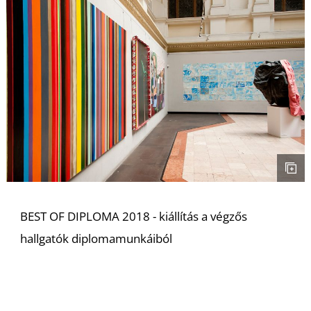
Z
BEST OF DIPLOMA 2018 - kiállítás a végzős
hallgatók diplomamunkáiból