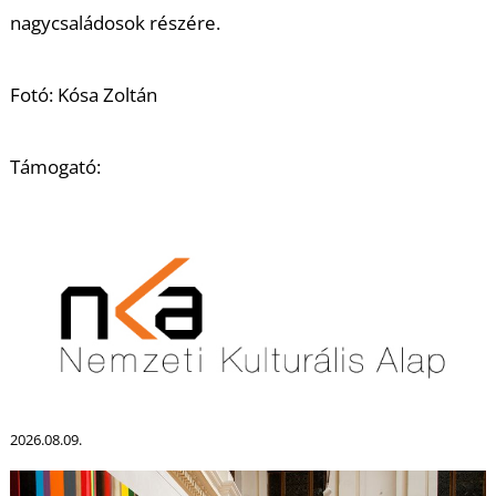
nagycsaládosok részére.
Fotó: Kósa Zoltán
S
Támogató:
2026.08.09.