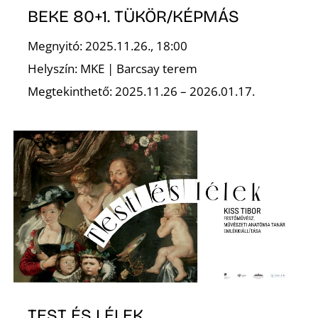
BEKE 80+1. TÜKÖR/KÉPMÁS
Megnyitó: 2025.11.26., 18:00
Helyszín: MKE | Barcsay terem
S
Megtekinthető: 2025.11.26 – 2026.01.17.
TEST ÉS LÉLEK