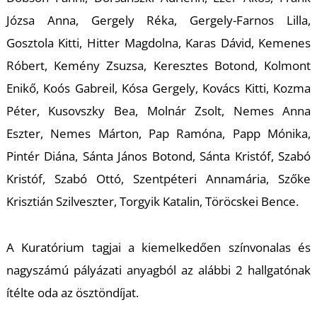
K
Józsa Anna, Gergely Réka, Gergely-Farnos Lilla,
Gosztola Kitti, Hitter Magdolna, Karas Dávid, Kemenes
Róbert, Kemény Zsuzsa, Keresztes Botond, Kolmont
Enikő, Koós Gabreil, Kósa Gergely, Kovács Kitti, Kozma
Péter, Kusovszky Bea, Molnár Zsolt, Nemes Anna
Eszter, Nemes Márton, Pap Ramóna, Papp Mónika,
Pintér Diána, Sánta János Botond, Sánta Kristóf, Szabó
Kristóf, Szabó Ottó, Szentpéteri Annamária, Szőke
Krisztián Szilveszter, Torgyik Katalin, Töröcskei Bence.
A Kuratórium tagjai a kiemelkedően színvonalas és
nagyszámú pályázati anyagból az alábbi 2 hallgatónak
ítélte oda az ösztöndíjat.