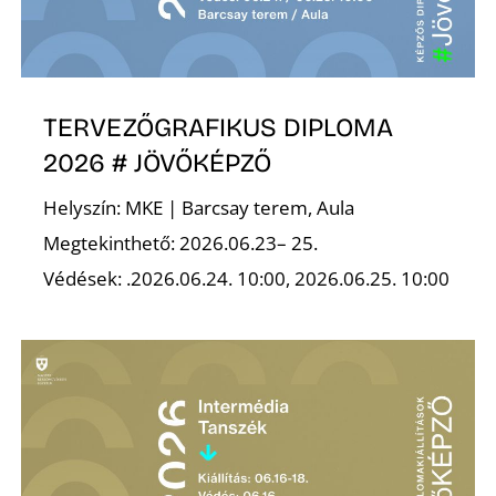
É
TERVEZŐGRAFIKUS DIPLOMA
2026 # JÖVŐKÉPZŐ
Helyszín: MKE | Barcsay terem, Aula
P
Megtekinthető: 2026.06.23– 25.
Védések: .2026.06.24. 10:00, 2026.06.25. 10:00