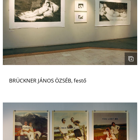
L
BRÜCKNER JÁNOS ÖZSÉB, festő