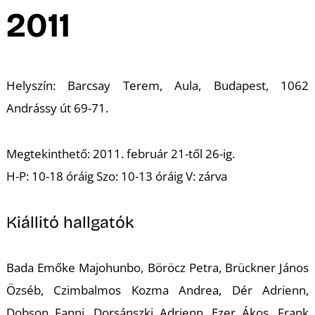
A
2011
Helyszín: Barcsay Terem, Aula, Budapest, 1062
Andrássy út 69-71.
Megtekinthető: 2011. február 21-től 26-ig.
H-P: 10-18 óráig Szo: 10-13 óráig V: zárva
Kiállitó hallgatók
Bada Emőke Majohunbo, Böröcz Petra, Brückner János
Özséb, Czimbalmos Kozma Andrea, Dér Adrienn,
Dobson Fanni, Dorsánszki Adrienn, Ezer Ákos, Frank