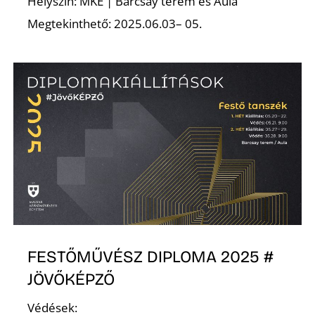
Helyszín: MKE | Barcsay terem és Aula
Megtekinthető: 2025.06.03– 05.
K
FESTŐMŰVÉSZ DIPLOMA 2025 #
JÖVŐKÉPZŐ
Védések: