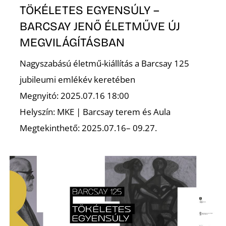
K
TÖKÉLETES EGYENSÚLY –
BARCSAY JENŐ ÉLETMŰVE ÚJ
MEGVILÁGÍTÁSBAN
Nagyszabású életmű-kiállítás a Barcsay 125
jubileumi emlékév keretében
Megnyitó: 2025.07.16 18:00
Helyszín: MKE | Barcsay terem és Aula
Megtekinthető: 2025.07.16– 09.27.