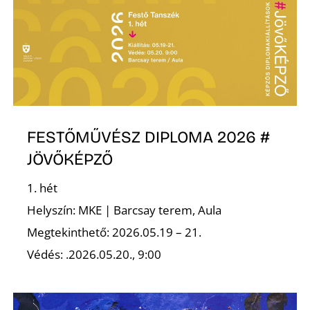
L
FESTŐMŰVÉSZ DIPLOMA 2026 #
JÖVŐKÉPZŐ
1. hét
Helyszín: MKE | Barcsay terem, Aula
Megtekinthető: 2026.05.19 – 21.
Védés: .2026.05.20., 9:00