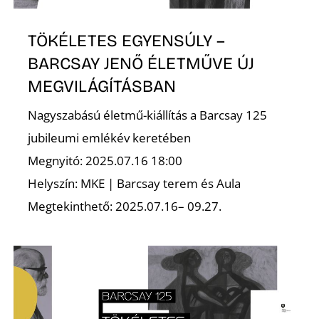
K
TÖKÉLETES EGYENSÚLY –
BARCSAY JENŐ ÉLETMŰVE ÚJ
MEGVILÁGÍTÁSBAN
Nagyszabású életmű-kiállítás a Barcsay 125
jubileumi emlékév keretében
Megnyitó: 2025.07.16 18:00
Helyszín: MKE | Barcsay terem és Aula
Megtekinthető: 2025.07.16– 09.27.