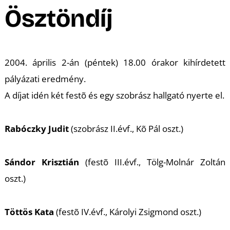
A
Ösztöndíj
2004. április 2-án (péntek) 18.00 órakor kihírdetett
pályázati eredmény.
A díjat idén két festõ és egy szobrász hallgató nyerte el.
Rabóczky Judit
(szobrász II.évf., Kõ Pál oszt.)
Sándor Krisztián
(festõ III.évf., Tölg-Molnár Zoltán
oszt.)
Töttös Kata
(festõ IV.évf., Károlyi Zsigmond oszt.)