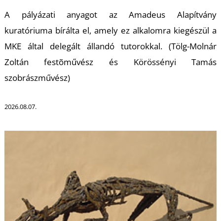
K
A pályázati anyagot az Amadeus Alapítvány
kuratóriuma bírálta el, amely ez alkalomra kiegészül a
MKE által delegált állandó tutorokkal. (Tölg-Molnár
Zoltán festõművész és Körössényi Tamás
szobrászművész)
2026.08.07.