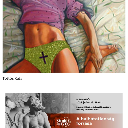
S
Töttös Kata