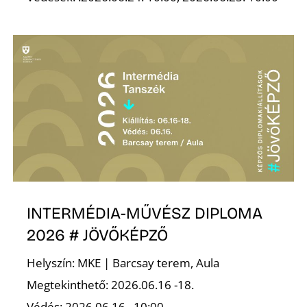
K
INTERMÉDIA-MŰVÉSZ DIPLOMA
2026 # JÖVŐKÉPZŐ
Helyszín: MKE | Barcsay terem, Aula
Megtekinthető: 2026.06.16 -18.
Védés: 2026.06.16., 10:00