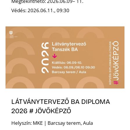
Megtekinthető: 2026.06.09– 11.
Védés: 2026.06.11., 09:30
Z
LÁTVÁNYTERVEZŐ BA DIPLOMA
2026 # JÖVŐKÉPZŐ
Helyszín: MKE | Barcsay terem, Aula