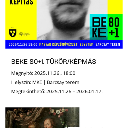
T
BEKE 80+1. TÜKÖR/KÉPMÁS
A
Megnyitó: 2025.11.26., 18:00
Helyszín: MKE | Barcsay terem
Megtekinthető: 2025.11.26 – 2026.01.17.