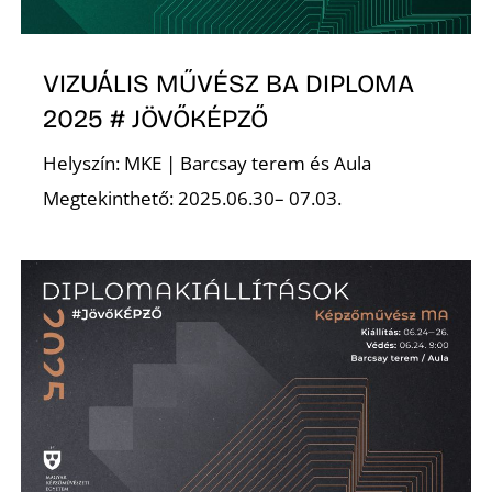
E
VIZUÁLIS MŰVÉSZ BA DIPLOMA
2025 # JÖVŐKÉPZŐ
Helyszín: MKE | Barcsay terem és Aula
Megtekinthető: 2025.06.30– 07.03.
K