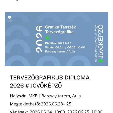
A
TERVEZŐGRAFIKUS DIPLOMA
2026 # JÖVŐKÉPZŐ
Helyszín: MKE | Barcsay terem, Aula
Megtekinthető: 2026.06.23– 25.
Védések: .2026.06.24. 10:00, 2026.06.25. 10:00