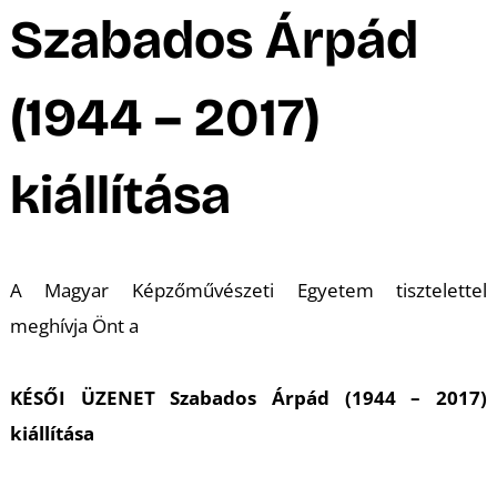
A
Szabados Árpád
(1944 – 2017)
kiállítása
A Magyar Képzőművészeti Egyetem tisztelettel
meghívja Önt a
KÉSŐI ÜZENET Szabados Árpád (1944 – 2017)
kiállítása