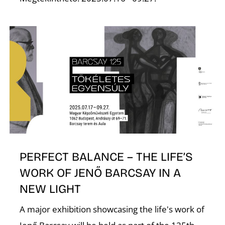
É
PERFECT BALANCE – THE LIFE’S
WORK OF JENŐ BARCSAY IN A
NEW LIGHT
A major exhibition showcasing the life's work of