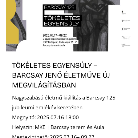
Z
TÖKÉLETES EGYENSÚLY –
BARCSAY JENŐ ÉLETMŰVE ÚJ
MEGVILÁGÍTÁSBAN
Nagyszabású életmű-kiállítás a Barcsay 125
jubileumi emlékév keretében
Megnyitó: 2025.07.16 18:00
Helyszín: MKE | Barcsay terem és Aula
Megtekinthető: 2025.07.16– 09.27.