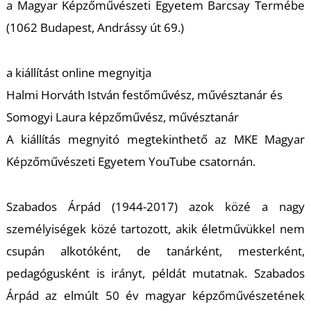
K
a Magyar Képzőművészeti Egyetem Barcsay Termébe
(1062 Budapest, Andrássy út 69.)
a kiállítást online megnyitja
Halmi Horváth István festőművész, művésztanár és
Somogyi Laura képzőművész, művésztanár
A kiállítás megnyitó megtekinthető az MKE Magyar
Képzőművészeti Egyetem YouTube csatornán.
Szabados Árpád (1944-2017) azok közé a nagy
személyiségek közé tartozott, akik életművükkel nem
csupán alkotóként, de tanárként, mesterként,
pedagógusként is irányt, példát mutatnak. Szabados
Árpád az elmúlt 50 év magyar képzőművészetének