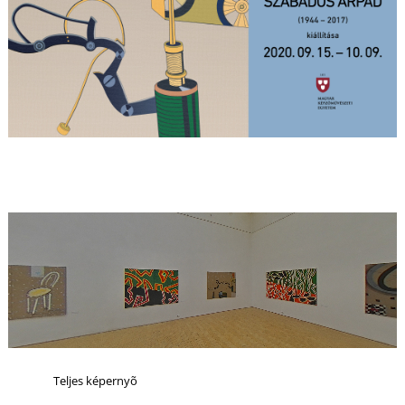
L
Teljes képernyõ