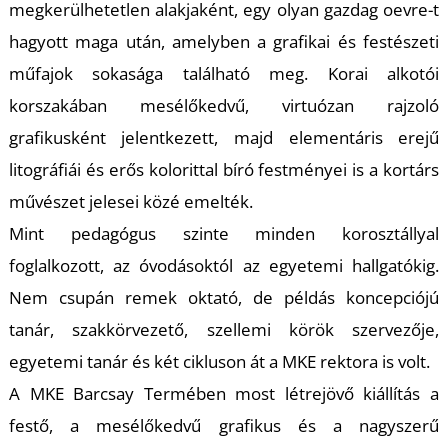
T
megkerülhetetlen alakjaként, egy olyan gazdag oevre-t
hagyott maga után, amelyben a grafikai és festészeti
műfajok sokasága található meg. Korai alkotói
korszakában mesélőkedvű, virtuózan rajzoló
grafikusként jelentkezett, majd elementáris erejű
litográfiái és erős kolorittal bíró festményei is a kortárs
művészet jelesei közé emelték.
Mint pedagógus szinte minden korosztállyal
foglalkozott, az óvodásoktól az egyetemi hallgatókig.
Nem csupán remek oktató, de példás koncepciójú
tanár, szakkörvezető, szellemi körök szervezője,
egyetemi tanár és két cikluson át a MKE rektora is volt.
A MKE Barcsay Termében most létrejövő kiállítás a
festő, a mesélőkedvű grafikus és a nagyszerű