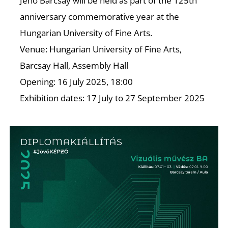
K
Jenő Barcsay will be held as part of the 125th
anniversary commemorative year at the
Hungarian University of Fine Arts.
Venue: Hungarian University of Fine Arts,
Barcsay Hall, Assembly Hall
Opening: 16 July 2025, 18:00
Exhibition dates: 17 July to 27 September 2025