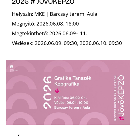
É
2026 # JÖVŐKÉPZŐ
Helyszín: MKE | Barcsay terem, Aula
Megnyitó: 2026.06.08. 18:00
Megtekinthető: 2026.06.09– 11.
Védések: 2026.06.09. 09:30, 2026.06.10. 09:30
P