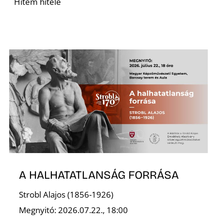
U
Hitem hitele
Á
A HALHATATLANSÁG FORRÁSA
Strobl Alajos (1856-1926)
Megnyitó: 2026.07.22., 18:00