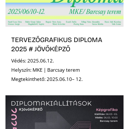
E
TERVEZŐGRAFIKUS DIPLOMA
2025 # JÖVŐKÉPZŐ
Védés: 2025.06.12.
Helyszín: MKE | Barcsay terem
K
Megtekinthető: 2025.06.10– 12.