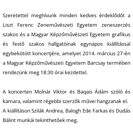
A
Szeretettel meghívunk minden kedves érdeklődőt a
Liszt Ferenc Zeneművészeti Egyetem zeneszerzés
szakos és a Magyar Képzőművészeti Egyetem grafikus
és festő szakos hallgatóinak egynapos kiállítással
egybekötött koncertjére, amelyet 2014. március 27-én
a Magyar Képzőművészeti Egyetem Barcsay termében
rendezünk meg 18:30 órai kezdettel.
A koncerten Molnár Viktor és Baqais Ádám szóló és
kamara, valamint régebbi szerzők művei hangzanak el.
A kiállításon Szilák Andrea, Balogh Ede Farkas és Dudás
Bálint munkái tekinthetőek meg.