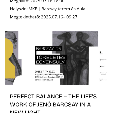
Megnyitó: 2025.07.16 18:00
Helyszín: MKE | Barcsay terem és Aula
Megtekinthető: 2025.07.16– 09.27.
S
PERFECT BALANCE – THE LIFE’S
WORK OF JENŐ BARCSAY IN A
NEW LIGHT