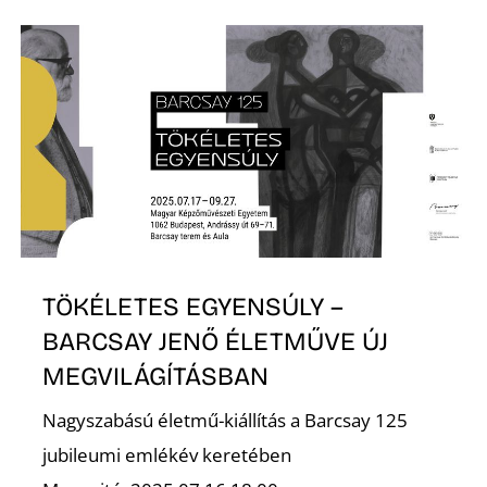
N
TÖKÉLETES EGYENSÚLY –
BARCSAY JENŐ ÉLETMŰVE ÚJ
MEGVILÁGÍTÁSBAN
Nagyszabású életmű-kiállítás a Barcsay 125
jubileumi emlékév keretében