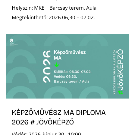
Helyszín: MKE | Barcsay terem, Aula
S
Megtekinthető: 2026.06,30 – 07.02.
KÉPZŐMŰVÉSZ MA DIPLOMA
2026 # JÖVŐKÉPZŐ
Védés: 2026. június 30., 10:00