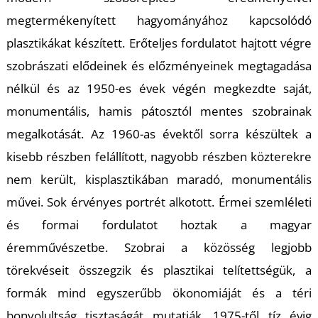
T
megtermékenyített hagyományához kapcsolódó
plasztikákat készített. Erőteljes fordulatot hajtott végre
szobrászati elődeinek és előzményeinek megtagadása
nélkül és az 1950-es évek végén megkezdte saját,
monumentális, hamis pátosztól mentes szobrainak
megalkotását. Az 1960-as évektől sorra készültek a
kisebb részben felállított, nagyobb részben közterekre
nem került, kisplasztikában maradó, monumentális
művei. Sok érvényes portrét alkotott. Érmei szemléleti
és formai fordulatot hoztak a magyar
éremművészetbe. Szobrai a közösség legjobb
törekvéseit összegzik és plasztikai telítettségük, a
formák mind egyszerűbb ökonomiáját és a téri
bonyolultság tisztaságát mutatják. 1975-től tíz évig