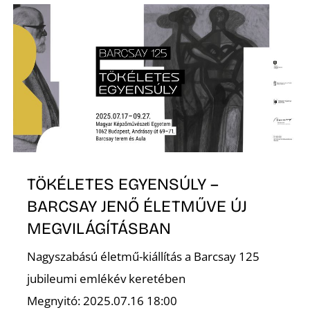
K
TÖKÉLETES EGYENSÚLY –
BARCSAY JENŐ ÉLETMŰVE ÚJ
MEGVILÁGÍTÁSBAN
Nagyszabású életmű-kiállítás a Barcsay 125
jubileumi emlékév keretében
Megnyitó: 2025.07.16 18:00