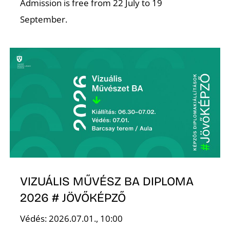
A
Admission is free from 22 July to 19
September.
VIZUÁLIS MŰVÉSZ BA DIPLOMA
2026 # JÖVŐKÉPZŐ
Védés: 2026.07.01., 10:00