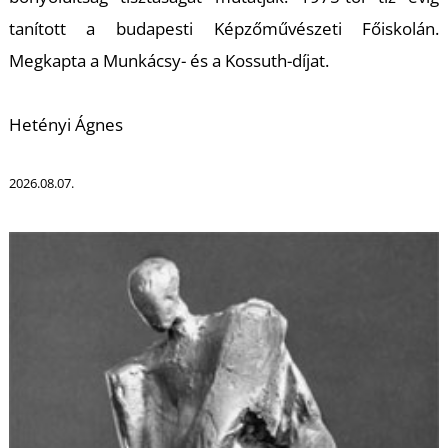
U
tanított a budapesti Képzőművészeti Főiskolán.
Megkapta a Munkácsy- és a Kossuth-díjat.
Hetényi Ágnes
2026.08.07.
Á