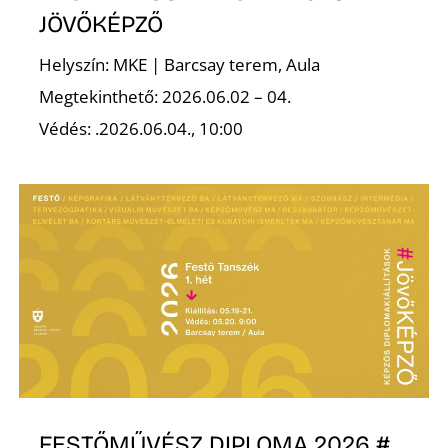
L
JÖVŐKÉPZŐ
Helyszín: MKE | Barcsay terem, Aula
Megtekinthető: 2026.06.02 – 04.
Védés: .2026.06.04., 10:00
FESTŐMŰVÉSZ DIPLOMA 2026 #