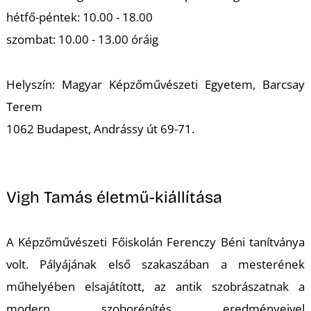
K
hétfő-péntek: 10.00 - 18.00
szombat: 10.00 - 13.00 óráig
Helyszín: Magyar Képzőművészeti Egyetem, Barcsay
Terem
1062 Budapest, Andrássy út 69-71.
Vigh Tamás életmű-kiállítása
A Képzőművészeti Főiskolán Ferenczy Béni tanítványa
volt. Pályájának első szakaszában a mesterének
műhelyében elsajátított, az antik szobrászatnak a
modern szoborépítés eredményeivel