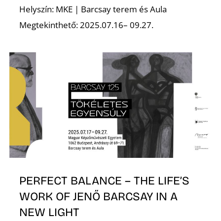
E
Helyszín: MKE | Barcsay terem és Aula
Megtekinthető: 2025.07.16– 09.27.
K
PERFECT BALANCE – THE LIFE’S
WORK OF JENŐ BARCSAY IN A
NEW LIGHT