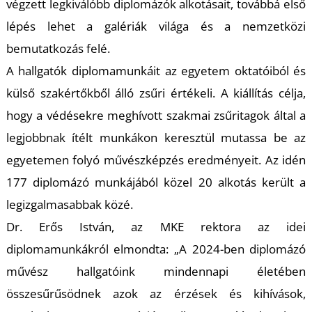
U
végzett legkiválóbb diplomázók alkotásait, továbbá első
lépés lehet a galériák világa és a nemzetközi
bemutatkozás felé.
A hallgatók diplomamunkáit az egyetem oktatóiból és
külső szakértőkből álló zsűri értékeli. A kiállítás célja,
hogy a védésekre meghívott szakmai zsűritagok által a
legjobbnak ítélt munkákon keresztül mutassa be az
Á
egyetemen folyó művészképzés eredményeit. Az idén
177 diplomázó munkájából közel 20 alkotás került a
legizgalmasabbak közé.
Dr. Erős István, az MKE rektora az idei
diplomamunkákról elmondta: „A 2024-ben diplomázó
művész hallgatóink mindennapi életében
összesűrűsödnek azok az érzések és kihívások,