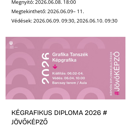
Megnyitó: 2026.06.08. 18:00
Megtekinthető: 2026.06.09– 11.
Z
Védések: 2026.06.09. 09:30, 2026.06.10. 09:30
KÉGRAFIKUS DIPLOMA 2026 #
JÖVŐKÉPZŐ