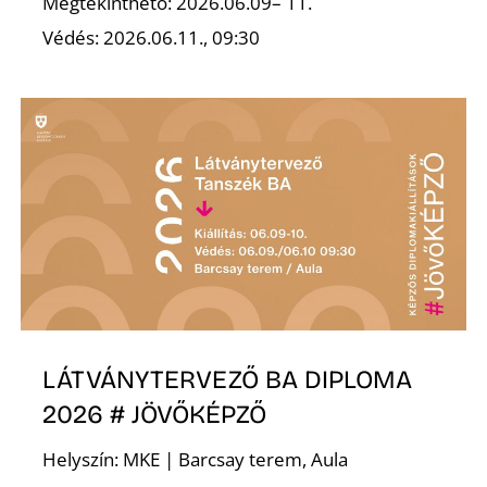
Megtekinthető: 2026.06.09– 11.
Védés: 2026.06.11., 09:30
S
LÁTVÁNYTERVEZŐ BA DIPLOMA
2026 # JÖVŐKÉPZŐ
Helyszín: MKE | Barcsay terem, Aula