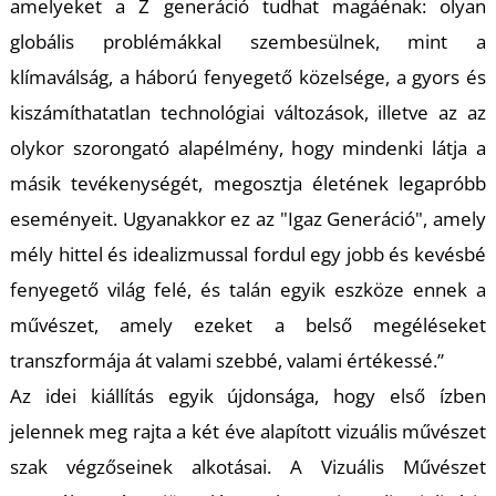
amelyeket a Z generáció tudhat magáénak: olyan
globális problémákkal szembesülnek, mint a
klímaválság, a háború fenyegető közelsége, a gyors és
kiszámíthatatlan technológiai változások, illetve az az
olykor szorongató alapélmény, hogy mindenki látja a
L
másik tevékenységét, megosztja életének legapróbb
eseményeit. Ugyanakkor ez az "Igaz Generáció", amely
mély hittel és idealizmussal fordul egy jobb és kevésbé
fenyegető világ felé, és talán egyik eszköze ennek a
művészet, amely ezeket a belső megéléseket
transzformája át valami szebbé, valami értékessé.”
Az idei kiállítás egyik újdonsága, hogy első ízben
jelennek meg rajta a két éve alapított vizuális művészet
szak végzőseinek alkotásai. A Vizuális Művészet