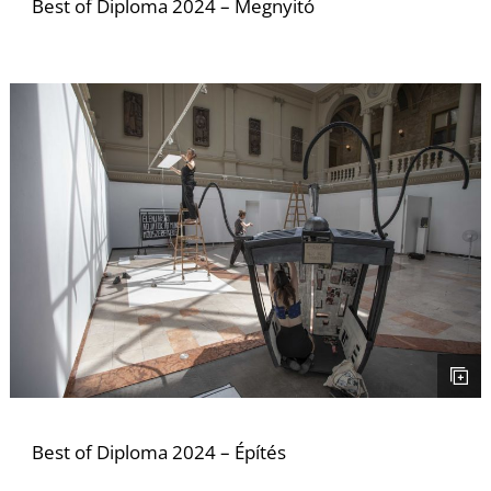
Best of Diploma 2024 – Megnyitó
Z
Best of Diploma 2024 – Építés