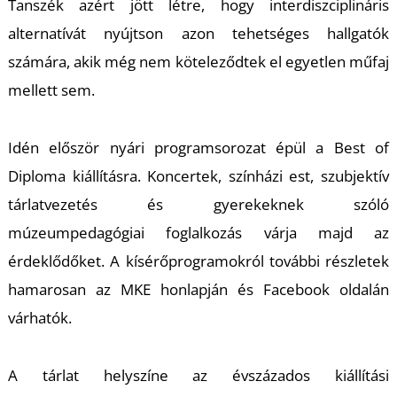
Tanszék azért jött létre, hogy interdiszciplináris
alternatívát nyújtson azon tehetséges hallgatók
számára, akik még nem köteleződtek el egyetlen műfaj
I
mellett sem.
Idén először nyári programsorozat épül a Best of
Diploma kiállításra. Koncertek, színházi est, szubjektív
tárlatvezetés és gyerekeknek szóló
múzeumpedagógiai foglalkozás várja majd az
érdeklődőket. A kísérőprogramokról további részletek
hamarosan az MKE honlapján és Facebook oldalán
várhatók.
A tárlat helyszíne az évszázados kiállítási