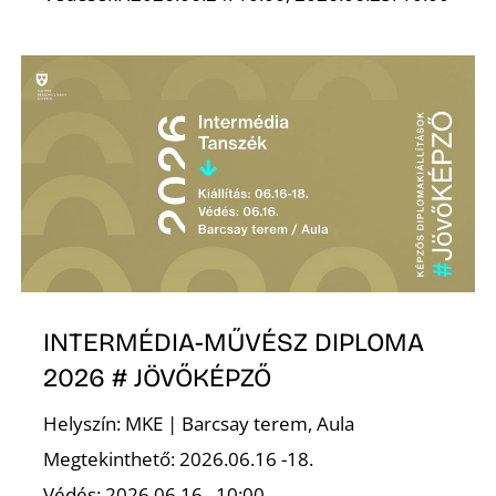
T
A
INTERMÉDIA-MŰVÉSZ DIPLOMA
2026 # JÖVŐKÉPZŐ
Helyszín: MKE | Barcsay terem, Aula
Megtekinthető: 2026.06.16 -18.
Védés: 2026.06.16., 10:00