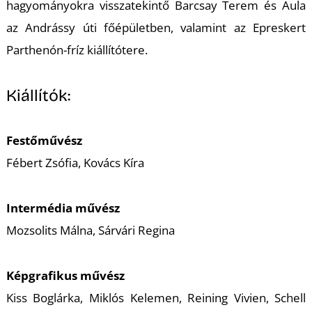
hagyományokra visszatekintő Barcsay Terem és Aula
S
az Andrássy úti főépületben, valamint az Epreskert
Parthenón-fríz kiállítótere.
Kiállítók:
Festőművész
Fébert Zsófia, Kovács Kíra
Intermédia művész
Mozsolits Málna, Sárvári Regina
Képgrafikus művész
Kiss Boglárka, Miklós Kelemen, Reining Vivien, Schell