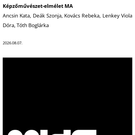
A
Képzőművészet-elmélet MA
Ancsin Kata, Deák Szonja, Kovács Rebeka, Lenkey Viola
Dóra, Tóth Boglárka
2026.08.07.