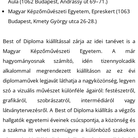
T
Aula (1062 Budapest, Andrássy út 69–71.)
Magyar Képzőművészeti Egyetem, Epreskert (1063
Budapest, Kmety György utca 26-28.)
Best of Diploma kiállítással zárja az idei tanévet is a
Magyar Képzőművészeti Egyetem. A már
hagyományosnak számító, idén tizennyolcadik
alkalommal megrendezett kiállításon az ez évi
diplomaművek legjavát láthatja a nagyközönség, legyen
szó a vizuális művészet különféle ágairól: festészetről,
grafikáról, szobrászatról, intermédiáról vagy
látványtervezésről. A Best of Diploma kiállítás a végzős
hallgatók egyetemi éveinek csúcspontja, a közönség és
a szakma itt veheti szemügyre a különböző szakokon