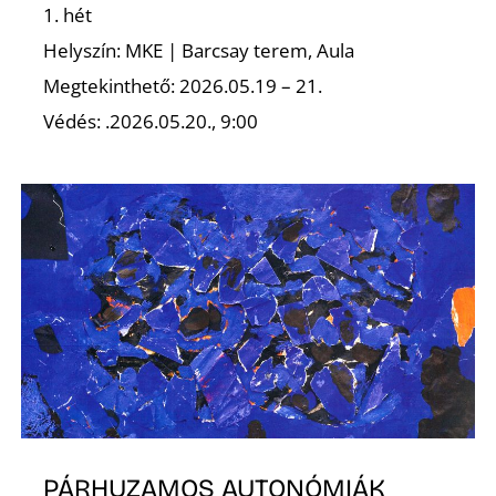
K
1. hét
Helyszín: MKE | Barcsay terem, Aula
Megtekinthető: 2026.05.19 – 21.
Védés: .2026.05.20., 9:00
PÁRHUZAMOS AUTONÓMIÁK