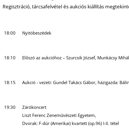
Regisztráció, tárcsafelvétel és aukciós kiállítás megtekint
18:00
Nyitóbeszédek
18:10
Előszó az aukcióhoz – Szurcsik József, Munkácsy Mih
18:15
Aukció - vezeti: Gundel Takács Gábor, házigazda: Báli
19:30
Zárókoncert
Liszt Ferenc Zeneművészeti Egyetem,
Dvorak: F-dúr (Amerikai) kvartett (op.96) I-II. tétel