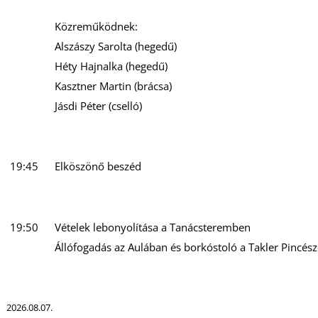
Közreműködnek:
Alszászy Sarolta (hegedű)
Héty Hajnalka (hegedű)
Kasztner Martin (brácsa)
Jásdi Péter (cselló)
19:45
Elköszönő beszéd
19:50
Vételek lebonyolítása a Tanácsteremben
Állófogadás az Aulában és borkóstoló a Takler Pincész
2026.08.07.