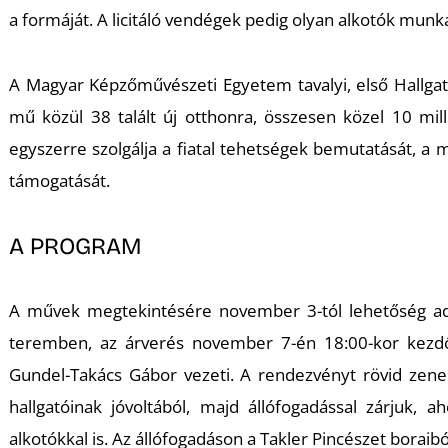
a formáját. A licitáló vendégek pedig olyan alkotók mun
A Magyar Képzőművészeti Egyetem tavalyi, első Hallgatói
mű közül 38 talált új otthonra, összesen közel 10 mi
egyszerre szolgálja a fiatal tehetségek bemutatását, a
támogatását.
A PROGRAM
A művek megtekintésére november 3-tól lehetőség ad
teremben, az árverés november 7-én 18:00-kor kezdődi
Gundel-Takács Gábor vezeti. A rendezvényt rövid zen
hallgatóinak jóvoltából, majd állófogadással zárjuk
alkotókkal is. Az állófogadáson a Takler Pincészet boraibó