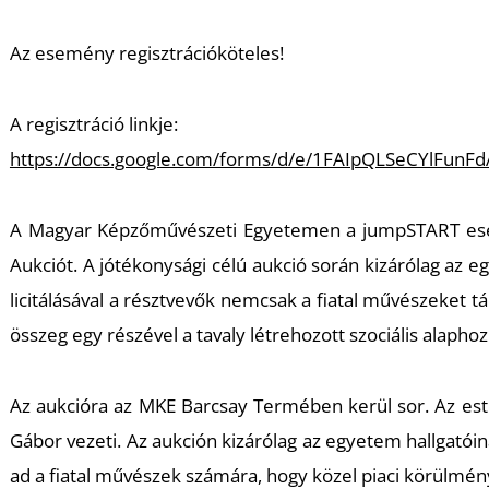
Az esemény regisztrációköteles!
A regisztráció linkje:
https://docs.google.com/forms/d/e/1FAIpQLSeCYlFun
A Magyar Képzőművészeti Egyetemen a jumpSTART ese
Aukciót. A jótékonysági célú aukció során kizárólag az 
licitálásával a résztvevők nemcsak a fiatal művészeket
összeg egy részével a tavaly létrehozott szociális alaphoz
Az aukcióra az MKE Barcsay Termében kerül sor. Az est 
Gábor vezeti. Az aukción kizárólag az egyetem hallgatóin
ad a fiatal művészek számára, hogy közel piaci körülmén