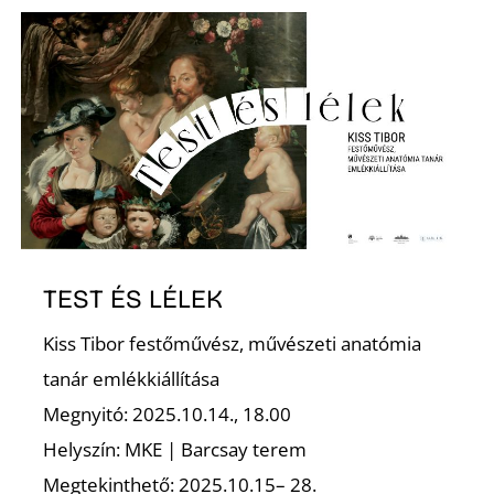
T
A
TEST ÉS LÉLEK
Kiss Tibor festőművész, művészeti anatómia
tanár emlékkiállítása
Megnyitó: 2025.10.14., 18.00
Helyszín: MKE | Barcsay terem
Megtekinthető: 2025.10.15– 28.