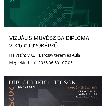
K
VIZUÁLIS MŰVÉSZ BA DIPLOMA
2025 # JÖVŐKÉPZŐ
Helyszín: MKE | Barcsay terem és Aula
Megtekinthető: 2025.06.30– 07.03.