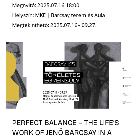
Megnyitó: 2025.07.16 18:00
Z
Helyszín: MKE | Barcsay terem és Aula
Megtekinthető: 2025.07.16– 09.27.
PERFECT BALANCE – THE LIFE’S
WORK OF JENŐ BARCSAY IN A