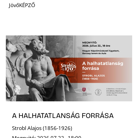
JövőKÉPZŐ
L
A HALHATATLANSÁG FORRÁSA
Strobl Alajos (1856-1926)
Megnyitó: 2026.07.22., 18:00