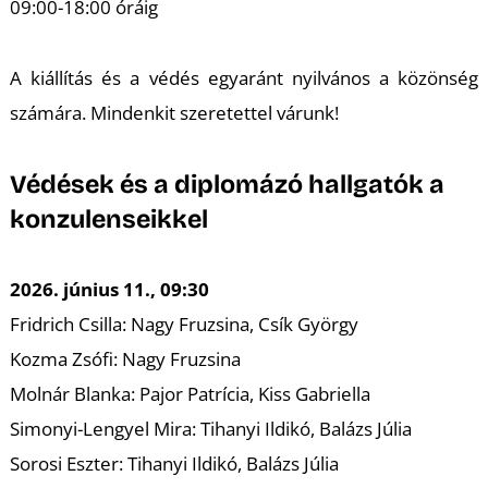
K
09:00-18:00 óráig
A kiállítás és a védés egyaránt nyilvános a közönség
számára. Mindenkit szeretettel várunk!
Védések és a diplomázó hallgatók a
konzulenseikkel
2026. június 11., 09:30
Fridrich Csilla: Nagy Fruzsina, Csík György
Kozma Zsófi: Nagy Fruzsina
Molnár Blanka: Pajor Patrícia, Kiss Gabriella
Simonyi-Lengyel Mira: Tihanyi Ildikó, Balázs Júlia
Sorosi Eszter: Tihanyi Ildikó, Balázs Júlia