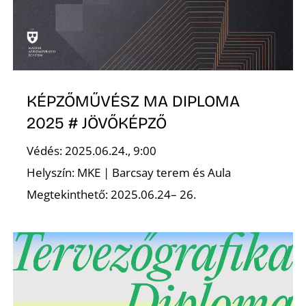
E
KÉPZŐMŰVÉSZ MA DIPLOMA
2025 # JÖVŐKÉPZŐ
Védés: 2025.06.24., 9:00
Helyszín: MKE | Barcsay terem és Aula
K
Megtekinthető: 2025.06.24– 26.