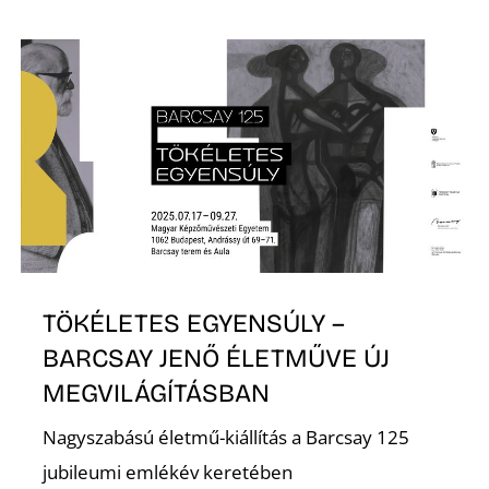
S
TÖKÉLETES EGYENSÚLY –
BARCSAY JENŐ ÉLETMŰVE ÚJ
MEGVILÁGÍTÁSBAN
Nagyszabású életmű-kiállítás a Barcsay 125
jubileumi emlékév keretében