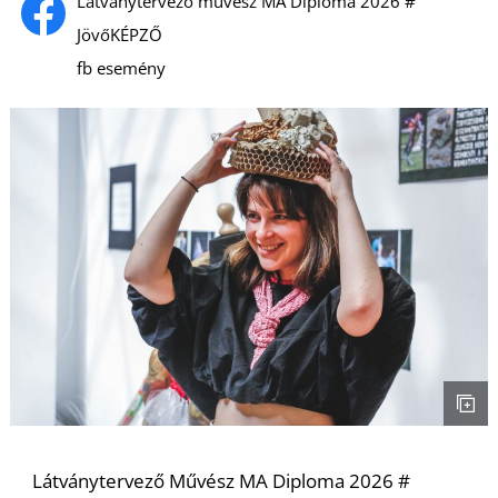
U
Látványtervező művész MA Diploma 2026 #
JövőKÉPZŐ
fb esemény
Á
Látványtervező Művész MA Diploma 2026 #