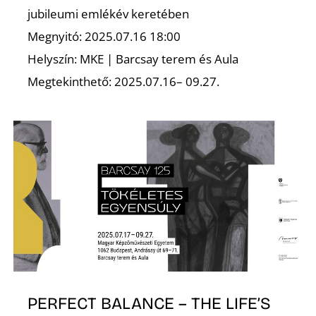
E
jubileumi emlékév keretében
Megnyitó: 2025.07.16 18:00
Helyszín: MKE | Barcsay terem és Aula
Megtekinthető: 2025.07.16– 09.27.
K
PERFECT BALANCE – THE LIFE’S