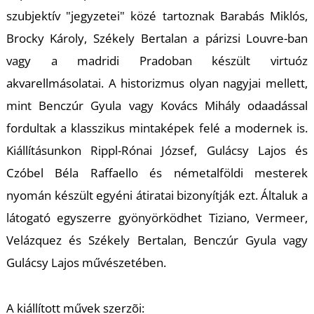
U
szubjektív "jegyzetei" közé tartoznak Barabás Miklós,
Brocky Károly, Székely Bertalan a párizsi Louvre-ban
vagy a madridi Pradoban készült virtuóz
akvarellmásolatai. A historizmus olyan nagyjai mellett,
mint Benczúr Gyula vagy Kovács Mihály odaadással
fordultak a klasszikus mintaképek felé a modernek is.
Á
Kiállításunkon Rippl-Rónai József, Gulácsy Lajos és
Czóbel Béla Raffaello és németalföldi mesterek
nyomán készült egyéni átiratai bizonyítják ezt. Általuk a
látogató egyszerre gyönyörködhet Tiziano, Vermeer,
Velázquez és Székely Bertalan, Benczúr Gyula vagy
Gulácsy Lajos művészetében.
A kiállított művek szerzõi: