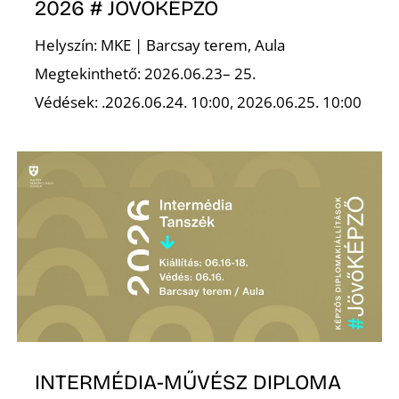
2026 # JÖVŐKÉPZŐ
Helyszín: MKE | Barcsay terem, Aula
Megtekinthető: 2026.06.23– 25.
Védések: .2026.06.24. 10:00, 2026.06.25. 10:00
Z
INTERMÉDIA-MŰVÉSZ DIPLOMA