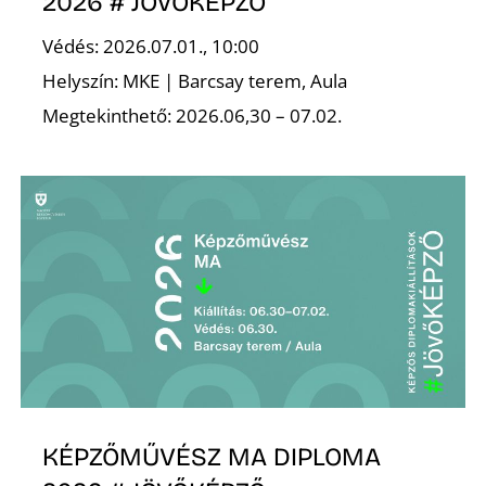
K
2026 # JÖVŐKÉPZŐ
Védés: 2026.07.01., 10:00
Helyszín: MKE | Barcsay terem, Aula
Megtekinthető: 2026.06,30 – 07.02.
KÉPZŐMŰVÉSZ MA DIPLOMA