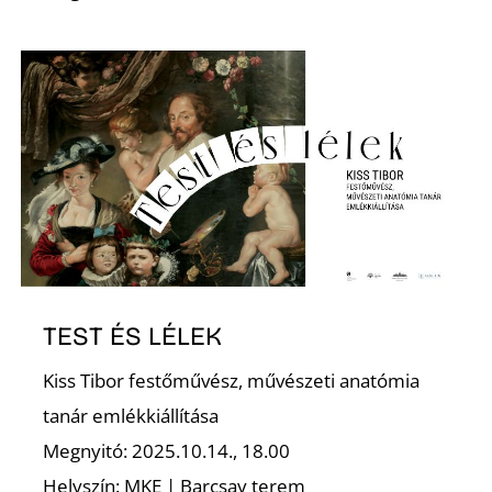
Z
TEST ÉS LÉLEK
Kiss Tibor festőművész, művészeti anatómia
tanár emlékkiállítása
Megnyitó: 2025.10.14., 18.00
Helyszín: MKE | Barcsay terem