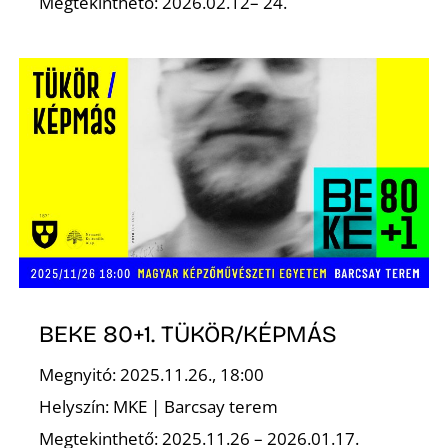
Megtekinthető: 2026.02.12– 24.
S
BEKE 80+1. TÜKÖR/KÉPMÁS
Megnyitó: 2025.11.26., 18:00
Helyszín: MKE | Barcsay terem
Megtekinthető: 2025.11.26 – 2026.01.17.