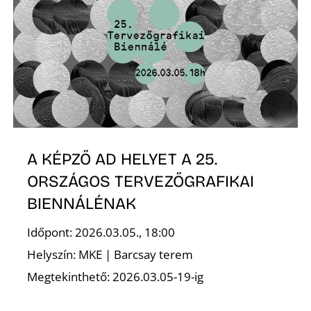
T
A
A KÉPZŐ AD HELYET A 25.
ORSZÁGOS TERVEZŐGRAFIKAI
BIENNÁLÉNAK
Időpont: 2026.03.05., 18:00
Helyszín: MKE | Barcsay terem
Megtekinthető: 2026.03.05-19-ig