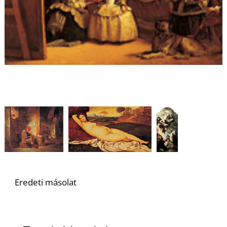
S
Eredeti másolat