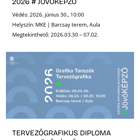
É
2026 # JÖVŐKÉPZŐ
Védés: 2026. június 30., 10:00
Helyszín: MKE | Barcsay terem, Aula
Megtekinthető: 2026.03.30 – 07.02.
P
TERVEZŐGRAFIKUS DIPLOMA