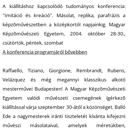
K
A kiállításhoz kapcsolódó tudományos konferencia:
"Imitáció és kreáció". Másolat, replika, parafrázis a
képzõművészetben a középkortól napjainkig. Magyar
Képzõművészeti Egyetem, 2004. október 28-30.,
csütörtök, péntek, szombat
A konferencia programjáról bővebben
Raffaello, Tiziano, Giorgione, Rembrandt, Rubens,
Velázquez és még megannyi klasszikus alkotó
mesterművei Budapesten! A Magyar Képzõművészeti
Egyetem valódi művészeti csemegének ígérkezõ
kiállítással várja szeptember 30-ától a közönséget. Balló
Ede a nagymesterek iránti tiszteletét kívánta kifejezni
művészi másolataival, amelyek méretükben,