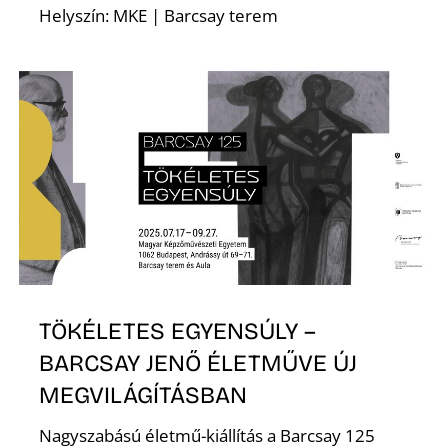
K
Helyszín: MKE | Barcsay terem
TÖKÉLETES EGYENSÚLY –
BARCSAY JENŐ ÉLETMŰVE ÚJ
MEGVILÁGÍTÁSBAN
Nagyszabású életmű-kiállítás a Barcsay 125