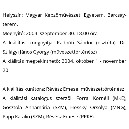
A
Helyszín:
Magyar Képzõművészeti Egyetem, Barcsay-
terem,
Megnyitó: 2004. szeptember 30. 18.00 óra
A kiállítást megnyitja:
Radnóti Sándor (esztéta), Dr.
Szilágyi János György (művészettörténész)
A kiállítás megtekinthetõ:
2004. október 1 - november
20.
A kiállítás kurátora:
Révész Emese, művészettörténész
A kiállítási katalógus szerzõi:
Forrai Kornéli (MKE),
Gosztola Annamária (SZM), Hessky Orsolya (MNG),
Papp Katalin (SZM), Révész Emese (PPKE)