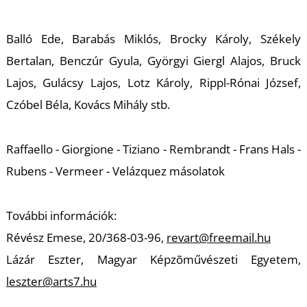
Balló Ede, Barabás Miklós, Brocky Károly, Székely
Bertalan, Benczúr Gyula, Györgyi Giergl Alajos, Bruck
Lajos, Gulácsy Lajos, Lotz Károly, Rippl-Rónai József,
L
Czóbel Béla, Kovács Mihály stb.
Raffaello - Giorgione - Tiziano - Rembrandt - Frans Hals -
Rubens - Vermeer - Velázquez másolatok
További információk:
Révész Emese, 20/368-03-96,
revart@freemail.hu
Lázár Eszter, Magyar Képzõművészeti Egyetem,
leszter@arts7.hu