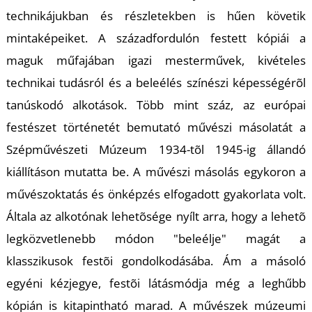
T
technikájukban és részletekben is hűen követik
mintaképeiket. A századfordulón festett kópiái a
maguk műfajában igazi mesterművek, kivételes
technikai tudásról és a beleélés színészi képességérõl
tanúskodó alkotások. Több mint száz, az európai
festészet történetét bemutató művészi másolatát a
Szépművészeti Múzeum 1934-tõl 1945-ig állandó
kiállításon mutatta be. A művészi másolás egykoron a
művészoktatás és önképzés elfogadott gyakorlata volt.
Általa az alkotónak lehetõsége nyílt arra, hogy a lehetõ
legközvetlenebb módon "beleélje" magát a
klasszikusok festõi gondolkodásába. Ám a másoló
egyéni kézjegye, festõi látásmódja még a leghűbb
kópián is kitapintható marad. A művészek múzeumi