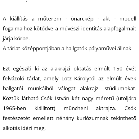
U
A kiállítás a
műterem - önarckép - akt - modell
fogalmaihoz kötődve a művészi identitás alapfogalmait
járja körbe.
A tárlat középpontjában a hallgatók pályaművei állnak.
Á
Ezt egészíti ki az alakrajzi oktatás elmúlt 150 évét
felvázoló tárlat, amely Lotz Károlytól az elmúlt évek
hallgatói munkáiból válogat alakrajzi stúdiumokat.
Köztük látható Csók István két nagy méretű (utoljára
1965-ben kiállított) müncheni aktrajza. Csók
festészetét emellett néhány kuriózumnak tekinthető
alkotás idézi meg.