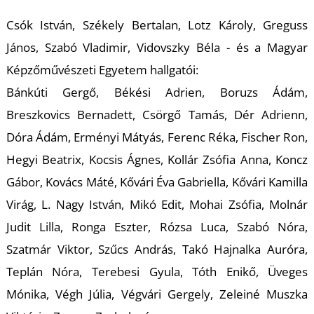
Csók István, Székely Bertalan, Lotz Károly, Greguss
János, Szabó Vladimir, Vidovszky Béla - és a Magyar
I
Képzőművészeti Egyetem hallgatói:
Bánkúti Gergő, Békési Adrien, Boruzs Ádám,
Breszkovics Bernadett, Csörgő Tamás, Dér Adrienn,
Dóra Ádám, Erményi Mátyás, Ferenc Réka, Fischer Ron,
Hegyi Beatrix, Kocsis Ágnes, Kollár Zsófia Anna, Koncz
Gábor, Kovács Máté, Kővári Éva Gabriella, Kővári Kamilla
Virág, L. Nagy István, Mikó Edit, Mohai Zsófia, Molnár
Judit Lilla, Ronga Eszter, Rózsa Luca, Szabó Nóra,
Szatmár Viktor, Szűcs András, Takó Hajnalka Auróra,
Teplán Nóra, Terebesi Gyula, Tóth Enikő, Üveges
Mónika, Végh Júlia, Végvári Gergely, Zeleiné Muszka