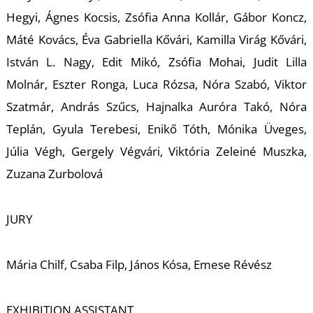
É
Hegyi, Ágnes Kocsis, Zsófia Anna Kollár, Gábor Koncz,
Máté Kovács, Éva Gabriella Kővári, Kamilla Virág Kővári,
István L. Nagy, Edit Mikó, Zsófia Mohai, Judit Lilla
Molnár, Eszter Ronga, Luca Rózsa, Nóra Szabó, Viktor
Szatmár, András Szűcs, Hajnalka Auróra Takó, Nóra
Teplán, Gyula Terebesi, Enikő Tóth, Mónika Üveges,
P
Júlia Végh, Gergely Végvári, Viktória Zeleiné Muszka,
Zuzana Zurbolová
JURY
Mária Chilf, Csaba Filp, János Kósa, Emese Révész
EXHIBITION ASSISTANT