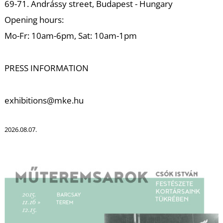
69-71. Andrássy street, Budapest - Hungary
Opening hours:
R
Mo-Fr: 10am-6pm, Sat: 10am-1pm
PRESS INFORMATION
exhibitions@mke.hu
2026.08.07.