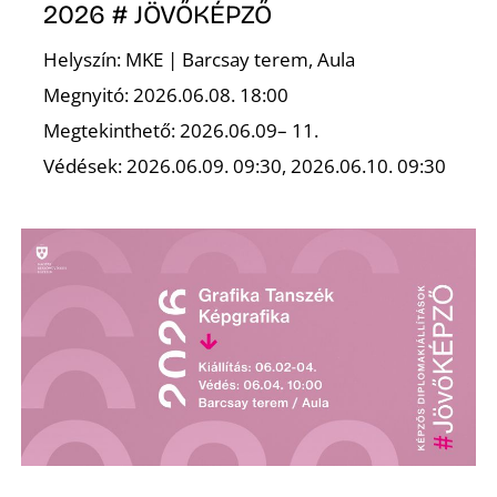
E
2026 # JÖVŐKÉPZŐ
Helyszín: MKE | Barcsay terem, Aula
Megnyitó: 2026.06.08. 18:00
Megtekinthető: 2026.06.09– 11.
Védések: 2026.06.09. 09:30, 2026.06.10. 09:30
K