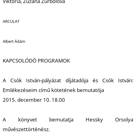
Viktória, Zuzana Zurbolová
S
ARCULAT
Albert Ádám
KAPCSOLÓDÓ PROGRAMOK
A Csók István-pályázat díjátadója és Csók István:
Emlékezéseim című kötetének bemutatója
2015. december 10. 18.00
A könyvet bemutatja Hessky Orsolya
művészettörténész.