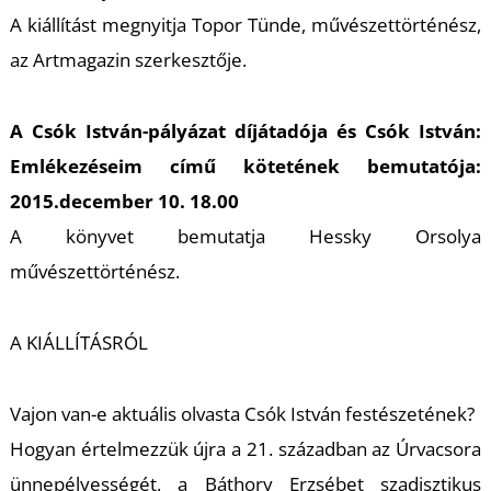
K
A kiállítást megnyitja Topor Tünde, művészettörténész,
az Artmagazin szerkesztője.
A Csók István-pályázat díjátadója és Csók István:
Emlékezéseim című kötetének bemutatója:
2015.december 10. 18.00
A könyvet bemutatja Hessky Orsolya
művészettörténész.
A KIÁLLÍTÁSRÓL
Vajon van-e aktuális olvasta Csók István festészetének?
Hogyan értelmezzük újra a 21. században az Úrvacsora
ünnepélyességét, a Báthory Erzsébet szadisztikus