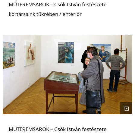
L
MŰTEREMSAROK – Csók István festészete
kortársaink tükrében / enteriőr
MŰTEREMSAROK – Csók István festészete