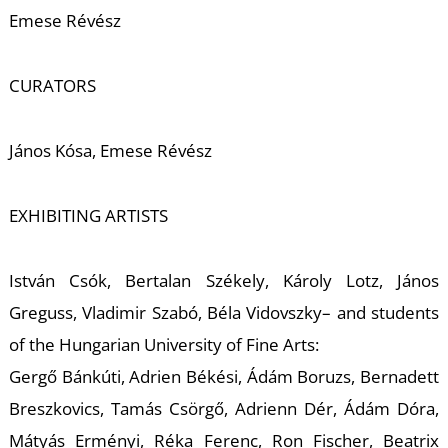
K
Emese Révész
CURATORS
János Kósa, Emese Révész
EXHIBITING ARTISTS
István Csók, Bertalan Székely, Károly Lotz, János
Greguss, Vladimir Szabó, Béla Vidovszky– and students
of the Hungarian University of Fine Arts:
Gergő Bánkúti, Adrien Békési, Ádám Boruzs, Bernadett
Breszkovics, Tamás Csörgő, Adrienn Dér, Ádám Dóra,
Mátyás Erményi, Réka Ferenc, Ron Fischer, Beatrix