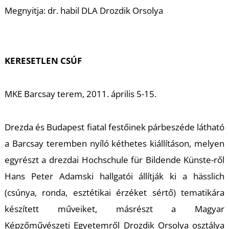
K
Megnyitja: dr. habil DLA Drozdik Orsolya
KERESETLEN CSÚF
MKE Barcsay terem, 2011. április 5-15.
Drezda és Budapest fiatal festőinek párbeszéde látható
a Barcsay teremben nyíló kéthetes kiállításon, melyen
egyrészt a drezdai Hochschule für Bildende Künste-ről
Hans Peter Adamski hallgatói állítják ki a
hässlich
(csúnya, ronda, esztétikai érzéket sértő) tematikára
készített műveiket, másrészt a Magyar
Képzőművészeti Egyetemről Drozdik Orsolya osztálya