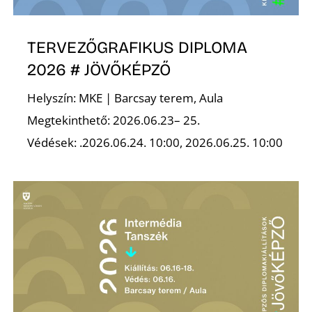
É
TERVEZŐGRAFIKUS DIPLOMA
2026 # JÖVŐKÉPZŐ
Helyszín: MKE | Barcsay terem, Aula
Megtekinthető: 2026.06.23– 25.
Védések: .2026.06.24. 10:00, 2026.06.25. 10:00
P