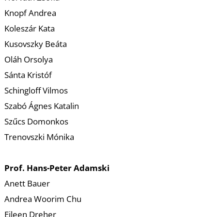
U
Knopf Andrea
Koleszár Kata
Kusovszky Beáta
Oláh Orsolya
Sánta Kristóf
Schingloff Vilmos
Á
Szabó Ágnes Katalin
Szűcs Domonkos
Trenovszki Mónika
Prof. Hans-Peter Adamski
Anett Bauer
Andrea Woorim Chu
Eileen Dreher