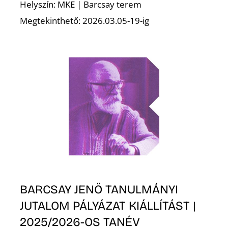
T
Helyszín: MKE | Barcsay terem
Megtekinthető: 2026.03.05-19-ig
A
BARCSAY JENŐ TANULMÁNYI
JUTALOM PÁLYÁZAT KIÁLLÍTÁST |
2025/2026-OS TANÉV