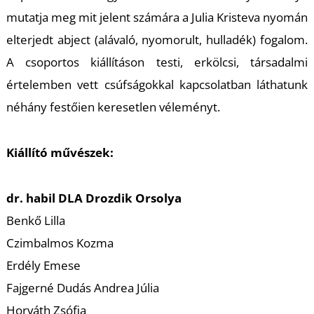
T
mutatja meg mit jelent számára a Julia Kristeva nyomán
elterjedt
abject
(alávaló, nyomorult, hulladék) fogalom.
A csoportos kiállításon testi, erkölcsi, társadalmi
értelemben vett csúfságokkal kapcsolatban láthatunk
néhány festőien keresetlen véleményt.
Kiállító művészek:
dr. habil DLA Drozdik Orsolya
Benkő Lilla
Czimbalmos Kozma
Erdély Emese
Fajgerné Dudás Andrea Júlia
Horváth Zsófia