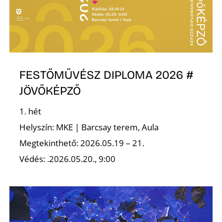
L
FESTŐMŰVÉSZ DIPLOMA 2026 #
JÖVŐKÉPZŐ
1. hét
Helyszín: MKE | Barcsay terem, Aula
Megtekinthető: 2026.05.19 – 21.
Védés: .2026.05.20., 9:00