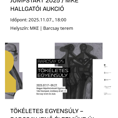
É
JUMPSTART 2025 / MKE
HALLGATÓI AUKCIÓ
Időpont: 2025.11.07., 18:00
Helyszín: MKE | Barcsay terem
TÖKÉLETES EGYENSÚLY –