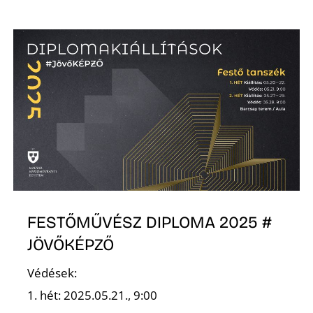
K
FESTŐMŰVÉSZ DIPLOMA 2025 #
JÖVŐKÉPZŐ
Védések:
1. hét: 2025.05.21., 9:00