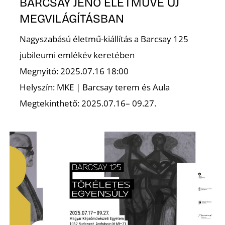
K
BARCSAY JENŐ ÉLETMŰVE ÚJ
MEGVILÁGÍTÁSBAN
Nagyszabású életmű-kiállítás a Barcsay 125
jubileumi emlékév keretében
Megnyitó: 2025.07.16 18:00
Helyszín: MKE | Barcsay terem és Aula
Megtekinthető: 2025.07.16– 09.27.